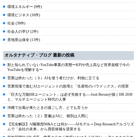
環境エネルギー (9件)
環境ビジネス (16件)
社会 (39件)
社会人の学び (2件)
里地里山保全 (13件)
オルタナティブ・ブログ 最新の投稿
割と知られていないYouTube事業の実態〜KPIや売上高など世界規模で今の
YouTubeを理解する〜
営業は終わった（３）AIを使う者だけが、利他に立てる
営業現場で進むAIエージェントの急増と「生産性のパラドックス」の現実
「巨大な万能HRエージェント」は必ず失敗する----Josh Bersinが描くHR 2030
と、マルチエージェント時代の人事
沖縄で台風が来たときの過ごし方、とでも言うか
営業は終わった（２）普遍はAIに、個別は人間に
【完全解説】AI駆動型M&Aとは何か――AIモデル＋Deep Researchアルゴリズ
ムで「会社の未来」から買収候補を逆算する