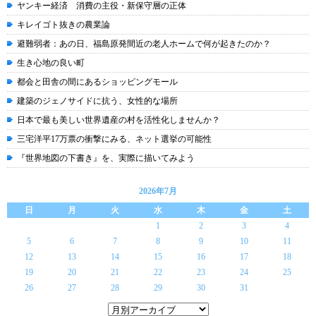
ヤンキー経済 消費の主役・新保守層の正体
キレイゴト抜きの農業論
避難弱者：あの日、福島原発間近の老人ホームで何が起きたのか？
生き心地の良い町
都会と田舎の間にあるショッピングモール
建築のジェノサイドに抗う、女性的な場所
日本で最も美しい世界遺産の村を活性化しませんか？
三宅洋平17万票の衝撃にみる、ネット選挙の可能性
『世界地図の下書き』を、実際に描いてみよう
2026年7月
日
月
火
水
木
金
土
1
2
3
4
5
6
7
8
9
10
11
12
13
14
15
16
17
18
19
20
21
22
23
24
25
26
27
28
29
30
31