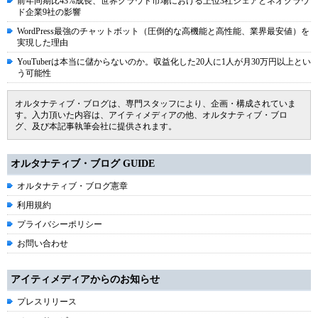
前年同期比43%成長、世界クラウド市場における上位3社シェアとネオクラウ
ド企業9社の影響
WordPress最強のチャットボット（圧倒的な高機能と高性能、業界最安値）を
実現した理由
YouTuberは本当に儲からないのか。収益化した20人に1人が月30万円以上とい
う可能性
オルタナティブ・ブログは、専門スタッフにより、企画・構成されていま
す。入力頂いた内容は、アイティメディアの他、オルタナティブ・ブロ
グ、及び本記事執筆会社に提供されます。
オルタナティブ・ブログ GUIDE
オルタナティブ・ブログ憲章
利用規約
プライバシーポリシー
お問い合わせ
アイティメディアからのお知らせ
プレスリリース