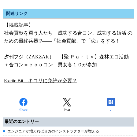
関連リンク
【掲載記事】
社会貢献を買う人たち 成功する合コン、成功する婚活 の
ための最終兵器!?――「社会貢献」で「恋」をする！
夕刊フジ（ZAKZAK） 【聚 Ｐａｒｔｙ】森林エコ活動
＋合コン＝ｅｃｏコン 男女各１０が参加
Excite Bit キコリに免許が必要？
Share
Post
-
最近のエントリー
エンジニアが増えればヨガのインストラクターが増える