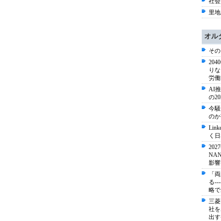
社会
里地
オル
その
20
りな
労働
AI
の2
今騒
のか
Li
く日
20
NA
影響
「両
る-
略で
三菱
社を
出す