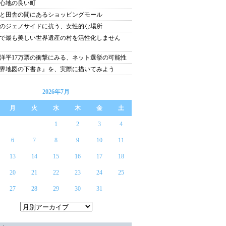
心地の良い町
と田舎の間にあるショッピングモール
のジェノサイドに抗う、女性的な場所
で最も美しい世界遺産の村を活性化しません
洋平17万票の衝撃にみる、ネット選挙の可能性
界地図の下書き』を、実際に描いてみよう
2026年7月
月
火
水
木
金
土
1
2
3
4
6
7
8
9
10
11
13
14
15
16
17
18
20
21
22
23
24
25
27
28
29
30
31