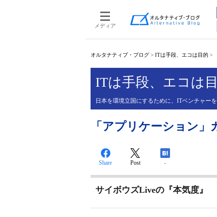
メディア
オルタナティブ・ブログ
>
ITは手段、エコは目的
>
ITは手段、エコは
日本を環境立国にするために、ITベンチャー
「アプリケーション」
Share
Post
-
サイボウズLiveの『本気度』