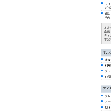
フィ
ガポ
割と
高な
オル
企画
ティ
本記
オル
オル
利用
プラ
お問
アイ
プレ
メー
RSS