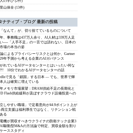
人の学び (2件)
里山保全 (13件)
タナティブ・ブログ 最新の投稿
「なんて」が、切り捨てているものについて
40年、事務職は437万人余り、AI人材は339万人足
い----「人手不足」の一言では語れない、日本の
市場の本当の姿
推論によるプライバシーリスクとは何か、Gartner
029年予測から考える企業のAIガバナンス
がれているAIデータセンターとはいったい何な
?!! 10分でわかるAIデータセンターの話
nkedInで見る「鎖国」する日本 ― でも、世界で輝
本人は確実に増えている
27年メモリ市場展望：DRAM供給不足の長期化と
ND Flash供給緩和が及ぼすクラウド設備投資への
立しやすい職場」で定着意向が44.9ポイント上が
---両立支援は福利厚生ではなく、リテンション戦
ある
電機が買収すべきウクライナの防衛テック企業3
AI駆動型M&Aの方法論で特定、買収金額を割り
ケーススタディ