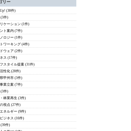
ゴリー
 Up! (38件)
(3件)
リケーション (1件)
ント案内 (7件)
ノロジー (1件)
トワーキング (4件)
ドウェア (2件)
ス (17件)
フスタイル提案 (31件)
活性化 (28件)
県甲州市 (3件)
事業立案 (7件)
(3件)
・林業再生 (3件)
の視点 (27件)
エネルギー (9件)
ビジネス (16件)
(39件)