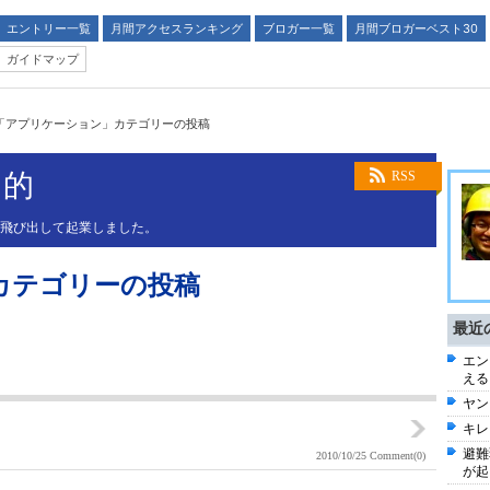
エントリー一覧
月間アクセスランキング
ブロガー一覧
月間ブロガーベスト30
ガイドマップ
「アプリケーション」カテゴリーの投稿
目的
RSS
を飛び出して起業しました。
カテゴリーの投稿
最近
エン
える
ヤン
キレ
避難
2010/10/25
Comment(0)
が起