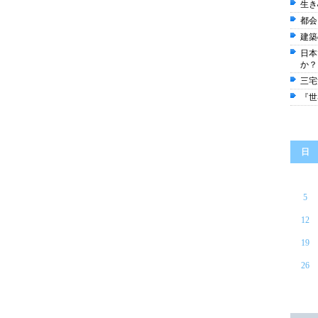
生き
都会
建築
日本
か？
三宅
『世
日
5
12
19
26