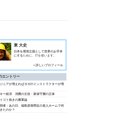
東 大史
日本を環境立国として世界のお手本
にする
ために、ITを使います。
» 詳しいプロフィール
のエントリー
ジニアが増えればヨガのインストラクターが増
キー経済 消費の主役・新保守層の正体
イゴト抜きの農業論
弱者：あの日、福島原発間近の老人ホームで何
きたのか？