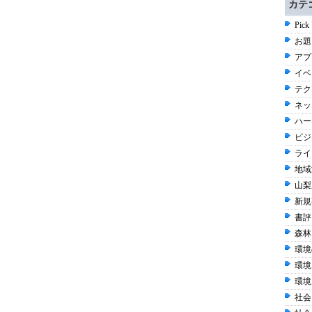
カテ
Pick
お題 
アプ
イベ
テク
ネッ
ハー
ビジネ
ライ
地域
山梨
新規
書評 
森林
環境
環境
環境
社会 