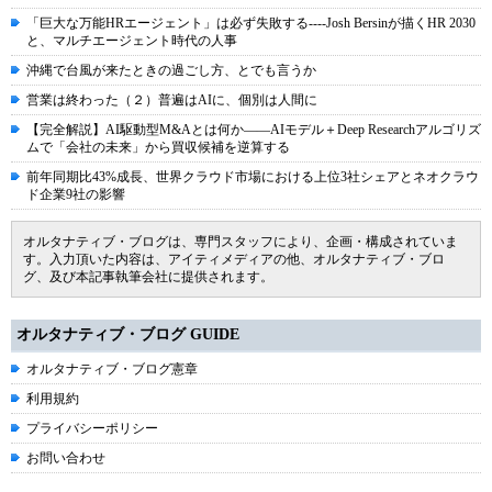
「巨大な万能HRエージェント」は必ず失敗する----Josh Bersinが描くHR 2030
と、マルチエージェント時代の人事
沖縄で台風が来たときの過ごし方、とでも言うか
営業は終わった（２）普遍はAIに、個別は人間に
【完全解説】AI駆動型M&Aとは何か――AIモデル＋Deep Researchアルゴリズ
ムで「会社の未来」から買収候補を逆算する
前年同期比43%成長、世界クラウド市場における上位3社シェアとネオクラウ
ド企業9社の影響
オルタナティブ・ブログは、専門スタッフにより、企画・構成されていま
す。入力頂いた内容は、アイティメディアの他、オルタナティブ・ブロ
グ、及び本記事執筆会社に提供されます。
オルタナティブ・ブログ GUIDE
オルタナティブ・ブログ憲章
利用規約
プライバシーポリシー
お問い合わせ