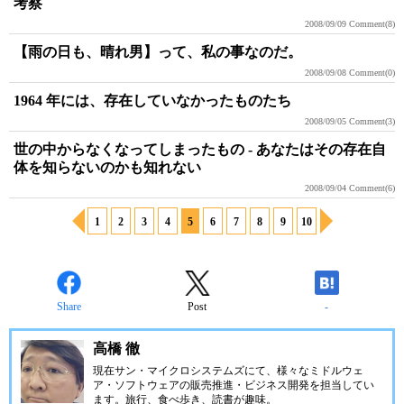
考察
2008/09/09
Comment(8)
【雨の日も、晴れ男】って、私の事なのだ。
2008/09/08
Comment(0)
1964 年には、存在していなかったものたち
2008/09/05
Comment(3)
世の中からなくなってしまったもの - あなたはその存在自
体を知らないのかも知れない
2008/09/04
Comment(6)
1
2
3
4
5
6
7
8
9
10
Share
Post
-
高橋 徹
現在サン・マイクロシステムズにて、様々なミドルウェ
ア・ソフトウェアの販売推進・ビジネス開発を担当してい
ます。旅行、食べ歩き、読書が趣味。