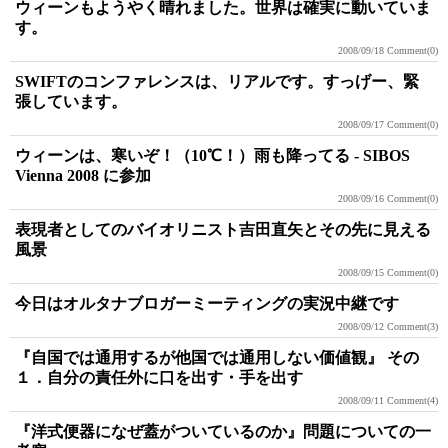
ウィーンもようやく晴れました。世界は確実に動いていま
す。
2008/09/18
Comment(0)
SWIFTのコンファレンスは、リアルです。すっげー、緊
張しています。
2008/09/17
Comment(0)
ウィーンは、寒いぞ！（10℃！）雨も降ってる - SIBOS
Vienna 2008 に参加
2008/09/16
Comment(0)
表現者としてのバイオリニスト吉田直矢とその先に見える
風景
2008/09/15
Comment(0)
今日はオルタナブロガーミーティングの実況中継です
2008/09/12
Comment(3)
『自国では通用するが他国では通用しない価値観』 その
１．自分の責任外に口を出す・手を出す
2008/09/11
Comment(4)
『洋式便器になぜ蓋がついているのか』問題についての一