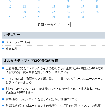
5
6
7
8
9
10
11
12
13
14
15
16
17
18
19
20
21
22
23
24
25
26
27
28
29
30
31
カテゴリー
ミドルウェア (1件)
社会 (2件)
オルタナティブ・ブログ 最新の投稿
三菱電機が買収すべきウクライナの防衛テック企業3社をAI駆動型M&Aの方
法論で特定、買収金額を割り出すケーススタディ
フィジカルAI「物流テック」米、欧、中、日、シンガポールのユースケース
とプレイヤーまとめ
割と知られていないYouTube事業の実態〜KPIや売上高など世界規模で今の
YouTubeを理解する〜
営業は終わった（３）AIを使う者だけが、利他に立てる
営業現場で進むAIエージェントの急増と「生産性のパラドックス」の現実