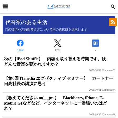
代替案のある生活
ITの技術や方向性考え方について別の選択肢を追求します
Share
Post
-
秋の【iPod Shuffle】 内容を取り替える時期です。秋、
どんな音楽を聴かれますか？
2008/10/02
Comment(2)
【第6回 ITmedia エグゼクティブ セミナー】 ガートナー
日高社長の講演に思う
2008/10/01
Comment(0)
【教えてください m(_ _)m 】 Blackberry, iPhone, T-
Mobile G1などなど。インターネットに一番強いのはど
れ？
2008/09/30
Comment(0)