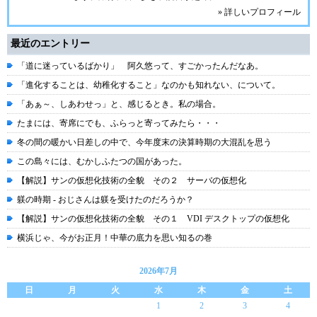
» 詳しいプロフィール
最近のエントリー
「道に迷っているばかり」 阿久悠って、すごかったんだなあ。
「進化することは、幼稚化すること」なのかも知れない、について。
「あぁ～、しあわせっ」と、感じるとき。私の場合。
たまには、寄席にでも、ふらっと寄ってみたら・・・
冬の間の暖かい日差しの中で、今年度末の決算時期の大混乱を思う
この島々には、むかしふたつの国があった。
【解説】サンの仮想化技術の全貌 その２ サーバの仮想化
躾の時期 - おじさんは躾を受けたのだろうか？
【解説】サンの仮想化技術の全貌 その１ VDI デスクトップの仮想化
横浜じゃ、今がお正月！中華の底力を思い知るの巻
2026年7月
日
月
火
水
木
金
土
1
2
3
4