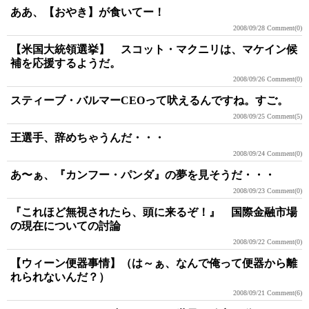
ああ、【おやき】が食いてー！
2008/09/28
Comment(0)
【米国大統領選挙】 スコット・マクニリは、マケイン候
補を応援するようだ。
2008/09/26
Comment(0)
スティーブ・バルマーCEOって吠えるんですね。すご。
2008/09/25
Comment(5)
王選手、辞めちゃうんだ・・・
2008/09/24
Comment(0)
あ〜ぁ、『カンフー・パンダ』の夢を見そうだ・・・
2008/09/23
Comment(0)
『これほど無視されたら、頭に来るぞ！』 国際金融市場
の現在についての討論
2008/09/22
Comment(0)
【ウィーン便器事情】（は～ぁ、なんで俺って便器から離
れられないんだ？）
2008/09/21
Comment(6)