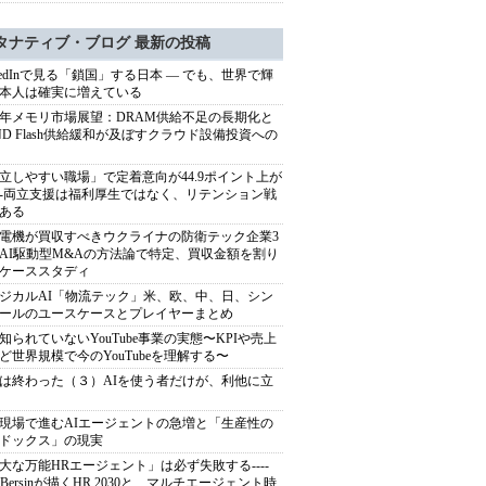
タナティブ・ブログ 最新の投稿
nkedInで見る「鎖国」する日本 ― でも、世界で輝
本人は確実に増えている
27年メモリ市場展望：DRAM供給不足の長期化と
ND Flash供給緩和が及ぼすクラウド設備投資への
立しやすい職場」で定着意向が44.9ポイント上が
---両立支援は福利厚生ではなく、リテンション戦
ある
電機が買収すべきウクライナの防衛テック企業3
AI駆動型M&Aの方法論で特定、買収金額を割り
ケーススタディ
ジカルAI「物流テック」米、欧、中、日、シン
ールのユースケースとプレイヤーまとめ
知られていないYouTube事業の実態〜KPIや売上
ど世界規模で今のYouTubeを理解する〜
は終わった（３）AIを使う者だけが、利他に立
現場で進むAIエージェントの急増と「生産性の
ドックス」の現実
大な万能HRエージェント」は必ず失敗する----
sh Bersinが描くHR 2030と、マルチエージェント時