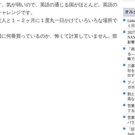
す。気が弱いので、英語の通じる国がほとんど。英語の
オル
チャレンジです。
友人と１～２ヶ月に１度丸一日かけていろいろな場所で
Li
く日
20
週に何冊買っているのか、怖くて計算していません。部
NA
影響
「両
る-
略で
三菱
社を
出す
フィ
ガポ
割と
高な
営業
てる
営業
パラ
「巨
Jo