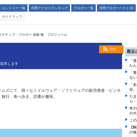
エントリー一覧
月間アクセスランキング
ブロガー一覧
月間ブロガーベスト30
ガイドマップ
タナティブ・ブロガー 高橋 徹 プロフィール
RSS
最近
「道
を追求します
たん
「進
ない
「あ
合。
テムズにて、様々なミドルウェア・ソフトウェアの販売推進・ビジネ
。旅行、食べ歩き、読書が趣味。
たま
ら・
冬の
の大
この
【解
の仮