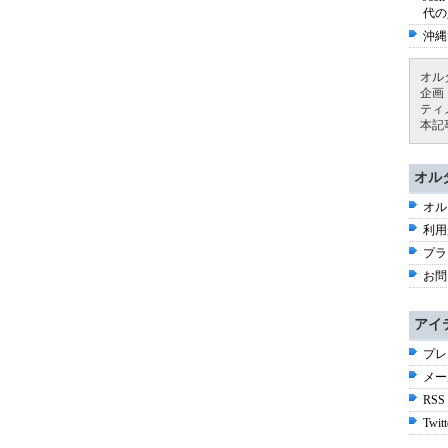
代の
沖縄
オル
企画
ティ
本記
オル
オル
利用
プラ
お問
アイ
プレ
メー
RSS
Twitt