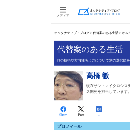
メディア
オルタナティブ・ブログ
>
代替案のある生活
>
オル
代替案のある生活
ITの技術や方向性考え方について別の選択肢
高橋 徹
現在サン・マイクロシス
ス開発を担当しています
Share
Post
-
プロフィール