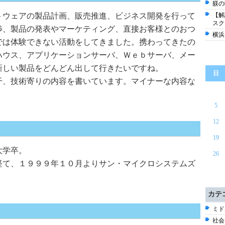
躾の
トウェアの製品計画、販売推進、ビジネス開発を行って
【解
スク
渉、製品の発表やマーケティング、直接お客様とのおつ
横浜
では体験できない活動をしてきました。携わってきたの
ハウス、アプリケーションサーバ、Ｗｅｂサーバ、メー
新しい製品をどんどん出して行きたいですね。
日
干、技術寄りの内容を書いています。マイナーな内容な
。
5
12
19
大学卒。
26
経て、１９９９年１０月よりサン・マイクロシステムズ
カテ
ミド
社会 