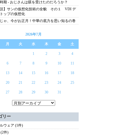
時期 - おじさんは躾を受けたのだろうか？
説】サンの仮想化技術の全貌 その１ VDI デ
トップの仮想化
じゃ、今がお正月！中華の底力を思い知るの巻
2026年7月
月
火
水
木
金
土
1
2
3
4
6
7
8
9
10
11
13
14
15
16
17
18
20
21
22
23
24
25
27
28
29
30
31
ゴリー
ルウェア (1件)
(2件)