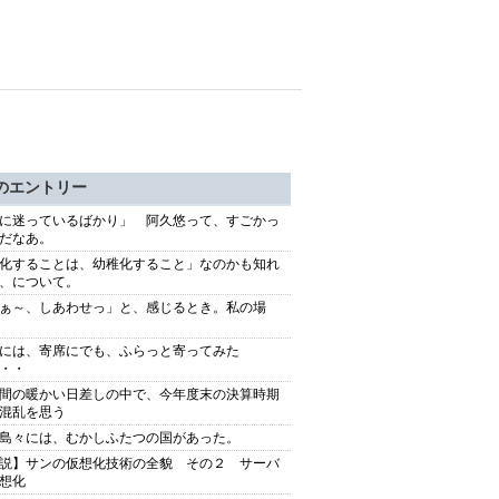
のエントリー
に迷っているばかり」 阿久悠って、すごかっ
だなあ。
化することは、幼稚化すること」なのかも知れ
、について。
ぁ～、しあわせっ」と、感じるとき。私の場
には、寄席にでも、ふらっと寄ってみた
・・
間の暖かい日差しの中で、今年度末の決算時期
混乱を思う
島々には、むかしふたつの国があった。
説】サンの仮想化技術の全貌 その２ サーバ
想化