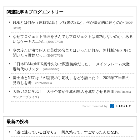
関連記事＆ブログエントリー
FDEとは何か（連載第1回）／従来のSEと、何が決定的に違うのか
(2026/
08/03)
なぜプロジェクト管理を学んでもプロジェクトは成功しないのか、ある
いはケーキの工程...
(2026/07/28)
冬の冷たい海で叫んだ英雄の名言とはいったい何か。無料版7モデルに
聞いたら微妙だっ...
(2026/07/28)
「日本IBMのNHK案件失敗は既定路線だった」 メインフレーム大撤
退時代のリスク...
(2026/08/06)
富士通とNECは「AI需要の手応え」をどう語った？ 2026年下半期の
見通しを考...
(2026/08/03)
大阪ガスに学ぶ！ 大手企業が生成AI導入を成功させる理由
PR(ITmedia
エンタープライズ)
Recommended by
最新の投稿
「道に迷っているばかり」 阿久悠って、すごかったんだなあ。