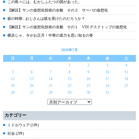
この島々には、むかしふたつの国があった。
【解説】サンの仮想化技術の全貌 その２ サーバの仮想化
躾の時期 - おじさんは躾を受けたのだろうか？
【解説】サンの仮想化技術の全貌 その１ VDI デスクトップの仮想化
横浜じゃ、今がお正月！中華の底力を思い知るの巻
2026年7月
日
月
火
水
木
金
土
1
2
3
4
5
6
7
8
9
10
11
12
13
14
15
16
17
18
19
20
21
22
23
24
25
26
27
28
29
30
31
カテゴリー
ミドルウェア (1件)
社会 (2件)