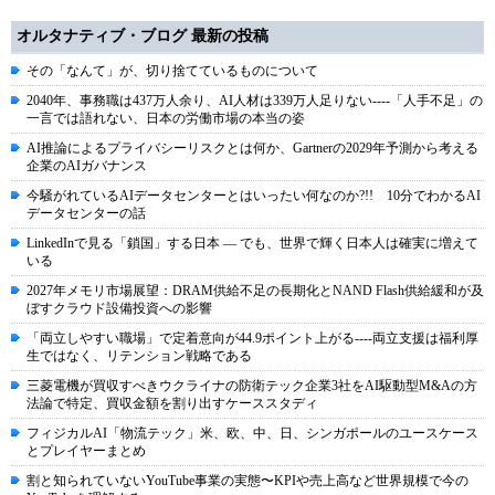
オルタナティブ・ブログ 最新の投稿
その「なんて」が、切り捨てているものについて
2040年、事務職は437万人余り、AI人材は339万人足りない----「人手不足」の
一言では語れない、日本の労働市場の本当の姿
AI推論によるプライバシーリスクとは何か、Gartnerの2029年予測から考える
企業のAIガバナンス
今騒がれているAIデータセンターとはいったい何なのか?!! 10分でわかるAI
データセンターの話
LinkedInで見る「鎖国」する日本 ― でも、世界で輝く日本人は確実に増えて
いる
2027年メモリ市場展望：DRAM供給不足の長期化とNAND Flash供給緩和が及
ぼすクラウド設備投資への影響
「両立しやすい職場」で定着意向が44.9ポイント上がる----両立支援は福利厚
生ではなく、リテンション戦略である
三菱電機が買収すべきウクライナの防衛テック企業3社をAI駆動型M&Aの方
法論で特定、買収金額を割り出すケーススタディ
フィジカルAI「物流テック」米、欧、中、日、シンガポールのユースケース
とプレイヤーまとめ
割と知られていないYouTube事業の実態〜KPIや売上高など世界規模で今の