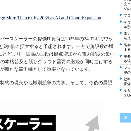
光エ
ジの
ブロ
urge More Than 6x by 2035 as AI and Cloud Expansion
AI
ル形
電力
スケーラーの稼働IT負荷は2025年の24.37ギガワッ
られ
防御
ットへと約6倍に拡大すると予想されます。一方で施設数の増
する
な伸びにとどまり、拡張の主役は拠点増加から電力密度の集中
主要
Iの本格普及と既存クラウド需要の継続が同時進行する
市場
フロ
が新たな競争軸として重要となっています。
築の
効率
制約の現実や地域別競争の力学、そして、今後の展望
価体
AI
NA
日