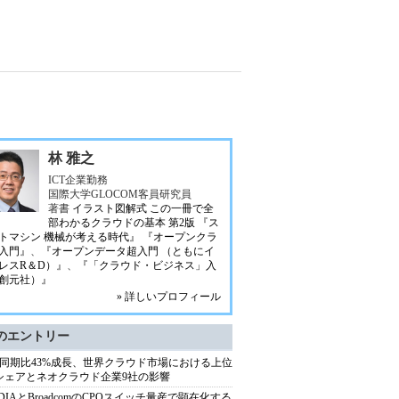
林 雅之
ICT企業勤務
国際大学GLOCOM客員研究員
著書
イラスト図解式 この一冊で全
部わかるクラウドの基本 第2版
『ス
トマシン 機械が考える時代』
『オープンクラ
入門』
、
『オープンデータ超入門 （ともにイ
レスR＆D）』
、
『「クラウド・ビジネス」入
創元社）』
» 詳しいプロフィール
のエントリー
同期比43%成長、世界クラウド市場における上位
シェアとネオクラウド企業9社の影響
IDIAとBroadcomのCPOスイッチ量産で顕在化する