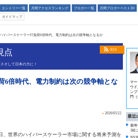
エントリー一覧
月間アクセスランキング
ブロガー一覧
月間ブロガーベスト30
ガイドマップ
ハイパースケーラーIT負荷6倍時代、電力制約は次の競争軸となるか
視点
RSS
ネスそして日本の力に！
荷6倍時代、電力制約は次の競争軸とな
マー
ウド
ンプ
門（
»
2026/05/22
最近
前年
3社
26年5月5日、世界のハイパースケーラー市場に関する将来予測を
NV