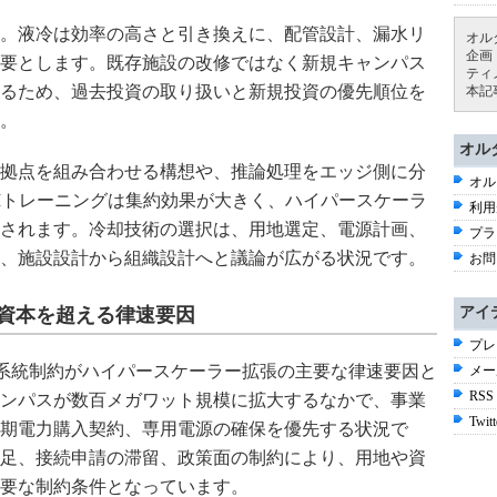
。液冷は効率の高さと引き換えに、配管設計、漏水リ
オル
企画
要とします。既存施設の改修ではなく新規キャンパス
ティ
るため、過去投資の取り扱いと新規投資の優先順位を
本記
。
オル
拠点を組み合わせる構想や、推論処理をエッジ側に分
オル
Iトレーニングは集約効果が大きく、ハイパースケーラ
利用
されます。冷却技術の選択は、用地選定、電源計画、
プラ
、施設設計から組織設計へと議論が広がる状況です。
お問
と資本を超える律速要因
アイ
プレ
ー供給と系統制約がハイパースケーラー拡張の主要な律速要因と
メー
RSS
ンパスが数百メガワット規模に拡大するなかで、事業
Twitt
期電力購入契約、専用電源の確保を優先する状況で
足、接続申請の滞留、政策面の制約により、用地や資
要な制約条件となっています。