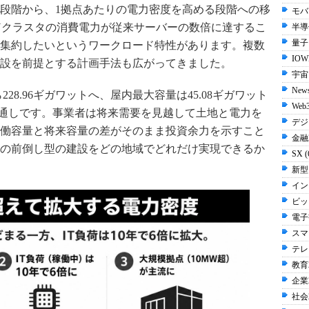
段階から、1拠点あたりの電力密度を高める段階への移
モバイ
PUクラスタの消費電力が従来サーバーの数倍に達するこ
半導体
量子 
集約したいというワークロード特性があります。複数
IOW
設を前提とする計画手法も広がってきました。
宇宙 
New
228.96ギガワットへ、屋内最大容量は45.08ギガワット
Web3
る見通しです。事業者は将来需要を見越して土地と電力を
デジ
働容量と将来容量の差がそのまま投資余力を示すこと
金融2
の前倒し型の建設をどの地域でどれだけ実現できるか
SX 
新型
イン
ビッ
電子書
スマ
テレビ
教育2
企業2
社会2