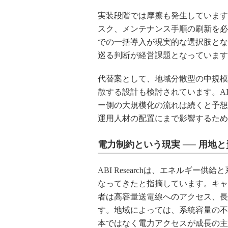
実装段階では摩擦も発生しています
スク、メンテナンス手順の刷新を必
での一括導入が現実的な選択肢とな
巡る判断が経営課題となっています
代替案として、地域分散型の中規模
散する設計も検討されています。A
ー側の大規模化の流れは続くと予想
運用人材の配置にまで影響するため
電力制約という現実 ── 用地
ABI Researchは、エネルギ
なってきたと指摘しています。キャ
者は高容量送電線へのアクセス、長
す。地域によっては、系統容量の不
本ではなく電力アクセスが成長の主