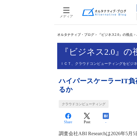
メディア
オルタナティブ・ブログ
>
『ビジネス2.0』の視点
>
『ビジネス2.0』の
ＩＣＴ、クラウドコンピューティングをビジ
ハイパースケーラーIT負
るか
クラウドコンピューティング
Share
Post
-
調査会社ABI Researchは20