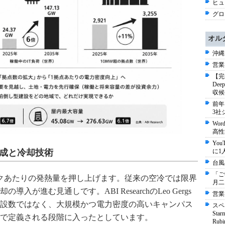
ヒュー
グロ
オル
沖縄
営業
【完
De
収候
前年
3社
Wo
高性
Yo
構成と冷却技術
に1
台風
「ご
クあたりの発熱量を押し上げます。従来の空冷では限界
月二
が進む見通しです。ABI ResearchのLeo Gergs
営業
設数ではなく、大規模かつ電力密度の高いキャンパス
スペ
St
で定義される段階に入ったとしています。
Ru