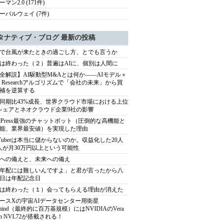
マン2.0 (171件)
ーバルウェイ (7件)
タナティブ・ブログ 最新の投稿
で台風が来たときの過ごし方、とでも言うか
は終わった（２）普遍はAIに、個別は人間に
全解説】AI駆動型M&Aとは何か――AIモデル＋
ep Researchアルゴリズムで「会社の未来」から買
補を逆算する
同期比43%成長、世界クラウド市場における上位
シェアとネオクラウド企業9社の影響
rdPress最強のチャットボット（圧倒的な高機能と
能、業界最安値）を実現した理由
uTuberは本当に儲からないのか。収益化した20人
人が月30万円以上という可能性
への備えと、未来への備え
年配には難しいんですよ」と君が言ったから八
日は年配記念日
は終わった（１）会ってもらえる理由が消えた
ースXの宇宙AIデータセンター用衛星
armind（最終的に百万基規模）にはNVIDIAのVera
bin NVL72が搭載される！