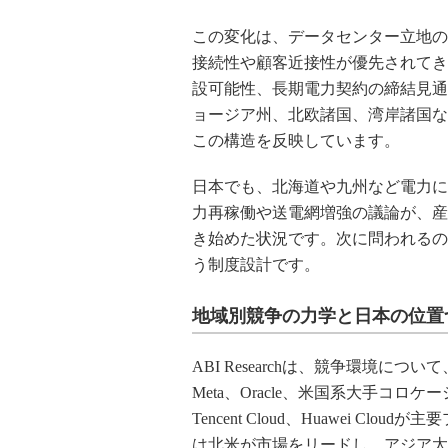
この変化は、データセンター立地の
接続性や顧客近接性が優先されてき
設可能性、長期電力契約の締結見通
ョージア州、北欧諸国、湾岸諸国な
この構造を反映しています。
日本でも、北海道や九州など電力に
力再稼働や送電網増強の議論が、産
き始めた状況です。次に問われるの
う制度設計です。
地域別競争の力学と日本の位置
ABI Researchは、競争環境について、AW
Meta、Oracle、米国系大手コロケー
Tencent Cloud、Huawei 
は北米が市場をリードし、アジア太