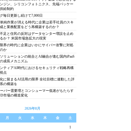
ンジン、シリコンフォトニクス、先端パッケー
供給制約
グ毎日更新し続けて7,000日
で単純作業が消える時代に企業は若手社員のスキ
成と業務配置をどう再構築するのか？
不足と住民の反対はデータセンター増設を止め
るか？ 米国市場急拡大の現実
限界の時代に企業はいかにサイバー攻撃に対処
のか
ソリューションの統合とAI融合が進む国内iPaaS
の成長メカニズム
ンティアAI時代におけるセキュリティ戦略再構
視点
化に留まるAI活用の限界 全社目標に連動した評
系の構築を
サーバー需要増とコンシューマー低迷がもたらす
ND市場の構造変化
2026年8月
月
火
水
木
金
土
1