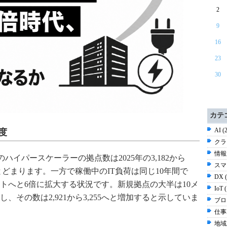
2
9
16
23
30
カテ
AI (
度
クラ
情報通
世界のハイパースケーラーの拠点数は2025年の3,182から
スマ
加にとどまります。一方で稼働中のIT負荷は同じ10年間で
DX 
ギガワットへと6倍に拡大する状況です。新規拠点の大半は10メ
IoT 
その数は2,921から3,255へと増加すると示していま
ブログ
仕事2
地域2