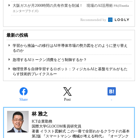
大阪ガスが月2000時間の共有作業を削減！ 現場のAI活用術
PR(ITmedia
エンタープライズ)
Recommended by
最新の投稿
学習から推論への移行はAI半導体市場の勢力図をどのように塗り替え
るのか
急増するAIトークン消費をどう制御するか？
物理世界を自律学習するロボット：フィジカルAIと基盤モデルがもた
らす技術的ブレイクスルー
Share
Post
-
林 雅之
ICT企業勤務
国際大学GLOCOM客員研究員
著書
イラスト図解式 この一冊で全部わかるクラウドの基本
第2版
『スマートマシン 機械が考える時代』
『オープンク