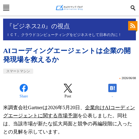
『ビジネス2.0』の視点
ＩＣＴ、クラウドコンピューティングをビジネスそして日本の力に！
AIコーディングエージェントは企業の開
発現場を救えるか
スマートマシン
»
2026/06/08
Share
Post
-
米調査会社Gartnerは2026年5月20日、
企業向けAIコーディン
グエージェントに関する市場予測
を公表しました。同社
は、当該市場が新たな拡大局面と競争の再編段階に入った
との見解を示しています。