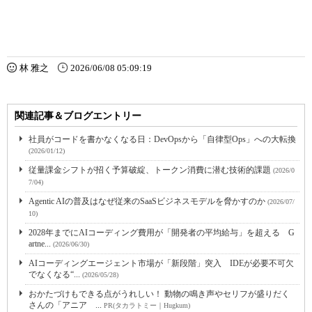
林 雅之
2026/06/08 05:09:19
関連記事＆ブログエントリー
社員がコードを書かなくなる日：DevOpsから「自律型Ops」への大転換
(2026/01/12)
従量課金シフトが招く予算破綻、トークン消費に潜む技術的課題
(2026/0
7/04)
Agentic AIの普及はなぜ従来のSaaSビジネスモデルを脅かすのか
(2026/07/
10)
2028年までにAIコーディング費用が「開発者の平均給与」を超える G
artne...
(2026/06/30)
AIコーディングエージェント市場が「新段階」突入 IDEが必要不可欠
でなくなる“...
(2026/05/28)
おかたづけもできる点がうれしい！ 動物の鳴き声やセリフが盛りだく
さんの「アニア ...
PR(タカラトミー｜Hugkum)