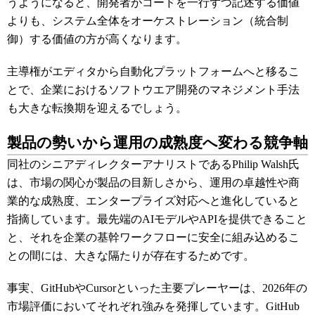
うようになると、開発者がコードを一行ずつ記述する価値
よりも、システム全体をオーケストレーション（統合制
御）する価値の方が高くなります。
主導権がエディタから自動化プラットフォームへと移るこ
とで、企業におけるソフトウエア開発のマネジメント手法
も大きな転換期を迎えるでしょう。
製品の勢いから運用の成熟度へ変わる競争軸
同社のシニアディレクターアナリストであるPhilip Walsh氏
は、市場の関心が製品の目新しさから、運用の卓越性や商
業的な成熟度、エンタープライズ対応へと進化していると
指摘しています。最先端のAIモデルやAPIを提供できること
と、それを企業の基幹ワークフローに安全に組み込めるこ
との間には、大きな隔たりが存在するためです。
事実、GitHubやCursorといった主要プレーヤーは、2026年の
市場評価においてそれぞれ強みを発揮しています。GitHub