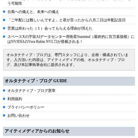
う可能性
台風への備えと、未来への備え
「ご年配には難しいんですよ」と君が言ったから八月二日は年配記念日
営業は終わった（１）会ってもらえる理由が消えた
スペースXの宇宙AIデータセンター用衛星Starmind（最終的に百万基規模）に
はNVIDIAのVera Rubin NVL72が搭載される！
オルタナティブ・ブログは、専門スタッフにより、企画・構成されていま
す。入力頂いた内容は、アイティメディアの他、オルタナティブ・ブロ
グ、及び本記事執筆会社に提供されます。
オルタナティブ・ブログ GUIDE
オルタナティブ・ブログ憲章
利用規約
プライバシーポリシー
お問い合わせ
アイティメディアからのお知らせ