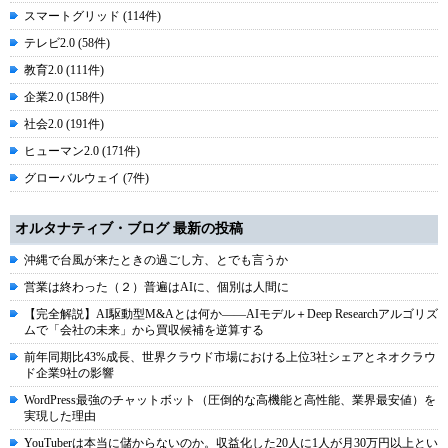
スマートグリッド (114件)
テレビ2.0 (58件)
教育2.0 (111件)
企業2.0 (158件)
社会2.0 (191件)
ヒューマン2.0 (171件)
グローバルウェイ (7件)
オルタナティブ・ブログ 最新の投稿
沖縄で台風が来たときの過ごし方、とでも言うか
営業は終わった（２）普遍はAIに、個別は人間に
【完全解説】AI駆動型M&Aとは何か――AIモデル＋Deep Researchアルゴリズ
ムで「会社の未来」から買収候補を逆算する
前年同期比43%成長、世界クラウド市場における上位3社シェアとネオクラウ
ド企業9社の影響
WordPress最強のチャットボット（圧倒的な高機能と高性能、業界最安値）を
実現した理由
YouTuberは本当に儲からないのか。収益化した20人に1人が月30万円以上とい