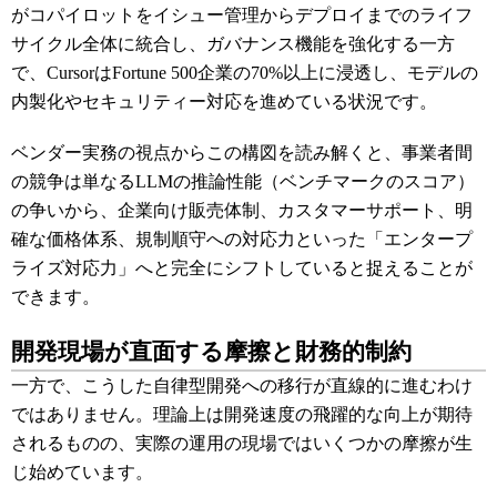
がコパイロットをイシュー管理からデプロイまでのライフ
サイクル全体に統合し、ガバナンス機能を強化する一方
で、CursorはFortune 500企業の70%以上に浸透し、モデルの
内製化やセキュリティー対応を進めている状況です。
ベンダー実務の視点からこの構図を読み解くと、事業者間
の競争は単なるLLMの推論性能（ベンチマークのスコア）
の争いから、企業向け販売体制、カスタマーサポート、明
確な価格体系、規制順守への対応力といった「エンタープ
ライズ対応力」へと完全にシフトしていると捉えることが
できます。
開発現場が直面する摩擦と財務的制約
一方で、こうした自律型開発への移行が直線的に進むわけ
ではありません。理論上は開発速度の飛躍的な向上が期待
されるものの、実際の運用の現場ではいくつかの摩擦が生
じ始めています。