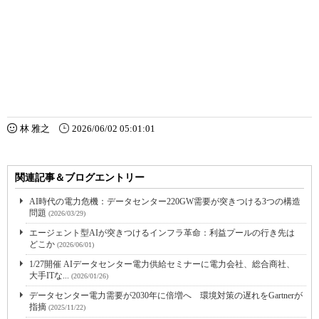
林 雅之
2026/06/02 05:01:01
関連記事＆ブログエントリー
AI時代の電力危機：データセンター220GW需要が突きつける3つの構造
問題
(2026/03/29)
エージェント型AIが突きつけるインフラ革命：利益プールの行き先は
どこか
(2026/06/01)
1/27開催 AIデータセンター電力供給セミナーに電力会社、総合商社、
大手ITな...
(2026/01/26)
データセンター電力需要が2030年に倍増へ 環境対策の遅れをGartnerが
指摘
(2025/11/22)