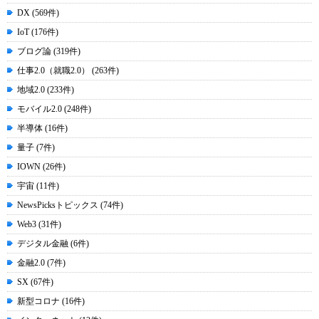
DX (569件)
IoT (176件)
ブログ論 (319件)
仕事2.0（就職2.0） (263件)
地域2.0 (233件)
モバイル2.0 (248件)
半導体 (16件)
量子 (7件)
IOWN (26件)
宇宙 (11件)
NewsPicksトピックス (74件)
Web3 (31件)
デジタル金融 (6件)
金融2.0 (7件)
SX (67件)
新型コロナ (16件)