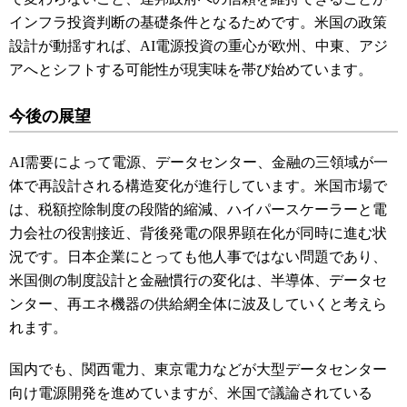
インフラ投資判断の基礎条件となるためです。米国の政策
設計が動揺すれば、AI電源投資の重心が欧州、中東、アジ
アへとシフトする可能性が現実味を帯び始めています。
今後の展望
AI需要によって電源、データセンター、金融の三領域が一
体で再設計される構造変化が進行しています。米国市場で
は、税額控除制度の段階的縮減、ハイパースケーラーと電
力会社の役割接近、背後発電の限界顕在化が同時に進む状
況です。日本企業にとっても他人事ではない問題であり、
米国側の制度設計と金融慣行の変化は、半導体、データセ
ンター、再エネ機器の供給網全体に波及していくと考えら
れます。
国内でも、関西電力、東京電力などが大型データセンター
向け電源開発を進めていますが、米国で議論されている