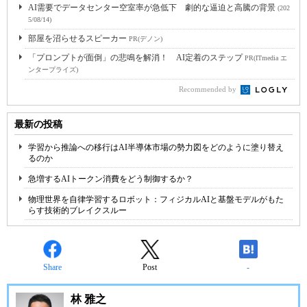
AI需要でデータセンター空室率が急低下 劇的な逼迫と高騰の背景
(202
5/08/14)
部屋を沼らせるスピーカー
PR(デノン)
「プロンプトが面倒」の悲鳴を解消！ AI定着のステップ
PR(ITmedia エ
ンタープライズ)
Recommended by
最新の投稿
学習から推論への移行はAI半導体市場の勢力図をどのように塗り替え
るのか
急増するAIトークン消費をどう制御するか？
物理世界を自律学習するロボット：フィジカルAIと基盤モデルがもた
らす技術的ブレイクスルー
Share
Post
-
林 雅之