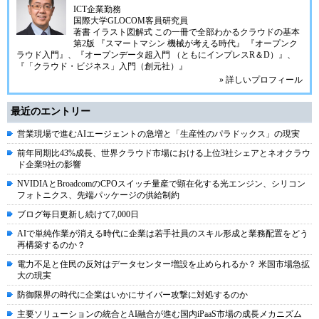
ICT企業勤務
国際大学GLOCOM客員研究員
著書
イラスト図解式 この一冊で全部わかるクラウドの基本
第2版
『スマートマシン 機械が考える時代』
『オープンク
ラウド入門』
、
『オープンデータ超入門 （ともにインプレスR＆D）』
、
『「クラウド・ビジネス」入門（創元社）』
» 詳しいプロフィール
最近のエントリー
営業現場で進むAIエージェントの急増と「生産性のパラドックス」の現実
前年同期比43%成長、世界クラウド市場における上位3社シェアとネオクラウ
ド企業9社の影響
NVIDIAとBroadcomのCPOスイッチ量産で顕在化する光エンジン、シリコン
フォトニクス、先端パッケージの供給制約
ブログ毎日更新し続けて7,000日
AIで単純作業が消える時代に企業は若手社員のスキル形成と業務配置をどう
再構築するのか？
電力不足と住民の反対はデータセンター増設を止められるか？ 米国市場急拡
大の現実
防御限界の時代に企業はいかにサイバー攻撃に対処するのか
主要ソリューションの統合とAI融合が進む国内iPaaS市場の成長メカニズム