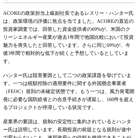
ACOREの政策担当上級副社長であるレスリー・ハンター氏
は、政策環境の評価に焦点を当てました。ACOREの直近の
投資家調査では、回答した資金提供者の69%が、米国のク
リーンエネルギー産業が過去1年間で他国比較において投資
魅力を喪失したと回答しています。さらに同じ69%が、今
後3年間で相対的な低下が続くと予想しているとしていま
す。
ハンター氏は阻害要因として二つの政策課題を挙げていま
す。一つは税額控除の適用要件に関する外国懸念事業者
（FEOC）規則の未確定状態です。もう一つは、風力発電開
発に必要な国防総省との合意手続きが遅延し、160件を超え
るプロジェクトが停滞している状況です。
産業界の要請は、規制の安定性に集約されているとハンタ
ー氏は説明しています。長期投資の前提となる規則が途中
で変わらないこと、連邦政府への信頼を維持できることが