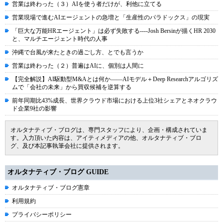
営業は終わった（３）AIを使う者だけが、利他に立てる
営業現場で進むAIエージェントの急増と「生産性のパラドックス」の現実
「巨大な万能HRエージェント」は必ず失敗する----Josh Bersinが描くHR 2030
と、マルチエージェント時代の人事
沖縄で台風が来たときの過ごし方、とでも言うか
営業は終わった（２）普遍はAIに、個別は人間に
【完全解説】AI駆動型M&Aとは何か――AIモデル＋Deep Researchアルゴリズ
ムで「会社の未来」から買収候補を逆算する
前年同期比43%成長、世界クラウド市場における上位3社シェアとネオクラウ
ド企業9社の影響
オルタナティブ・ブログは、専門スタッフにより、企画・構成されていま
す。入力頂いた内容は、アイティメディアの他、オルタナティブ・ブロ
グ、及び本記事執筆会社に提供されます。
オルタナティブ・ブログ GUIDE
オルタナティブ・ブログ憲章
利用規約
プライバシーポリシー