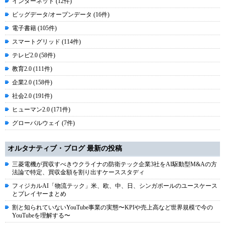
インターネット (12件)
ビッグデータ/オープンデータ (16件)
電子書籍 (105件)
スマートグリッド (114件)
テレビ2.0 (58件)
教育2.0 (111件)
企業2.0 (158件)
社会2.0 (191件)
ヒューマン2.0 (171件)
グローバルウェイ (7件)
オルタナティブ・ブログ 最新の投稿
三菱電機が買収すべきウクライナの防衛テック企業3社をAI駆動型M&Aの方
法論で特定、買収金額を割り出すケーススタディ
フィジカルAI「物流テック」米、欧、中、日、シンガポールのユースケース
とプレイヤーまとめ
割と知られていないYouTube事業の実態〜KPIや売上高など世界規模で今の
YouTubeを理解する〜