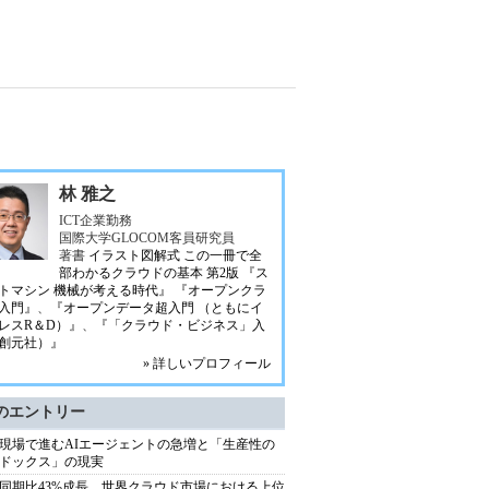
林 雅之
ICT企業勤務
国際大学GLOCOM客員研究員
著書
イラスト図解式 この一冊で全
部わかるクラウドの基本 第2版
『ス
トマシン 機械が考える時代』
『オープンクラ
入門』
、
『オープンデータ超入門 （ともにイ
レスR＆D）』
、
『「クラウド・ビジネス」入
創元社）』
» 詳しいプロフィール
のエントリー
現場で進むAIエージェントの急増と「生産性の
ドックス」の現実
同期比43%成長、世界クラウド市場における上位