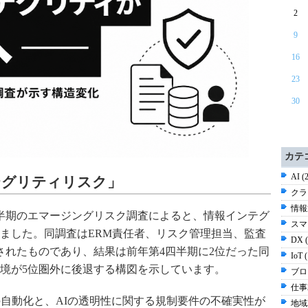
2
9
16
23
30
カテ
AI (
テグリティリスク」
クラ
情報通
1四半期のエマージングリスク調査によると、情報インテグ
スマ
ました。同調査はERM責任者、リスク管理担当、監査
DX 
施されたものであり、結果は前年第4四半期に2位だった同
IoT 
境が5位圏外に後退する構図を示しています。
ブログ
仕事2
の自動化と、AIの透明性に関する規制要件の不確実性が
地域2