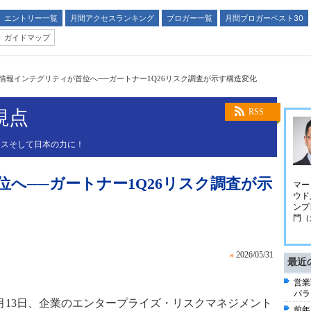
エントリー一覧
月間アクセスランキング
ブロガー一覧
月間ブロガーベスト30
ガイドマップ
情報インテグリティが首位へ──ガートナー1Q26リスク調査が示す構造変化
視点
RSS
ネスそして日本の力に！
へ──ガートナー1Q26リスク調査が示
マー
ウド
ンプ
門（
»
2026/05/31
最近
営業
パラ
5月13日、企業のエンタープライズ・リスクマネジメント
前年