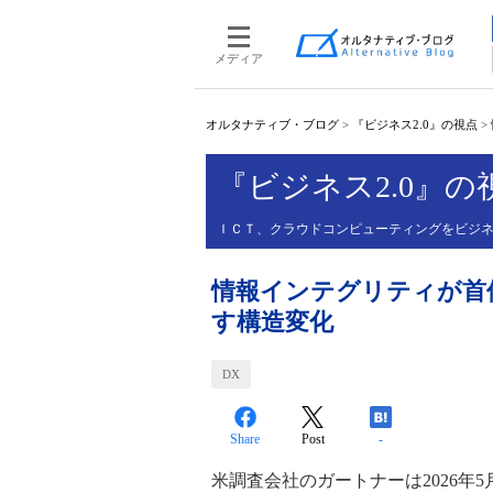
メディア
オルタナティブ・ブログ
>
『ビジネス2.0』の視点
>
『ビジネス2.0』の
ＩＣＴ、クラウドコンピューティングをビジ
情報インテグリティが首位
す構造変化
DX
Share
Post
-
米調査会社のガートナーは2026年