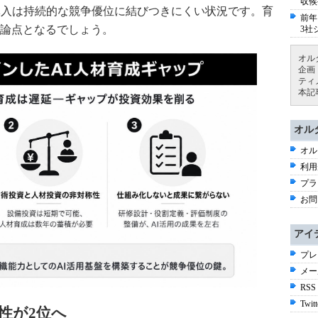
収候
導入は持続的な競争優位に結びつきにくい状況です。育
前年
論点となるでしょう。
3社
オル
企画
ティ
本記
オル
オル
利用
プラ
お問
アイ
プレ
メー
RSS
Twitt
性が2位へ