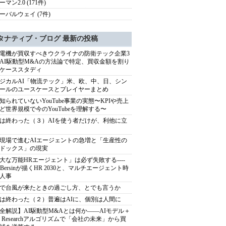
マン2.0 (171件)
ーバルウェイ (7件)
タナティブ・ブログ 最新の投稿
電機が買収すべきウクライナの防衛テック企業3
AI駆動型M&Aの方法論で特定、買収金額を割り
ケーススタディ
ジカルAI「物流テック」米、欧、中、日、シン
ールのユースケースとプレイヤーまとめ
知られていないYouTube事業の実態〜KPIや売上
ど世界規模で今のYouTubeを理解する〜
は終わった（３）AIを使う者だけが、利他に立
現場で進むAIエージェントの急増と「生産性の
ドックス」の現実
大な万能HRエージェント」は必ず失敗する----
sh Bersinが描くHR 2030と、マルチエージェント時
人事
で台風が来たときの過ごし方、とでも言うか
は終わった（２）普遍はAIに、個別は人間に
全解説】AI駆動型M&Aとは何か――AIモデル＋
ep Researchアルゴリズムで「会社の未来」から買