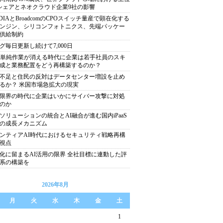
シェアとネオクラウド企業9社の影響
IDIAとBroadcomのCPOスイッチ量産で顕在化する
ンジン、シリコンフォトニクス、先端パッケー
供給制約
グ毎日更新し続けて7,000日
で単純作業が消える時代に企業は若手社員のスキ
成と業務配置をどう再構築するのか？
不足と住民の反対はデータセンター増設を止め
るか？ 米国市場急拡大の現実
限界の時代に企業はいかにサイバー攻撃に対処
のか
ソリューションの統合とAI融合が進む国内iPaaS
の成長メカニズム
ンティアAI時代におけるセキュリティ戦略再構
視点
化に留まるAI活用の限界 全社目標に連動した評
系の構築を
2026年8月
月
火
水
木
金
土
1