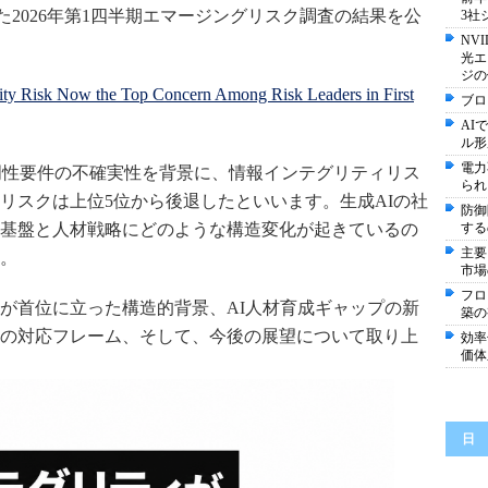
した2026年第1四半期エマージングリスク調査の結果を公
3社
NV
光エ
ジの
rity Risk Now the Top Concern Among Risk Leaders in First
ブロ
AI
ル形
電力
透明性要件の不確実性を背景に、情報インテグリティリス
られ
リスクは上位5位から後退したといいます。生成AIの社
防御
基盤と人材戦略にどのような構造変化が起きているの
する
主要
。
市場
フロ
が首位に立った構造的背景、AI人材育成ギャップの新
築の
の対応フレーム、そして、今後の展望について取り上
効率
価体
日