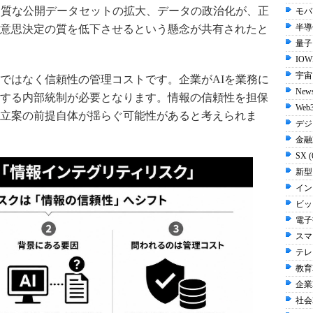
品質な公開データセットの拡大、データの政治化が、正
モバイ
半導体
意思決定の質を低下させるという懸念が共有されたと
量子 
IOW
宇宙 
ではなく信頼性の管理コストです。企業がAIを業務に
New
する内部統制が必要となります。情報の信頼性を担保
Web3
立案の前提自体が揺らぐ可能性があると考えられま
デジ
金融2
SX 
新型
イン
ビッ
電子書
スマ
テレビ
教育2
企業2
社会2