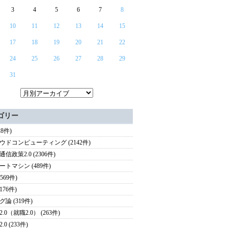
3
4
5
6
7
8
10
11
12
13
14
15
17
18
19
20
21
22
24
25
26
27
28
29
31
ゴリー
28件)
ウドコンピューティング (2142件)
信政策2.0 (2306件)
ートマシン (489件)
(569件)
(176件)
論 (319件)
.0（就職2.0） (263件)
.0 (233件)