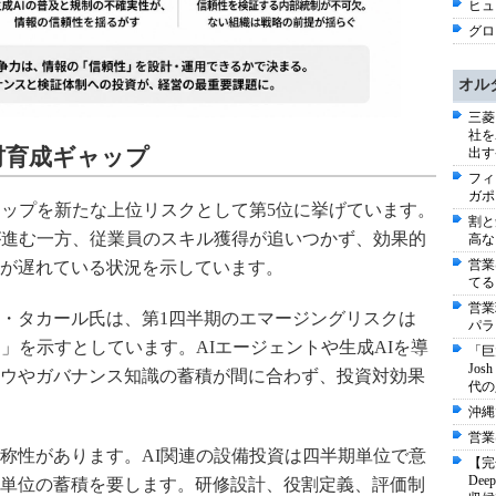
ヒュー
グロ
オル
三菱
社を
材育成ギャップ
出す
フィ
ガポ
ャップを新たな上位リスクとして第5位に挙げています。
割と
が進む一方、従業員のスキル獲得が追いつかず、効果的
高な
営業
が遅れている状況を示しています。
てる
営業
・タカール氏は、第1四半期のエマージングリスクは
パラ
」を示すとしています。AIエージェントや生成AIを導
「巨
Jo
ウやガバナンス知識の蓄積が間に合わず、投資対効果
代の
沖縄
営業
称性があります。AI関連の設備投資は四半期単位で意
【完
De
単位の蓄積を要します。研修設計、役割定義、評価制