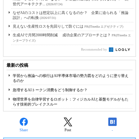
世代アーキテクチ...
(2026/07/24)
なぜAIのコストは想定以上に高くなるのか？ 企業に迫られる「推論
設計」への転換
(2026/07/31)
見えない生産性ロスを先回りして防ぐには
PR(ITmedia エグゼクティブ)
生成AIで月間2000時間削減 成功企業のアプローチとは？
PR(ITmedia エ
ンタープライズ)
Recommended by
最新の投稿
学習から推論への移行はAI半導体市場の勢力図をどのように塗り替え
るのか
急増するAIトークン消費をどう制御するか？
物理世界を自律学習するロボット：フィジカルAIと基盤モデルがもた
らす技術的ブレイクスルー
Share
Post
-