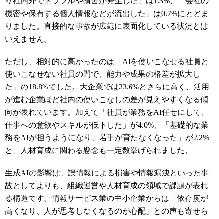
り社内外でトラブルや損害が発生した」は1.3%、「会社の
機密や保有する個人情報などが流出した」は0.7%にとどま
りました。直接的な事故が広範に表面化している状況とは
いえません。
ただし、相対的に高かったのは「AIを使いこなせる社員と
使いこなせない社員の間で、能力や成果の格差が拡大し
た」の18.8%でした。大企業では23.6%とさらに高く、活用
が進む企業ほど社内の使いこなしの差が見えやすくなる傾
向が表れています。加えて「社員が業務をAI任せにして、
仕事への意欲やスキルが低下した」が4.0%、「基礎的な業
務をAIが担うようになり、若手が育たなくなった」が2.2%
と、人材育成に関わる懸念も一定数挙げられました。
生成AIの影響は、誤情報による損害や情報漏洩といった事
故としてよりも、組織運営や人材育成の領域で課題が表れ
る構造です。情報サービス業の中小企業からは「依存度が
高くなり、人が思考しなくなるのが心配」との声も寄せら