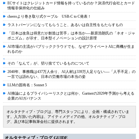
ECサイトはクレジットカード情報を持っているのか？決済代行会社とカード
情報非保持化の仕組み
cheeroより巻き取り式ケーブル USB-C to C発表！
ラストパーソンになってもらうこと、あるいは自主性をもたらすもの
「日本は改良は得意だが創造は苦手」は本当か----新原浩朗氏の「ネオ・ジャ
ポニズム」が示す、日本型イノベーションの設計原理
AI市場の主流がパブリッククラウドでも、なぜプライベートAIに商機が生ま
れるのか
その「なんて」が、切り捨てているものについて
2040年、事務職は437万人余り、AI人材は339万人足りない----「人手不足」の
一言では語れない、日本の労働市場の本当の姿
LLMの固有名：Sonnet 5
AI推論によるプライバシーリスクとは何か、Gartnerの2029年予測から考える
企業のAIガバナンス
オルタナティブ・ブログは、専門スタッフにより、企画・構成されていま
す。入力頂いた内容は、アイティメディアの他、オルタナティブ・ブロ
グ、及び本記事執筆会社に提供されます。
オルタナティブ・ブログ GUIDE