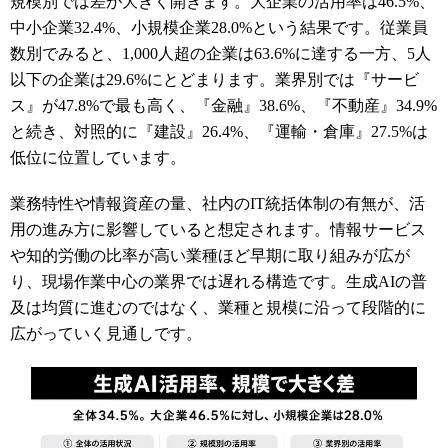
規模別では差が大きく開きます。大企業の活用率は46.5%、
中小企業32.4%、小規模企業28.0%という結果です。従業員
数別でみると、1,000人超の企業は63.6%に達する一方、5人
以下の企業は29.6%にとどまります。業界別では『サービ
ス』が47.8%で最も高く、『金融』38.6%、『不動産』34.9%
と続き、対照的に『建設』26.4%、『運輸・倉庫』27.5%は
低位に位置しています。
業務特性や情報資産の量、社内のIT統括体制の有無が、活
用の進み方に影響していると想定されます。情報サービス
や知的労働の比率が高い業種ほど早期に取り組みが広が
り、現場作業中心の業界では遅れる構造です。生成AIの普
及は均質に進むのではなく、業種と規模に沿って段階的に
広がっていく見通しです。