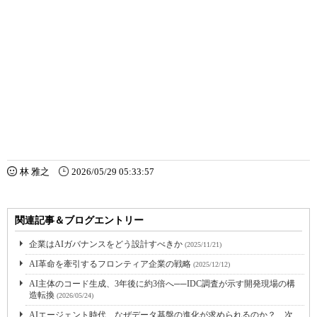
林 雅之
2026/05/29 05:33:57
関連記事＆ブログエントリー
企業はAIガバナンスをどう設計すべきか
(2025/11/21)
AI革命を牽引するフロンティア企業の戦略
(2025/12/12)
AI主体のコード生成、3年後に約3倍へ──IDC調査が示す開発現場の構
造転換
(2026/05/24)
AIエージェント時代、なぜデータ基盤の進化が求められるのか？ 次