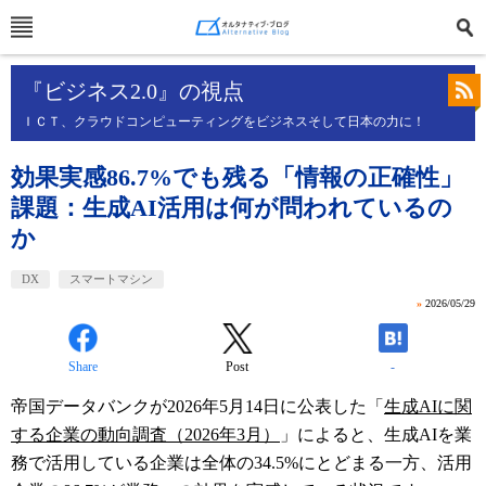
『ビジネス2.0』の視点
ＩＣＴ、クラウドコンピューティングをビジネスそして日本の力に！
効果実感86.7%でも残る「情報の正確性」
課題：生成AI活用は何が問われているの
か
DX
スマートマシン
»
2026/05/29
Share
Post
-
帝国データバンクが2026年5月14日に公表した「
生成AIに関
する企業の動向調査（2026年3月）
」によると、生成AIを業
務で活用している企業は全体の34.5%にとどまる一方、活用