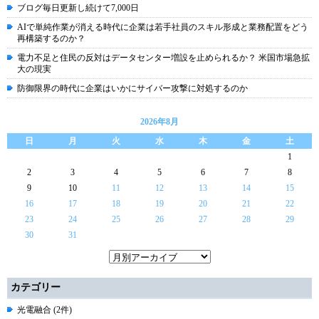
ブログ毎日更新し続けて7,000日
AIで単純作業が消える時代に企業は若手社員のスキル形成と業務配置をどう
再構築するのか？
電力不足と住民の反対はデータセンター増設を止められるか？ 米国市場急拡
大の現実
防御限界の時代に企業はいかにサイバー攻撃に対処するのか
2026年8月
日
月
火
水
木
金
土
1
2
3
4
5
6
7
8
9
10
11
12
13
14
15
16
17
18
19
20
21
22
23
24
25
26
27
28
29
30
31
カテゴリー
光電融合 (2件)