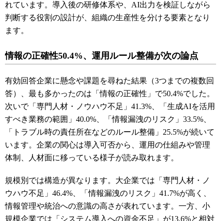
れています。導入後の研修体系や、AI出力を検証しながら
判断する役割の設計が、組織の生産性を分ける要素となり
ます。
情報の正確性50.4%、運用ルール整備が次の論点
有効回答企業に懸念や課題を尋ねた結果（3つまでの複数回
答）、最も多かったのは「情報の正確性」で50.4%でした。
次いで「専門人材・ノウハウ不足」41.3%、「生成AIを活用
すべき業務の範囲」40.0%、「情報漏洩のリスク」33.5%、
「トラブル時の責任所在などのルール整備」25.5%が続いて
います。企業の関心は導入可否から、運用の仕組みや管理
体制、人材面に移っている様子が読み取れます。
規模別では構造が異なります。大企業では「専門人材・ノ
ウハウ不足」46.4%、「情報漏洩のリスク」41.7%が高く、
情報管理や統治への意識の高さが表れています。一方、小
規模企業では「システム導入への資金不足」が13.6%と相対