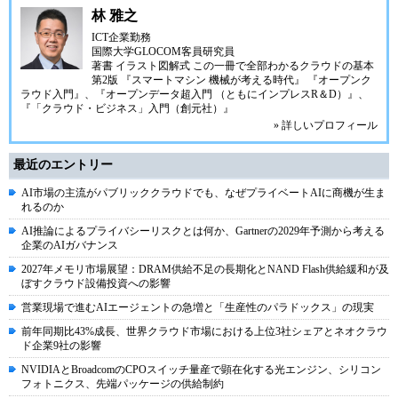
林 雅之
ICT企業勤務
国際大学GLOCOM客員研究員
著書
イラスト図解式 この一冊で全部わかるクラウドの基本
第2版
『スマートマシン 機械が考える時代』
『オープンク
ラウド入門』
、
『オープンデータ超入門 （ともにインプレスR＆D）』
、
『「クラウド・ビジネス」入門（創元社）』
» 詳しいプロフィール
最近のエントリー
AI市場の主流がパブリッククラウドでも、なぜプライベートAIに商機が生ま
れるのか
AI推論によるプライバシーリスクとは何か、Gartnerの2029年予測から考える
企業のAIガバナンス
2027年メモリ市場展望：DRAM供給不足の長期化とNAND Flash供給緩和が及
ぼすクラウド設備投資への影響
営業現場で進むAIエージェントの急増と「生産性のパラドックス」の現実
前年同期比43%成長、世界クラウド市場における上位3社シェアとネオクラウ
ド企業9社の影響
NVIDIAとBroadcomのCPOスイッチ量産で顕在化する光エンジン、シリコン
フォトニクス、先端パッケージの供給制約