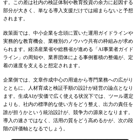
す。この差は社内の検証体制や教育投資の余力に起因する
部分が大きく、単なる導入支援だけでは縮まらないと予想
されます。
政策面では、中小企業を念頭に置いた運用ガイドラインや
実務的な教育機会、業種別のノウハウ共有の枠組みが求め
られます。経済産業省や総務省が進める「AI事業者ガイド
ライン」の周知や、業界団体による事例蓄積の整備が、定
着の速度を支えると想定されます。
企業側では、文章作成中心の用途から専門業務への広がり
とともに、人材育成と検証手順の設計が経営の論点となり
ます。生成AIが安価で広く使える状況下では、ツール選定
よりも、社内の標準的な使い方をどう整え、出力の責任を
誰が担うかという統治設計が、競争力の源泉となります。
導入の速さではなく、活用の質をどう高めるかが、次の段
階の評価軸となるでしょう。