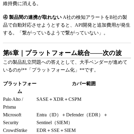
維持費に消える。
④ 製品間の連携が取れない
A社の検知アラートをB社の製
品で自動対応させようとすると、API開発と追加費用が発生
する。「繋がっているようで繋がっていない」。
第6章｜プラットフォーム統合――次の波
この製品乱立問題への答えとして、大手ベンダーが進めて
いるのが**「プラットフォーム化」**です。
プラットフォー
カバー範囲
ム
Palo Alto /
SASE＋XDR＋CSPM
Prisma
Microsoft
Entra（ID）＋Defender（EDR）＋
Security
Sentinel（SIEM）
CrowdStrike
EDR＋SSE＋SIEM