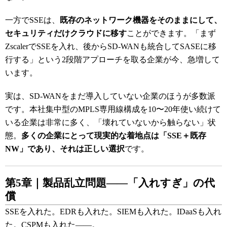
一方でSSEは、
既存のネットワーク機器をそのままにして、
セキュリティだけクラウドに移す
ことができます。「まず
ZscalerでSSEを入れ、後からSD-WANも統合してSASEに移
行する」という2段階アプローチを取る企業が今、急増して
います。
実は、SD-WANをまだ導入していない企業のほうが多数派
です。本社集中型のMPLS専用線構成を10〜20年使い続けて
いる企業は非常に多く、「壊れていないから触らない」状
態。
多くの企業にとって現実的な着地点は「SSE＋既存
NW」であり、それは正しい選択
です。
第5章｜製品乱立問題――「入れすぎ」の代
償
SSEを入れた。EDRも入れた。SIEMも入れた。IDaaSも入れ
た。CSPMも入れた――。