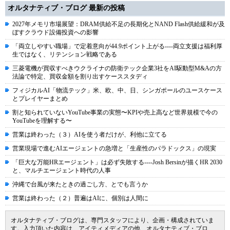
オルタナティブ・ブログ 最新の投稿
2027年メモリ市場展望：DRAM供給不足の長期化とNAND Flash供給緩和が及
ぼすクラウド設備投資への影響
「両立しやすい職場」で定着意向が44.9ポイント上がる----両立支援は福利厚
生ではなく、リテンション戦略である
三菱電機が買収すべきウクライナの防衛テック企業3社をAI駆動型M&Aの方
法論で特定、買収金額を割り出すケーススタディ
フィジカルAI「物流テック」米、欧、中、日、シンガポールのユースケース
とプレイヤーまとめ
割と知られていないYouTube事業の実態〜KPIや売上高など世界規模で今の
YouTubeを理解する〜
営業は終わった（３）AIを使う者だけが、利他に立てる
営業現場で進むAIエージェントの急増と「生産性のパラドックス」の現実
「巨大な万能HRエージェント」は必ず失敗する----Josh Bersinが描くHR 2030
と、マルチエージェント時代の人事
沖縄で台風が来たときの過ごし方、とでも言うか
営業は終わった（２）普遍はAIに、個別は人間に
オルタナティブ・ブログは、専門スタッフにより、企画・構成されていま
す。入力頂いた内容は、アイティメディアの他、オルタナティブ・ブロ