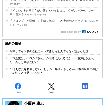
EDRはもう通用しない？ 巧妙化した攻撃を迎え撃つ「現実的対策」
(2
025/11/15)
「イソジン®クリアうがい薬」といっしょに「うがいパワー」で一年
中！ 健やか
PR(iNova｜Hugkum)
「プロンプトが面倒」の悲鳴を解消！ AI定着のステップ
PR(ITmedia エ
ンタープライズ)
Recommended by
最新の投稿
転職してインドの会社に入ってみたらとんでもなく凄かった話
日本企業は、OSSの「攻め」の段階に入れるのか―― 意識は変わっ
た。あとは実績だけだ
AIはあなたを解雇しない、むしろ「昇進」させる----日本の現場主義は
この波をどう乗りこなすか
Share
Post
-
小薗井 康志