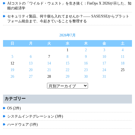
AIコストの「ワイルド・ウェスト」を生き抜く：FinOps X 2026が示した、知
能の経済学
セキュリティ製品、何十個も入れてませんか？―― SASE/SSEからプラット
フォーム統合まで、今起きていることを整理する
2026年7月
日
月
火
水
木
金
土
1
2
3
4
5
6
7
8
9
10
11
12
13
14
15
16
17
18
19
20
21
22
23
24
25
26
27
28
29
30
31
カテゴリー
OS (2件)
システムインテグレーション (3件)
ハードウェア (1件)