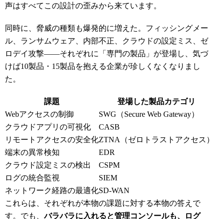
声はすべてこの設計の歪みから来ています。
同時に、脅威の種類も爆発的に増えた。フィッシングメー
ル、ランサムウェア、内部不正、クラウドの設定ミス、ゼ
ロデイ攻撃――それぞれに「専門の製品」が登場し、気づ
けば10製品・15製品を抱える企業が珍しくなくなりまし
た。
課題
登場した製品カテゴリ
Webアクセスの制御
SWG（Secure Web Gateway）
クラウドアプリの可視化
CASB
リモートアクセスの安全化
ZTNA（ゼロトラストアクセス）
端末の異常検知
EDR
クラウド設定ミスの検出
CSPM
ログの統合監視
SIEM
ネットワーク経路の最適化
SD-WAN
これらは、それぞれが本物の課題に対する本物の答えで
す。でも、
バラバラに入れると管理コンソールも、ログ