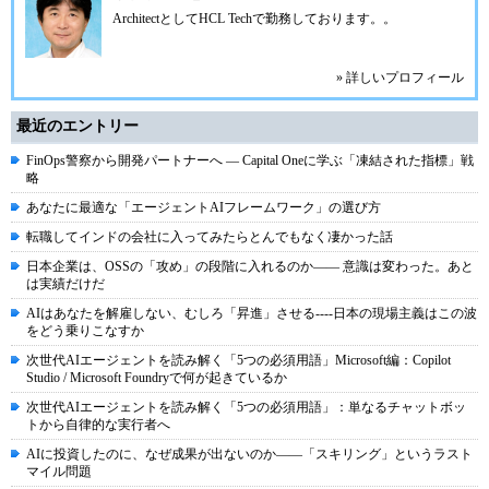
ArchitectとしてHCL Techで勤務しております。。
» 詳しいプロフィール
最近のエントリー
FinOps警察から開発パートナーへ ― Capital Oneに学ぶ「凍結された指標」戦
略
あなたに最適な「エージェントAIフレームワーク」の選び方
転職してインドの会社に入ってみたらとんでもなく凄かった話
日本企業は、OSSの「攻め」の段階に入れるのか―― 意識は変わった。あと
は実績だけだ
AIはあなたを解雇しない、むしろ「昇進」させる----日本の現場主義はこの波
をどう乗りこなすか
次世代AIエージェントを読み解く「5つの必須用語」Microsoft編：Copilot
Studio / Microsoft Foundryで何が起きているか
次世代AIエージェントを読み解く「5つの必須用語」：単なるチャットボッ
トから自律的な実行者へ
AIに投資したのに、なぜ成果が出ないのか――「スキリング」というラスト
マイル問題