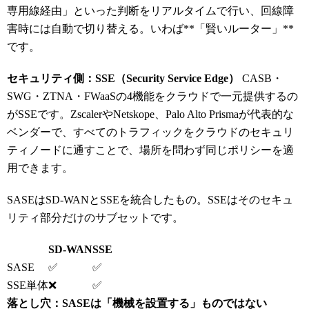
専用線経由」といった判断をリアルタイムで行い、回線障
害時には自動で切り替える。いわば**「賢いルーター」**
です。
セキュリティ側：SSE（Security Service Edge）
CASB・
SWG・ZTNA・FWaaSの4機能をクラウドで一元提供するの
がSSEです。ZscalerやNetskope、Palo Alto Prismaが代表的な
ベンダーで、すべてのトラフィックをクラウドのセキュリ
ティノードに通すことで、場所を問わず同じポリシーを適
用できます。
SASEはSD-WANとSSEを統合したもの。SSEはそのセキュ
リティ部分だけのサブセットです。
SD-WAN
SSE
SASE
✅
✅
SSE単体
❌
✅
落とし穴：SASEは「機械を設置する」ものではない