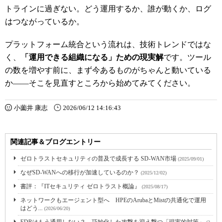
トラインに過ぎない。どう運用するか、誰が動くか、ログ
はつながっているか。
プラットフォーム統合という流れは、技術トレンドではな
く、
「運用できる組織になる」ための現実解
です。ツール
の数を増やす前に、まず今あるものがちゃんと動いている
か――そこを見直すところから始めてみてください。
小薗井 康志
2026/06/12 14:16:43
関連記事＆ブログエントリー
ゼロトラストセキュリティの普及で成長する SD-WAN市場
(2025/09/01)
なぜSD-WANへの移行が加速しているのか？
(2025/12/02)
書評：『ITセキュリティ ゼロトラスト概論』
(2025/08/17)
ネットワークもエージェント型へ HPEのArubaとMistの共通化で運用
はどう...
(2026/06/20)