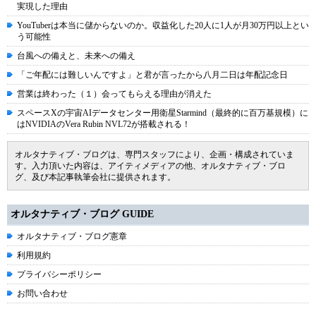
実現した理由
YouTuberは本当に儲からないのか。収益化した20人に1人が月30万円以上とい
う可能性
台風への備えと、未来への備え
「ご年配には難しいんですよ」と君が言ったから八月二日は年配記念日
営業は終わった（１）会ってもらえる理由が消えた
スペースXの宇宙AIデータセンター用衛星Starmind（最終的に百万基規模）に
はNVIDIAのVera Rubin NVL72が搭載される！
オルタナティブ・ブログは、専門スタッフにより、企画・構成されていま
す。入力頂いた内容は、アイティメディアの他、オルタナティブ・ブロ
グ、及び本記事執筆会社に提供されます。
オルタナティブ・ブログ GUIDE
オルタナティブ・ブログ憲章
利用規約
プライバシーポリシー
お問い合わせ