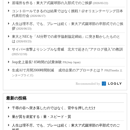
居場所を作る：東大ア式蹴球部の入部式でのご挨拶
(2026/05/22)
コントロールできるのは結果ではなく挑戦！@オリエンテーリング日本
代表壮行会
(2026/06/17)
人生は理不尽。でも、プレーは続く：東大ア式蹴球部の卒部式でのご挨
拶
(2026/06/23)
東大とNECを「AI分野での産学協創協定締結」に突き動かしたものと
は
(2026/03/23)
サイバー攻撃よりシンプルな脅威 北大で起きた“アナログ侵入”の教訓
(2025/12/10)
Jeep史上最長! 85時間の試乗体験
PR(Jeep Japan)
生成AIで月間2000時間削減 成功企業のアプローチとは？
PR(ITmedia エ
ンタープライズ)
Recommended by
最新の投稿
千尋の谷へ突き落したのではなく、背中を押しただけ
量が質を凌駕する：量・スピード・質
人生は理不尽。でも、プレーは続く：東大ア式蹴球部の卒部式でのご