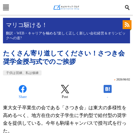
マリコ駆ける！
翻訳・WEB・キャリアを極める?楽しく正しく新しい会社経営＆オリンピッ
クへの道?
たくさん寄り道してください！さつき会
奨学金授与式でのご挨拶
子供は習練、私は修練
»
2026/06/02
Share
Post
-
東大女子卒業生の会である「さつき会」は東大の多様性を
高めるべく、地方在住の女子学生に予約型で給付型の奨学
金を提供している。今年も駒場キャンパスで授与式を行っ
た。