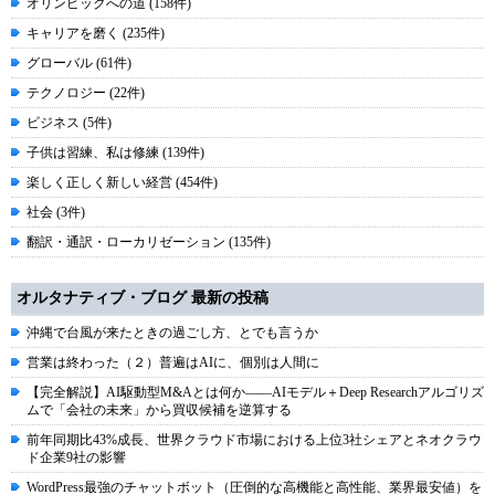
オリンピックへの道 (158件)
キャリアを磨く (235件)
グローバル (61件)
テクノロジー (22件)
ビジネス (5件)
子供は習練、私は修練 (139件)
楽しく正しく新しい経営 (454件)
社会 (3件)
翻訳・通訳・ローカリゼーション (135件)
オルタナティブ・ブログ 最新の投稿
沖縄で台風が来たときの過ごし方、とでも言うか
営業は終わった（２）普遍はAIに、個別は人間に
【完全解説】AI駆動型M&Aとは何か――AIモデル＋Deep Researchアルゴリズ
ムで「会社の未来」から買収候補を逆算する
前年同期比43%成長、世界クラウド市場における上位3社シェアとネオクラウ
ド企業9社の影響
WordPress最強のチャットボット（圧倒的な高機能と高性能、業界最安値）を