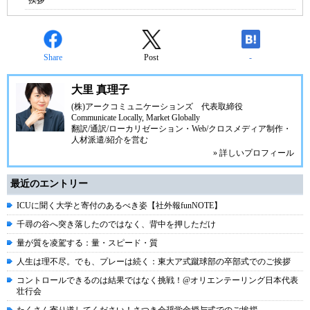
挨拶
Share
Post
-
大里 真理子
(株)アークコミュニケーションズ
代表取締役
Communicate Locally, Market Globally
翻訳/通訳/ローカリゼーション・Web/クロスメディア制作・
人材派遣/紹介を営む
» 詳しいプロフィール
最近のエントリー
ICUに聞く大学と寄付のあるべき姿【社外報funNOTE】
千尋の谷へ突き落したのではなく、背中を押しただけ
量が質を凌駕する：量・スピード・質
人生は理不尽。でも、プレーは続く：東大ア式蹴球部の卒部式でのご挨拶
コントロールできるのは結果ではなく挑戦！@オリエンテーリング日本代表
壮行会