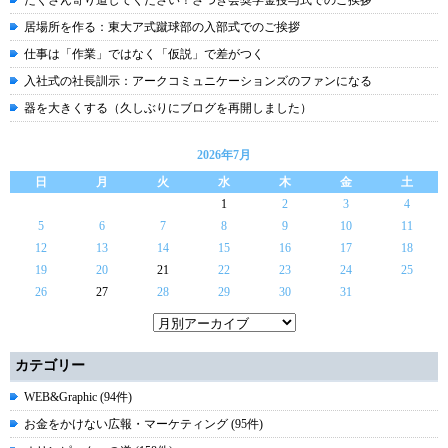
たくさん寄り道してください！さつき会奨学金授与式でのご挨拶
居場所を作る：東大ア式蹴球部の入部式でのご挨拶
仕事は「作業」ではなく「仮説」で差がつく
入社式の社長訓示：アークコミュニケーションズのファンになる
器を大きくする（久しぶりにブログを再開しました）
2026年7月
日
月
火
水
木
金
土
1
2
3
4
5
6
7
8
9
10
11
12
13
14
15
16
17
18
19
20
21
22
23
24
25
26
27
28
29
30
31
カテゴリー
WEB&Graphic (94件)
お金をかけない広報・マーケティング (95件)