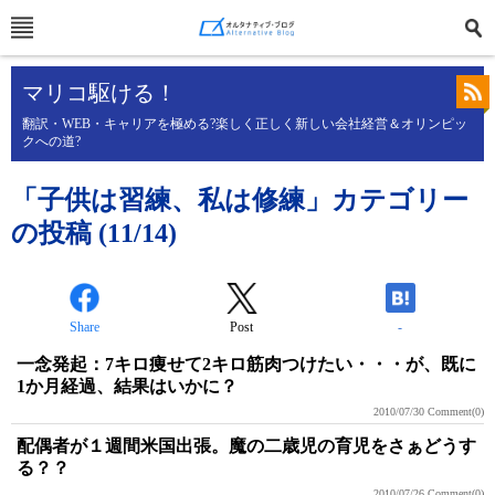
マリコ駆ける！
翻訳・WEB・キャリアを極める?楽しく正しく新しい会社経営＆オリンピッ
クへの道?
「子供は習練、私は修練」カテゴリー
の投稿 (11/14)
Share
Post
-
一念発起：7キロ痩せて2キロ筋肉つけたい・・・が、既に
1か月経過、結果はいかに？
2010/07/30
Comment(0)
配偶者が１週間米国出張。魔の二歳児の育児をさぁどうす
る？？
2010/07/26
Comment(0)