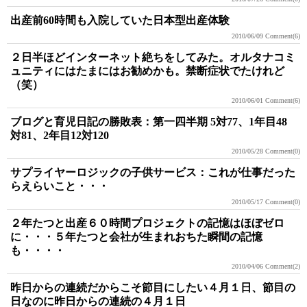
出産前60時間も入院していた日本型出産体験
2010/06/09
Comment(6)
２日半ほどインターネット絶ちをしてみた。オルタナコミ
ュニティにはたまにはお勧めかも。禁断症状でたけれど
（笑）
2010/06/01
Comment(6)
ブログと育児日記の勝敗表：第一四半期 5対77、1年目48
対81、2年目12対120
2010/05/28
Comment(0)
サプライヤーロジックの子供サービス：これが仕事だった
らえらいこと・・・
2010/05/17
Comment(0)
２年たつと出産６０時間プロジェクトの記憶はほぼゼロ
に・・・５年たつと会社が生まれおちた瞬間の記憶
も・・・・
2010/04/06
Comment(2)
昨日からの連続だからこそ節目にしたい４月１日、節目の
日なのに昨日からの連続の４月１日