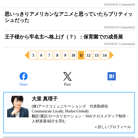
2010/04/02
Comment(0)
思いっきりアメリカンなアニメと思っていたらブリティッ
シュだった
2010/03/16
Comment(2)
王子様から牢名主へ格上げ（？）：保育園での成長展
2010/03/07
Comment(0)
5
6
7
8
9
10
11
12
13
14
Share
Post
-
大里 真理子
(株)アークコミュニケーションズ
代表取締役
Communicate Locally, Market Globally
翻訳/通訳/ローカリゼーション・Web/クロスメディア制作・
人材派遣/紹介を営む
» 詳しいプロフィール