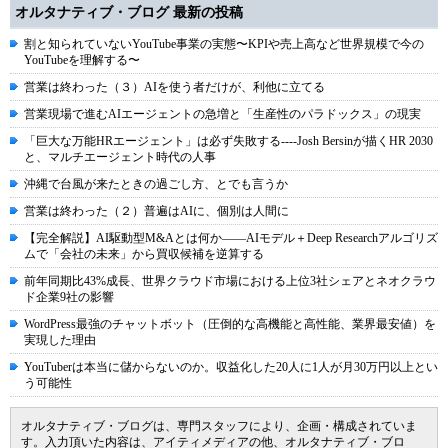
オルタナティブ・ブログ 最新の投稿
割と知られていないYouTube事業の実態〜KPIや売上高など世界規模で今の
YouTubeを理解する〜
営業は終わった（３）AIを使う者だけが、利他に立てる
営業現場で進むAIエージェントの急増と「生産性のパラドックス」の現実
「巨大な万能HRエージェント」は必ず失敗する----Josh Bersinが描くHR 2030
と、マルチエージェント時代の人事
沖縄で台風が来たときの過ごし方、とでも言うか
営業は終わった（２）普遍はAIに、個別は人間に
【完全解説】AI駆動型M&Aとは何か――AIモデル＋Deep Researchアルゴリズ
ムで「会社の未来」から買収候補を逆算する
前年同期比43%成長、世界クラウド市場における上位3社シェアとネオクラウ
ド企業9社の影響
WordPress最強のチャットボット（圧倒的な高機能と高性能、業界最安値）を
実現した理由
YouTuberは本当に儲からないのか。収益化した20人に1人が月30万円以上とい
う可能性
オルタナティブ・ブログは、専門スタッフにより、企画・構成されていま
す。入力頂いた内容は、アイティメディアの他、オルタナティブ・ブロ