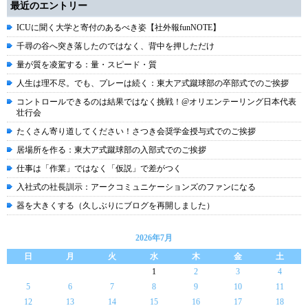
最近のエントリー
ICUに聞く大学と寄付のあるべき姿【社外報funNOTE】
千尋の谷へ突き落したのではなく、背中を押しただけ
量が質を凌駕する：量・スピード・質
人生は理不尽。でも、プレーは続く：東大ア式蹴球部の卒部式でのご挨拶
コントロールできるのは結果ではなく挑戦！@オリエンテーリング日本代表
壮行会
たくさん寄り道してください！さつき会奨学金授与式でのご挨拶
居場所を作る：東大ア式蹴球部の入部式でのご挨拶
仕事は「作業」ではなく「仮説」で差がつく
入社式の社長訓示：アークコミュニケーションズのファンになる
器を大きくする（久しぶりにブログを再開しました）
2026年7月
日
月
火
水
木
金
土
1
2
3
4
5
6
7
8
9
10
11
12
13
14
15
16
17
18