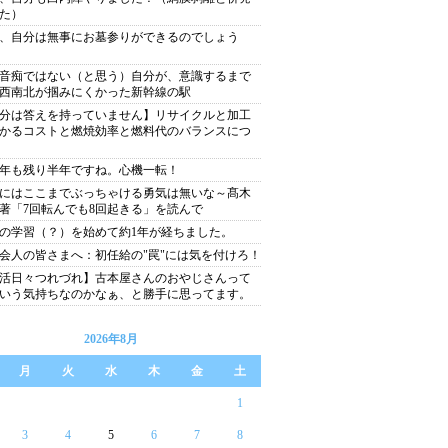
た）
、自分は無事にお墓参りができるのでしょう
音痴ではない（と思う）自分が、意識するまで
西南北が掴みにくかった新幹線の駅
分は答えを持っていません】リサイクルと加工
かるコストと燃焼効率と燃料代のバランスにつ
26年も残り半年ですね。心機一転！
にはここまでぶっちゃける勇気は無いな～髙木
著「7回転んでも8回起きる」を読んで
の学習（？）を始めて約1年が経ちました。
会人の皆さまへ：初任給の"罠"には気を付けろ！
活日々つれづれ】古本屋さんのおやじさんって
いう気持ちなのかなぁ、と勝手に思ってます。
2026年8月
月
火
水
木
金
土
1
3
4
5
6
7
8