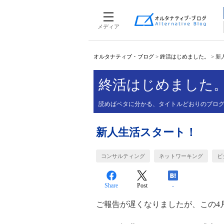
メディア
オルタナティブ・ブログ
>
終活はじめました。
>
新
終活はじめました
読めばベタに分かる、タイトルどおりのブロ
新人生活スタート！
コンサルティング
ネットワーキング
ビ
Share
Post
-
ご報告が遅くなりましたが、この4