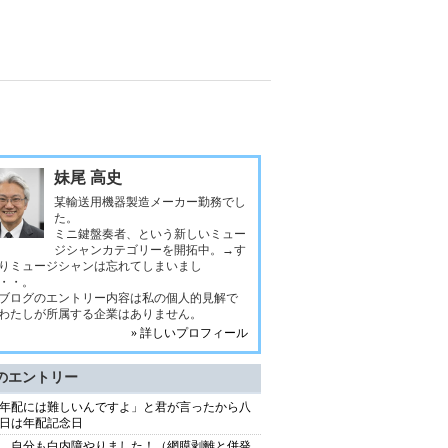
妹尾 高史
某輸送用機器製造メーカー勤務でし
た。
ミニ鍵盤奏者、という新しいミュー
ジシャンカテゴリーを開拓中。→す
りミュージシャンは忘れてしまいまし
・・。
ブログのエントリー内容は私の個人的見解で
わたしが所属する企業はありません。
» 詳しいプロフィール
のエントリー
年配には難しいんですよ」と君が言ったから八
日は年配記念日
、自分も白内障やりました！（網膜剥離と併発