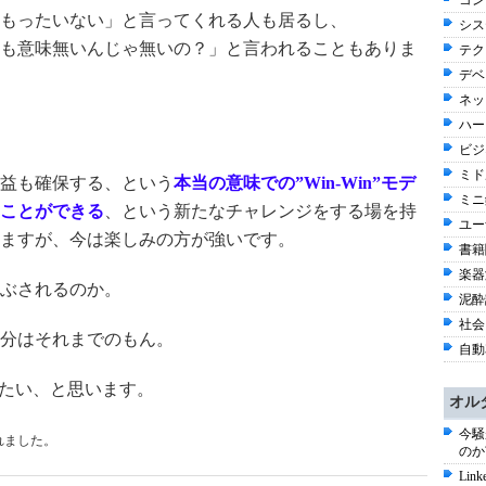
コン
もったいない」と言ってくれる人も居るし、
シス
も意味無いんじゃ無いの？」と言われることもありま
テク
デベ
ネッ
ハー
ビジネ
ミド
益も確保する、という
本当の意味での”Win-Win”モデ
ミニ
ことができる
、という新たなチャレンジをする場を持
ユー
ますが、今は楽しみの方が強いです。
書籍関
楽器
ぶされるのか。
泥酔話
社会 
分はそれまでのもん。
自動
きたい、と思います。
オル
今騒
れました。
のか
Li