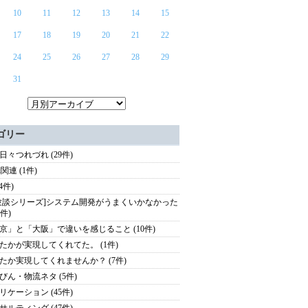
10
11
12
13
14
15
17
18
19
20
21
22
24
25
26
27
28
29
31
ゴリー
日々つれづれ (29件)
el関連 (1件)
(4件)
験談シリーズ]システム開発がうまくいかなかった
3件)
京」と「大阪」で違いを感じること (10件)
たかが実現してくれてた。 (1件)
たか実現してくれませんか？ (7件)
びん・物流ネタ (5件)
リケーション (45件)