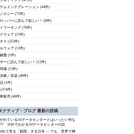
サルティング (47件)
テムインテグレーション (44件)
ノロジー (75件)
ロッパーに読んで欲しい！ (8件)
トワーキング (70件)
ドウェア (15件)
ス (325件)
ルウェア (13件)
鍵盤 (1件)
ザーに読んで欲しい！ (12件)
連 (13件)
演奏／音楽 (49件)
 (1件)
(374件)
車販売 (46件)
タナティブ・ブログ 最新の投稿
がれているAIデータセンターとはいったい何な
?!! 10分でわかるAIデータセンターの話
nkedInで見る「鎖国」する日本 ― でも、世界で輝