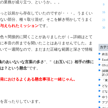
の業務が成り立つ、というか。。。
9
16
っと以前から存在していたのですが・・・。うまくい
ない部分、種々取り混ぜ。そこを解き明かしてうまく
23
与えられたミッション
です。
30
色々間接的に聞くことがありましたが（→詳細はとて
に本音の所までを聞いたことはありませんでした。ま
カテ
いて一週間なので、まだまだ正確な範囲と深さで情報
終活
Exc
義のあいないな言葉の多さ
”、”
（お互いに）相手の懐に
OS 
は？という懸念
”です。
[経
訳 (
発におけるよくある懸念事項と一緒じゃん。
「東
どな
どな
ゆう
を言ったりしています。
アプ