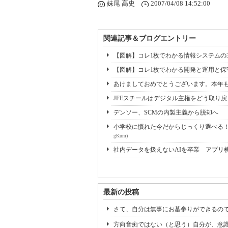
妹尾 高史
2007/04/08 14:52:00
関連記事＆ブログエントリー
【図解】コレ1枚でわかる情報システムの
【図解】コレ1枚でわかる開発と運用と
あけましておめでとうございます。本年も
JFEスチールはデジタル主権をどう取り戻
デンソー、SCMの内製主義から脱却へ 「
小学校に慣れた今だからじっくり選べる！ 
gKum)
社内データを扱えないAIを卒業 アプリ
最新の投稿
さて、自分は無事にお墓参りができるの
方向音痴ではない（と思う）自分が、意