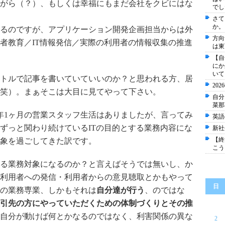
がら（？）、もしくは幸福にもまだ会社をクビにはな
でし
さて
か。
るのですが、アプリケーション開発企画担当からは外
方向
者教育／IT情報発信／実際の利用者の情報収集の推進
は東
【自
にか
いて
トルで記事を書いていていいのか？と思われる方、居
20
笑）。まぁそこは大目に見てやって下さい。
自分
菜那
3年1ヶ月の営業スタッフ生活はありましたが、言ってみ
英語
ずっと関わり続けているITの目的とする業務内容にな
新社
【終
象を過ごしてきた訳です。
こう
る業務対象になるのか？と言えばそうでは無いし、か
利用者への発信・利用者からの意見聴取とかもやって
日
の業務専業、しかもそれは
自分達が行う
、のではな
引先の方にやっていただくための体制づくりとその推
自分が動けば何とかなるのではなく、利害関係の異な
2