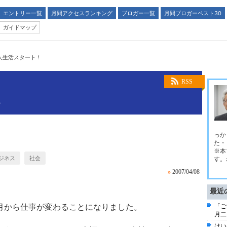
エントリー一覧
月間アクセスランキング
ブロガー一覧
月間ブロガーベスト30
ガイドマップ
人生活スタート！
。
RSS
グ
っか
た・
※本
ジネス
社会
す。
»
2007/04/08
最近
月から仕事が変わることになりました。
「ご
月二
はい