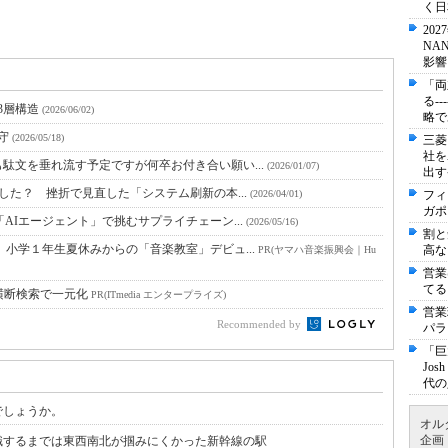
く日
20
NA
影響
「両
る-
3層構造
(2026/06/02)
略で
保守
(2026/05/18)
三菱
社を
駄文を垂れ流す予定ですが何卒お付き合い願い...
(2026/01/07)
出す
した？ 挫折で見直した「システム刷新の本...
(2026/04/01)
フィ
ガポ
AIエージェント」で挑むサプライチェーン...
(2026/05/16)
割と
小学１年生夏休みからの「音楽教室」デビュ...
高な
PR(ヤマハ音楽振興会｜Hu
営業
てる
横断検索で一元化
PR(ITmedia エンタープライズ)
営業
Recommended by
パラ
「巨
Jo
代の
でしょうか。
オル
企画
識するまでは東西南北が掴みにくかった新幹線の駅