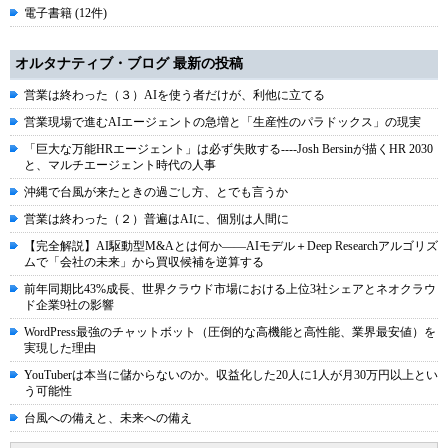
電子書籍 (12件)
オルタナティブ・ブログ 最新の投稿
営業は終わった（３）AIを使う者だけが、利他に立てる
営業現場で進むAIエージェントの急増と「生産性のパラドックス」の現実
「巨大な万能HRエージェント」は必ず失敗する----Josh Bersinが描くHR 2030
と、マルチエージェント時代の人事
沖縄で台風が来たときの過ごし方、とでも言うか
営業は終わった（２）普遍はAIに、個別は人間に
【完全解説】AI駆動型M&Aとは何か――AIモデル＋Deep Researchアルゴリズ
ムで「会社の未来」から買収候補を逆算する
前年同期比43%成長、世界クラウド市場における上位3社シェアとネオクラウ
ド企業9社の影響
WordPress最強のチャットボット（圧倒的な高機能と高性能、業界最安値）を
実現した理由
YouTuberは本当に儲からないのか。収益化した20人に1人が月30万円以上とい
う可能性
台風への備えと、未来への備え