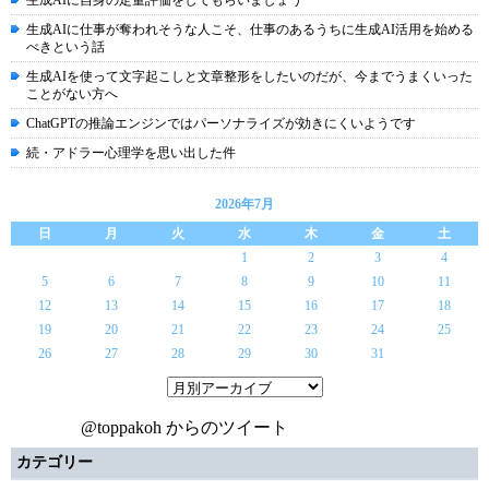
生成AIに自身の定量評価をしてもらいましょう
生成AIに仕事が奪われそうな人こそ、仕事のあるうちに生成AI活用を始める
べきという話
生成AIを使って文字起こしと文章整形をしたいのだが、今までうまくいった
ことがない方へ
ChatGPTの推論エンジンではパーソナライズが効きにくいようです
続・アドラー心理学を思い出した件
2026年7月
日
月
火
水
木
金
土
1
2
3
4
5
6
7
8
9
10
11
12
13
14
15
16
17
18
19
20
21
22
23
24
25
26
27
28
29
30
31
@toppakoh からのツイート
カテゴリー