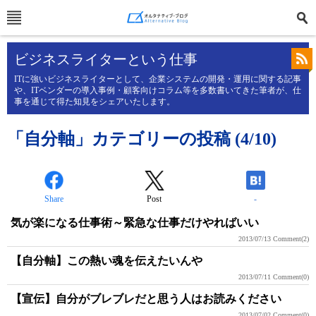
ビジネスライターという仕事
ITに強いビジネスライターとして、企業システムの開発・運用に関する記事
や、ITベンダーの導入事例・顧客向けコラム等を多数書いてきた筆者が、仕
事を通じて得た知見をシェアいたします。
「自分軸」カテゴリーの投稿 (4/10)
Share
Post
-
気が楽になる仕事術～緊急な仕事だけやればいい
2013/07/13
Comment(2)
【自分軸】この熱い魂を伝えたいんや
2013/07/11
Comment(0)
【宣伝】自分がブレブレだと思う人はお読みください
2013/07/02
Comment(0)