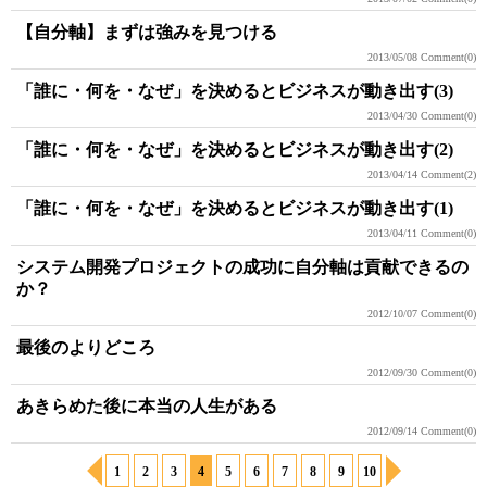
【自分軸】まずは強みを見つける
2013/05/08
Comment(0)
「誰に・何を・なぜ」を決めるとビジネスが動き出す(3)
2013/04/30
Comment(0)
「誰に・何を・なぜ」を決めるとビジネスが動き出す(2)
2013/04/14
Comment(2)
「誰に・何を・なぜ」を決めるとビジネスが動き出す(1)
2013/04/11
Comment(0)
システム開発プロジェクトの成功に自分軸は貢献できるの
か？
2012/10/07
Comment(0)
最後のよりどころ
2012/09/30
Comment(0)
あきらめた後に本当の人生がある
2012/09/14
Comment(0)
1
2
3
4
5
6
7
8
9
10