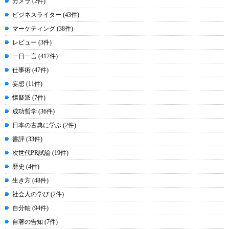
カメラ (2件)
ビジネスライター (43件)
マーケティング (38件)
レビュー (3件)
一日一言 (417件)
仕事術 (47件)
妄想 (11件)
懐疑派 (7件)
成功哲学 (36件)
日本の古典に学ぶ (2件)
書評 (33件)
次世代PR試論 (19件)
歴史 (4件)
生き方 (48件)
社会人の学び (2件)
自分軸 (94件)
自著の告知 (7件)