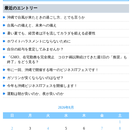
最近のエントリー
沖縄で台風が来たときの過ごし方、とでも言うか
台風への備えと、未来への備え
暑い夏でも、経営者は汗を流してカラダを鍛える必要性
ホワイトハラスメントにならないために
自分の給与を査定してみませんか？
「GMO、在宅勤務を完全廃止 コロナ禍以降続けてきた週1日の「推奨」も
終了」をどう見る？
年に一回、沖縄で開催する唯一のビジネスITフェスです！
ガソリンが安くならないのはなぜ？
今年も沖縄ビジネスITフェスを開催します！
運動は朝が良いのか、夜が良いのか
2026年8月
日
月
火
水
木
金
土
1
2
3
4
5
6
7
8