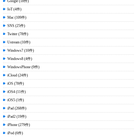
Google (18件)
IoT (4件)
Mac (109件)
SNS (25件)
Twitter (78件)
Ustream (10件)
Windows7 (10件)
Windows8 (4件)
WindowsPhone (9件)
iCloud (24件)
iOS (78件)
iOS4 (11件)
iOS5 (1件)
iPad (268件)
iPad2 (19件)
iPhone (279件)
iPod (6件)