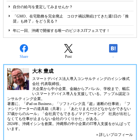
自分の給与を査定してみませんか？
「GMO、在宅勤務を完全廃止 コロナ禍以降続けてきた週1日の「推
奨」も終了」をどう見る？
年に一回、沖縄で開催する唯一のビジネスITフェスです！
Share
Post
-
大木 豊成
スマートデバイス法人導入コンサルティングの
イシン株式
会社
代表取締役。
大企業から中小企業、金融からアパレル、学校まで、幅広
いスマートデバイス導入を支援している。アップル認定コ
ンサルティング企業。
著書に、「iPad on Business」「ソフトバンク流『超』速断の仕事術」「フ
ァシリテーターの道具箱（共著）」「あたりまえだけどなかなかできない
37歳からのルール」「会社員でもできるノマドワーキング 社員が出社し
なくても仕事が止まらない会社のつくりかた」がある。
2024年、
沖縄イシン
を創業。沖縄県の中小企業のIT導入支援をがんばって
います。
» 詳しいプロフィール