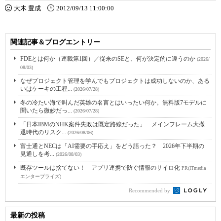
大木 豊成
2012/09/13 11:00:00
関連記事＆ブログエントリー
FDEとは何か（連載第1回）／従来のSEと、何が決定的に違うのか
(2026/
08/03)
なぜプロジェクト管理を学んでもプロジェクトは成功しないのか、ある
いはケーキの工程...
(2026/07/28)
冬の冷たい海で叫んだ英雄の名言とはいったい何か。無料版7モデルに
聞いたら微妙だっ...
(2026/07/28)
「日本IBMのNHK案件失敗は既定路線だった」 メインフレーム大撤
退時代のリスク...
(2026/08/06)
富士通とNECは「AI需要の手応え」をどう語った？ 2026年下半期の
見通しを考...
(2026/08/03)
既存ツールは捨てない！ アプリ連携で防ぐ情報のサイロ化
PR(ITmedia
エンタープライズ)
Recommended by
最新の投稿