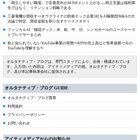
「両立しやすい職場」で定着意向が44.9ポイント上がる----両立支援は福利厚
生ではなく、リテンション戦略である
三菱電機が買収すべきウクライナの防衛テック企業3社をAI駆動型M&Aの方
法論で特定、買収金額を割り出すケーススタディ
フィジカルAI「物流テック」米、欧、中、日、シンガポールのユースケース
とプレイヤーまとめ
割と知られていないYouTube事業の実態〜KPIや売上高など世界規模で今の
YouTubeを理解する〜
オルタナティブ・ブログは、専門スタッフにより、企画・構成されていま
す。入力頂いた内容は、アイティメディアの他、オルタナティブ・ブロ
グ、及び本記事執筆会社に提供されます。
オルタナティブ・ブログ GUIDE
オルタナティブ・ブログ憲章
利用規約
プライバシーポリシー
お問い合わせ
アイティメディアからのお知らせ