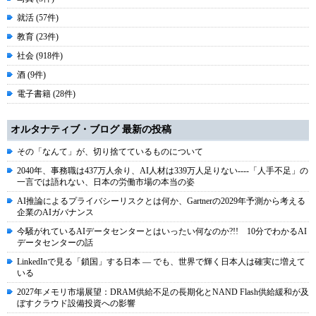
就活 (57件)
教育 (23件)
社会 (918件)
酒 (9件)
電子書籍 (28件)
オルタナティブ・ブログ 最新の投稿
その「なんて」が、切り捨てているものについて
2040年、事務職は437万人余り、AI人材は339万人足りない----「人手不足」の
一言では語れない、日本の労働市場の本当の姿
AI推論によるプライバシーリスクとは何か、Gartnerの2029年予測から考える
企業のAIガバナンス
今騒がれているAIデータセンターとはいったい何なのか?!! 10分でわかるAI
データセンターの話
LinkedInで見る「鎖国」する日本 ― でも、世界で輝く日本人は確実に増えて
いる
2027年メモリ市場展望：DRAM供給不足の長期化とNAND Flash供給緩和が及
ぼすクラウド設備投資への影響