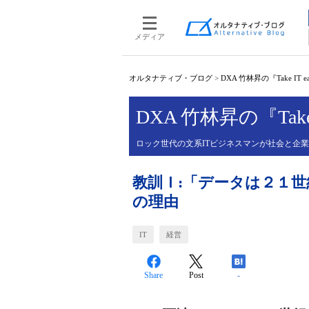
メディア
オルタナティブ・ブログ
>
DXA 竹林昇の『Take IT e
DXA 竹林昇の『Take 
ロック世代の文系ITビジネスマンが社会と企
教訓Ｉ:「データは２１
の理由
IT
経営
Share
Post
-