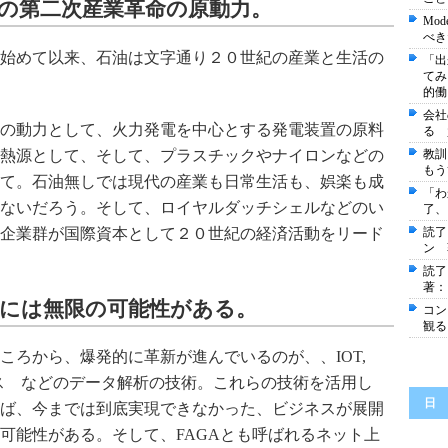
の第二次産業革命の原動力。
Mo
べき
始めて以来、石油は文字通り２０世紀の産業と生活の
「出
てみ
的働
会社
の動力として、火力発電を中心とする発電装置の原料
る 
熱源として、そして、プラスチックやナイロンなどの
教訓
もう
て。石油無しでは現代の産業も日常生活も、娯楽も成
「わ
ないだろう。そして、ロイヤルダッチシェルなどのい
了、
企業群が国際資本として２０世紀の経済活動をリード
読了
ン 
読了
著：
用には無限の可能性がある。
コン
観る
ころから、爆発的に革新が進んでいるのが、、IOT,
ンス などのデータ解析の技術。これらの技術を活用し
日
ば、今までは到底実現できなかった、ビジネスが展開
可能性がある。そして、FAGAとも呼ばれるネット上