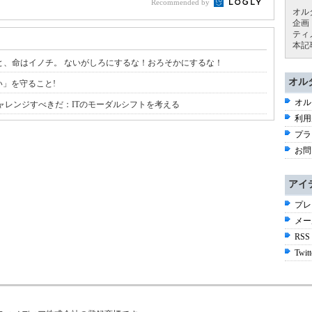
Recommended by
オル
企画
ティ
本記
なに色だろうと、命はイノチ。 ないがしろにするな！おろそかにするな！
オル
間合い」を守ること!
オル
にチャレンジすべきだ：ITのモーダルシフトを考える
利用
プラ
お問
アイ
プレ
メー
RSS
Twitt