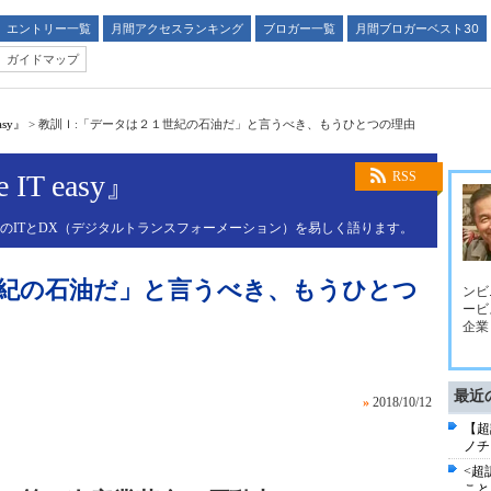
エントリー一覧
月間アクセスランキング
ブロガー一覧
月間ブロガーベスト30
ガイドマップ
asy』
>
教訓Ｉ:「データは２１世紀の石油だ」と言うべき、もうひとつの理由
IT easy』
RSS
業のITとDX（デジタルトランスフォーメーション）を易しく語ります。
世紀の石油だ」と言うべき、もうひとつ
ンビ
ービ
企業
最近
»
2018/10/12
【超訳
ノチ
<超訳
こと