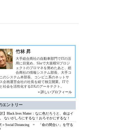
竹林 昇
大手総合商社の自動車部門でITの活
用に目覚め、SIerで大規模SIプロジ
ェクトのプロマネを努めたあと、総
合商社の情報システム部長、大手コ
ニのシステム本部長、コンビニ系のネットサ
ス企画運営会社の社長を経て独立開業。ITで
と社会を活性化するDXのアーキテクト。
» 詳しいプロフィール
のエントリー
】Black lives Matter：なに色だろうと、命はイ
。 ないがしろにするな！おろそかにするな！
＞Social Distancing = 「命の間合い」を守る
!