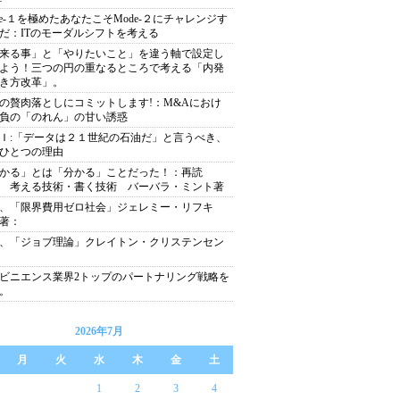
de-１を極めたあなたこそMode-２にチャレンジす
だ：ITのモーダルシフトを考える
来る事」と「やりたいこと」を違う軸で設定し
よう！三つの円の重なるところで考える「内発
き方改革」。
の贅肉落としにコミットします!：M&Aにおけ
負の「のれん」の甘い誘惑
Ｉ:「データは２１世紀の石油だ」と言うべき、
ひとつの理由
かる」とは「分かる」ことだった！：再読
 考える技術・書く技術 バーバラ・ミント著
、「限界費用ゼロ社会」ジェレミー・リフキ
著：
、「ジョブ理論」クレイトン・クリステンセン
ビニエンス業界2トップのパートナリング戦略を
。
2026年7月
月
火
水
木
金
土
1
2
3
4