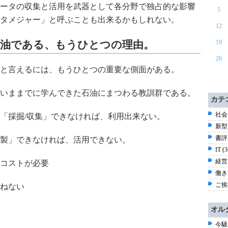
ータの収集と活用を武器として各分野で独占的な影響
5
タメジャー」と呼ぶことも出来るかもしれない。
12
19
石油である、もうひとつの理由。
26
と言えるには、もうひとつの重要な側面がある。
いままでに学んできた石油にまつわる教訓群である。
カテ
社会 
「採掘/収集」できなければ、利用出来ない。
新型
書評 
製」できなければ、活用できない。
IT (
経営 
コストが必要
働き方
ご挨拶
ねない
オル
今騒