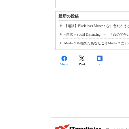
最新の投稿
【超訳】Black lives Matter：
<超訳＞Social Distancing = 「命の
Mode-１を極めたあなたこそMode-２
Share
Post
-