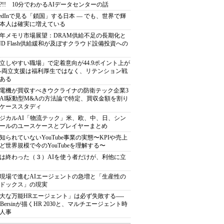
?!! 10分でわかるAIデータセンターの話
nkedInで見る「鎖国」する日本 ― でも、世界で輝
本人は確実に増えている
27年メモリ市場展望：DRAM供給不足の長期化と
ND Flash供給緩和が及ぼすクラウド設備投資への
立しやすい職場」で定着意向が44.9ポイント上が
---両立支援は福利厚生ではなく、リテンション戦
ある
電機が買収すべきウクライナの防衛テック企業3
AI駆動型M&Aの方法論で特定、買収金額を割り
ケーススタディ
ジカルAI「物流テック」米、欧、中、日、シン
ールのユースケースとプレイヤーまとめ
知られていないYouTube事業の実態〜KPIや売上
ど世界規模で今のYouTubeを理解する〜
は終わった（３）AIを使う者だけが、利他に立
現場で進むAIエージェントの急増と「生産性の
ドックス」の現実
大な万能HRエージェント」は必ず失敗する----
sh Bersinが描くHR 2030と、マルチエージェント時
人事