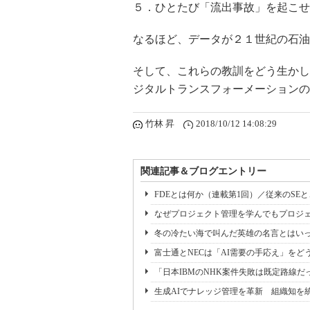
５．ひとたび「流出事故」を起こせ
なるほど、データが２１世紀の石油
そして、これらの教訓をどう生かし
ジタルトランスフォーメーションの
竹林 昇
2018/10/12 14:08:29
関連記事＆ブログエントリー
FDEとは何か（連載第1回）／従来のSE
なぜプロジェクト管理を学んでもプロジェ
冬の冷たい海で叫んだ英雄の名言とはいっ
富士通とNECは「AI需要の手応え」をどう
「日本IBMのNHK案件失敗は既定路線だ
生成AIでナレッジ管理を革新 組織知を