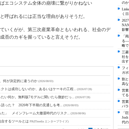
ばエコシステム全体の崩壊に繋がりかねない
のか
Li
く日
と呼ばれるには正当な理由がありそうだ。
20
NA
ていくがが、第三次産業革命ともいわれる、社会のデ
影響
「両
成否のカギを握っていると言えそうだ。
る-
略で
三菱
社を
出す
フィ
ガポ
割と
と、何が決定的に違うのか
(2026/08/03)
高な
クトは成功しないのか、あるいはケーキの工程...
(2026/07/28)
営業
てる
たい何か。無料版7モデルに聞いたら微妙だっ...
(2026/07/28)
営業
語った？ 2026年下半期の見通しを考...
(2026/08/03)
パラ
「巨
った」 メインフレーム大撤退時代のリスク...
(2026/08/06)
Jo
統合するツールとは
PR(ITmedia エンタープライズ)
代の