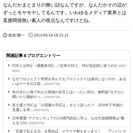
なんだかまとまりの無い話なんですが、なんだかその辺が
ずっとモヤモヤしてるんです。いわゆるメディア業界とは
直接関係無い素人の視点なんですけどね。
岩永 慎一
2011/05/18 18:53:21
関連記事＆ブログエントリー
FDEとは何か（連載第1回）／従来のSEと、何が決定的に違うのか
(2026/
08/03)
なぜプロジェクト管理を学んでもプロジェクトは成功しないのか、ある
いはケーキの工程...
(2026/07/28)
冬の冷たい海で叫んだ英雄の名言とはいったい何か。無料版7モデルに
聞いたら微妙だっ...
(2026/07/28)
富士通とNECは「AI需要の手応え」をどう語った？ 2026年下半期の
見通しを考...
(2026/08/03)
日本通運×アクセンチュアの124億円訴訟に学ぶ、なぜ大規模開発は“燃
える”のか
(2026/07/29)
「言葉で伝える力」を育めば、イヤイヤ期もすっきり！ 「アンパンマ