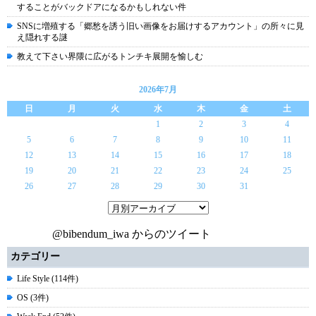
することがバックドアになるかもしれない件
SNSに増殖する「郷愁を誘う旧い画像をお届けするアカウント」の所々に見
え隠れする謎
教えて下さい界隈に広がるトンチキ展開を愉しむ
2026年7月
日
月
火
水
木
金
土
1
2
3
4
5
6
7
8
9
10
11
12
13
14
15
16
17
18
19
20
21
22
23
24
25
26
27
28
29
30
31
@bibendum_iwa からのツイート
カテゴリー
Life Style (114件)
OS (3件)