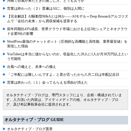
沖縄で台風が来たときの過ごし方、とでも言うか
営業は終わった（２）普遍はAIに、個別は人間に
【完全解説】AI駆動型M&Aとは何か――AIモデル＋Deep Researchアルゴリズ
ムで「会社の未来」から買収候補を逆算する
前年同期比43%成長、世界クラウド市場における上位3社シェアとネオクラウ
ド企業9社の影響
WordPress最強のチャットボット（圧倒的な高機能と高性能、業界最安値）を
実現した理由
YouTuberは本当に儲からないのか。収益化した20人に1人が月30万円以上とい
う可能性
台風への備えと、未来への備え
「ご年配には難しいんですよ」と君が言ったから八月二日は年配記念日
営業は終わった（１）会ってもらえる理由が消えた
オルタナティブ・ブログは、専門スタッフにより、企画・構成されていま
す。入力頂いた内容は、アイティメディアの他、オルタナティブ・ブロ
グ、及び本記事執筆会社に提供されます。
オルタナティブ・ブログ GUIDE
オルタナティブ・ブログ憲章