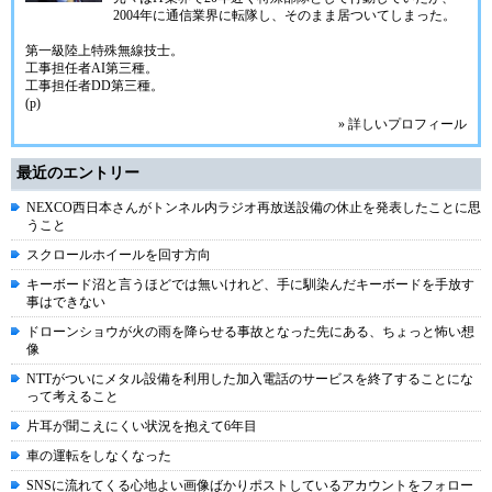
2004年に通信業界に転隊し、そのまま居ついてしまった。
第一級陸上特殊無線技士。
工事担任者AI第三種。
工事担任者DD第三種。
(p)
» 詳しいプロフィール
最近のエントリー
NEXCO西日本さんがトンネル内ラジオ再放送設備の休止を発表したことに思
うこと
スクロールホイールを回す方向
キーボード沼と言うほどでは無いけれど、手に馴染んだキーボードを手放す
事はできない
ドローンショウが火の雨を降らせる事故となった先にある、ちょっと怖い想
像
NTTがついにメタル設備を利用した加入電話のサービスを終了することにな
って考えること
片耳が聞こえにくい状況を抱えて6年目
車の運転をしなくなった
SNSに流れてくる心地よい画像ばかりポストしているアカウントをフォロー