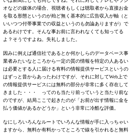
いは新聞にしても同じですね。それに対してテレビやラジ
オなどの媒体の場合、視聴者もしくは聴取者から直接お金
を取る形態というのが殆ど無く基本的に広告収入が軸（と
いいつつ付帯事業での収益というのも勿論ありますが）で
あるわけです。そんな事お前に言われなくても知ってる
よ？そうですよね。失礼しました。
因みに例えば通信社であるとか何かしらのデータベース事
業者みたいなところから一定の質の情報を特定の人あるい
は必要とする人に届ける有料の情報提供サービスというの
はずっと昔からあったわけですが、それに対してWeb上で
の情報提供サービスには無料の部分が非常に多く存在して
きました・・・ ってのも当たり前っていうと当たり前な
のですが、結局ここで起きたのが「お前が出す情報に金を
払う価値があるかどうか」という非常に冷酷な評価。
なにしろいろんなルートでいろんな情報が手に入っちゃい
ますから、無料か有料かってところで線を引かれると無料