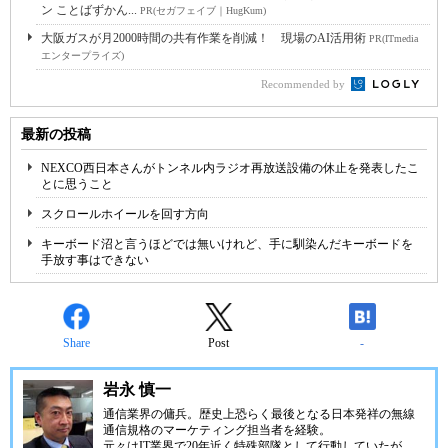
ン ことばずかん...
PR(セガフェイブ｜HugKum)
大阪ガスが月2000時間の共有作業を削減！ 現場のAI活用術
PR(ITmedia
エンタープライズ)
Recommended by
最新の投稿
NEXCO西日本さんがトンネル内ラジオ再放送設備の休止を発表したこ
とに思うこと
スクロールホイールを回す方向
キーボード沼と言うほどでは無いけれど、手に馴染んだキーボードを
手放す事はできない
Share
Post
-
岩永 慎一
通信業界の傭兵。歴史上恐らく最後となる日本発祥の無線
通信規格のマーケティング担当者を経験。
元々はIT業界で20年近く特殊部隊として行動していたが、