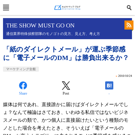
THE SHOW MUST GO ON
通信業界特殊偵察部隊のモノゴトの見方、見え方、考え方
「紙のダイレクトメール」が運ぶ季節感
に「電子メールのDM」は勝負出来るか？
マーケティング全般
»
2010/10/24
Share
Post
-
媒体は何であれ、直接誰かに届けばダイレクトメールでし
ょ？なんて極論はさておき、いわゆる私信ではないビジネ
スメールの類で、かつ個人に直接届けたいという種類のモ
ノとした場合を考えたとき、そういえば「電子メールの