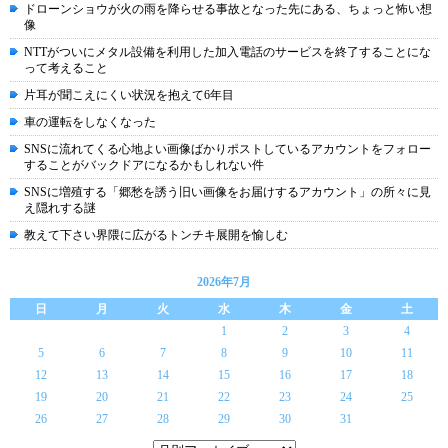
ドローンショウが火の雨を降らせる事故となった先にある、ちょっと怖い想
像
NTTがついにメタル設備を利用した加入電話のサービスを終了することにな
って考えること
片耳が聞こえにくい状況を抱えて6年目
車の運転をしなくなった
SNSに流れてくる心地よい画像ばかりポストしているアカウントをフォロー
することがバックドアになるかもしれない件
SNSに増殖する「郷愁を誘う旧い画像をお届けするアカウント」の所々に見
え隠れする謎
教えて下さい界隈に広がるトンチキ展開を愉しむ
2026年7月
日
月
火
水
木
金
土
1
2
3
4
5
6
7
8
9
10
11
12
13
14
15
16
17
18
19
20
21
22
23
24
25
26
27
28
29
30
31