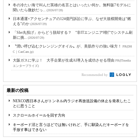
冬の冷たい海で叫んだ英雄の名言とはいったい何か。無料版7モデルに
聞いたら微妙だっ...
(2026/07/28)
日本通運×アクセンチュアの124億円訴訟に学ぶ、なぜ大規模開発は“燃
える”のか
(2026/07/29)
「SIer丸投げ」からどう脱却する？ “非ITエンジニア9割”でシステム刷
新に挑...
(2026/07/29)
〝潤い呼び込むクレンジングオイル〟が、美肌作りの強い味方！
PR(DH
C｜CanCam.jp)
大阪ガスに学ぶ！ 大手企業が生成AI導入を成功させる理由
PR(ITmedia
エンタープライズ)
Recommended by
最新の投稿
NEXCO西日本さんがトンネル内ラジオ再放送設備の休止を発表したこ
とに思うこと
スクロールホイールを回す方向
キーボード沼と言うほどでは無いけれど、手に馴染んだキーボードを
手放す事はできない