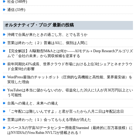
社会 (348件)
通信 (33件)
オルタナティブ・ブログ 最新の投稿
沖縄で台風が来たときの過ごし方、とでも言うか
営業は終わった（２）普遍はAIに、個別は人間に
【完全解説】AI駆動型M&Aとは何か――AIモデル＋Deep Researchアルゴリズ
ムで「会社の未来」から買収候補を逆算する
前年同期比43%成長、世界クラウド市場における上位3社シェアとネオクラウ
ド企業9社の影響
WordPress最強のチャットボット（圧倒的な高機能と高性能、業界最安値）を
実現した理由
YouTuberは本当に儲からないのか。収益化した20人に1人が月30万円以上とい
う可能性
台風への備えと、未来への備え
「ご年配には難しいんですよ」と君が言ったから八月二日は年配記念日
営業は終わった（１）会ってもらえる理由が消えた
スペースXの宇宙AIデータセンター用衛星Starmind（最終的に百万基規模）に
はNVIDIAのVera Rubin NVL72が搭載される！