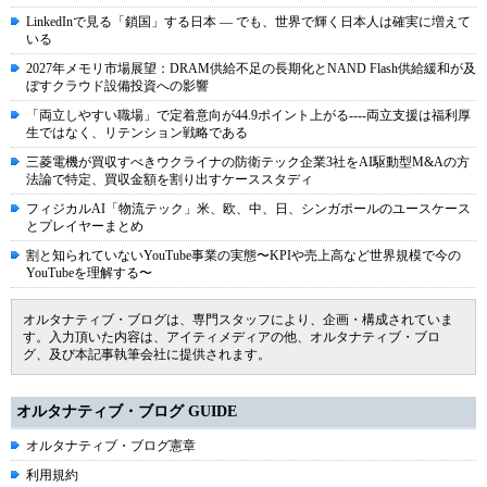
LinkedInで見る「鎖国」する日本 ― でも、世界で輝く日本人は確実に増えて
いる
2027年メモリ市場展望：DRAM供給不足の長期化とNAND Flash供給緩和が及
ぼすクラウド設備投資への影響
「両立しやすい職場」で定着意向が44.9ポイント上がる----両立支援は福利厚
生ではなく、リテンション戦略である
三菱電機が買収すべきウクライナの防衛テック企業3社をAI駆動型M&Aの方
法論で特定、買収金額を割り出すケーススタディ
フィジカルAI「物流テック」米、欧、中、日、シンガポールのユースケース
とプレイヤーまとめ
割と知られていないYouTube事業の実態〜KPIや売上高など世界規模で今の
YouTubeを理解する〜
オルタナティブ・ブログは、専門スタッフにより、企画・構成されていま
す。入力頂いた内容は、アイティメディアの他、オルタナティブ・ブロ
グ、及び本記事執筆会社に提供されます。
オルタナティブ・ブログ GUIDE
オルタナティブ・ブログ憲章
利用規約