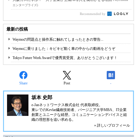
エンタープライズ)
Recommended by
最新の投稿
Waymoの問題点と操作系に触れてしまったときの警告...
Waymoに乗りました：キビキビ動く車の中からの動画をどうぞ
Tokyo Future Work Awardで優秀賞受賞、ありがとうございます！
Share
Post
-
坂本 史郎
e-Janネットワークス株式会社
代表取締役。
東レでのKevlar繊維技術者、
バージニア大学MBA
、IT企業
創業とユニークな経歴。
コミュニケーション
デバイスと組
織の理想形を追い求める。
» 詳しいプロフィール