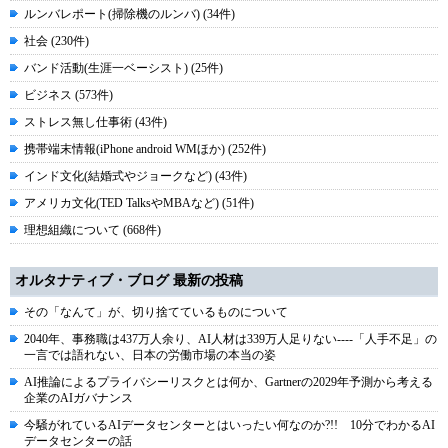
ルンバレポート(掃除機のルンバ) (34件)
社会 (230件)
バンド活動(生涯一ベーシスト) (25件)
ビジネス (573件)
ストレス無し仕事術 (43件)
携帯端末情報(iPhone android WMほか) (252件)
インド文化(結婚式やジョークなど) (43件)
アメリカ文化(TED TalksやMBAなど) (51件)
理想組織について (668件)
オルタナティブ・ブログ 最新の投稿
その「なんて」が、切り捨てているものについて
2040年、事務職は437万人余り、AI人材は339万人足りない----「人手不足」の
一言では語れない、日本の労働市場の本当の姿
AI推論によるプライバシーリスクとは何か、Gartnerの2029年予測から考える
企業のAIガバナンス
今騒がれているAIデータセンターとはいったい何なのか?!! 10分でわかるAI
データセンターの話