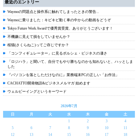
最近のエントリー
Waymoの問題点と操作系に触れてしまったときの警告...
Waymoに乗りました：キビキビ動く車の中からの動画をどうぞ
Tokyo Future Work Awardで優秀賞受賞、ありがとうございます！
不機嫌に見えて損をしていませんか？
桜猫(さくらねこ)ってご存じですか？
「コンフィギュレーター」に見るポルシェ・ビジネスの凄さ
「ロジハラ」と聞いて、自分でもやり勝ちなのかも知れないと、ハッとしま
した
『パソコンを落としただけなのに』業務端末PCの正しい「お作法」
CACHATTO開発物語&ビジネスメルマガ 始めます
ウェルビーイングというキーワード
2026年7月
日
月
火
水
木
金
土
1
2
3
4
5
6
7
8
9
10
11
12
13
14
15
16
17
18