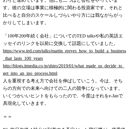
わりと進めています。他にも二つほど会社をやっていま
す。彼の立場は事業に積極的に関わる投資家です。それと
比べると自分のスケールしづらいやり方には我ながらがっ
かりしてしまいます。
「100年200年続く会社」についてのTED talksや私の英語エ
ッセイのリンクを以前に交換して話題にしていました。
https://www.ted.com/talks/martin_reeves_how_to_build_a_business
_that_lasts_100_years
http://blogs.itmedia.co.jp/shiro/2019/01/what_made_us_decide_to_
get_into_an_ipo_process.html
人を重視する考え方で会社を伸ばしていこう。今は、そち
らの方向での未来へ向けての二人の競争になっています。
いくつかいいヒントをもらったので、今度はそれをe-Janで
具現化していきます。
＝＝