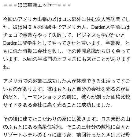
＝＝＝ほぼ毎朝エッセー＝＝＝
今回のアメリカ出張の〆はロス郊外に住む友人宅訪問でし
た。彼はＭＢＡの同級生でアメリカ人。Darden入学前には
チェコで事業をやって失敗して、ビジネスを学びたいと
Dardenに奨学生としてやってきたと言います。卒業後、と
もに似た時期に会社を興し、その仲間意識から良く会って
います。e-Janの半蔵門のオフィスにも来たことがあります
ね。
アメリカでの起業に成功した人が体現できる生活ってすご
いものがあります。彼はもともと自分の会社を売るのが目
的だと、リーマンショックの前に、彼らが創った価格比較
サイトをある会社に高く売ることに成功しました。
その後に建てたこだわりの家には驚きます。ロス東部の山
のふもとにある高級住宅地。そこの三軒分の敷地に点々と
リゾートホテルのように建つ家。前回行ったときはまだ母