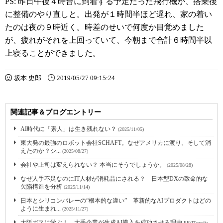
PS: 昨日午後４時台に到着する予定だった飛行機が、搭乗後
に整備のやり直しと。出発が１時間半ほど遅れ、家の着い
たのは夜の９時近く。時差のせいで何度か目覚めました
が、疲れがそれを上回っていて、今朝まで合計６時間半以
上寝ることができました。
坂本 史郎
2019/05/27 09:15:24
関連記事＆ブログエントリー
AI時代に「素人」は生き残れない？
(2025/11/05)
東大発の最強のロボット会社SCHAFT。なぜアメリカに渡り、そして消
えたのか？シ...
(2025/08/27)
会社や上司は変えられない？ 本当にそうでしょうか。
(2025/08/28)
なぜ人手不足なのにIT人材が消耗品にされる？ 日本型DXの致命的な
欠陥構造を分析
(2025/11/14)
日本とシリコンバレーの“根本的な違い” 革新的なAIプロダクトはどの
ように生まれ...
(2025/11/27)
大阪ガスに学ぶ！ 大手企業が生成AI導入を成功させる理由
PR(ITmedia