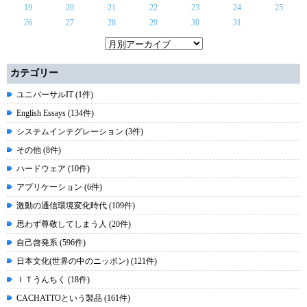
19
20
21
22
23
24
25
26
27
28
29
30
31
カテゴリー
ユニバーサルIT (1件)
English Essays (134件)
システムインテグレーション (3件)
その他 (8件)
ハードウェア (10件)
アプリケーション (6件)
激動の通信環境変化時代 (109件)
思わず尊敬してしまう人 (20件)
自己啓発系 (596件)
日本文化(世界の中のニッポン) (121件)
ＩＴうんちく (18件)
CACHATTOという製品 (161件)