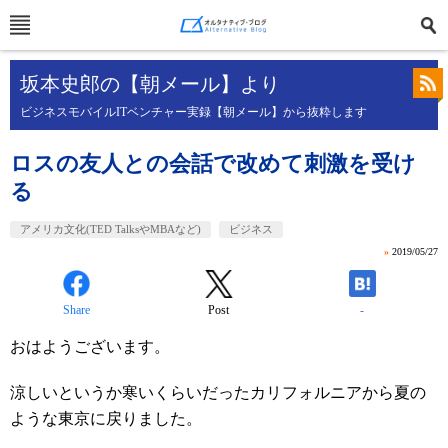
坂本史郎の【朝メール】より
ビジネスモバイルITベンチャー実録【朝メール】から抜粋します
ロスの友人との会話で改めて刺激を受け
る
アメリカ文化(TED TalksやMBAなど)
ビジネス
»
2019/05/27
Share
Post
-
おはようございます。
涼しいというか寒いくらいだったカリフォルニアから夏の
ような東京に戻りました。