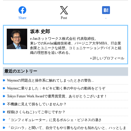
Share
Post
-
坂本 史郎
e-Janネットワークス株式会社
代表取締役。
東レでのKevlar繊維技術者、
バージニア大学MBA
、IT企業
創業とユニークな経歴。
コミュニケーション
デバイスと組
織の理想形を追い求める。
» 詳しいプロフィール
最近のエントリー
Waymoの問題点と操作系に触れてしまったときの警告...
Waymoに乗りました：キビキビ動く車の中からの動画をどうぞ
Tokyo Future Work Awardで優秀賞受賞、ありがとうございます！
不機嫌に見えて損をしていませんか？
桜猫(さくらねこ)ってご存じですか？
「コンフィギュレーター」に見るポルシェ・ビジネスの凄さ
「ロジハラ」と聞いて、自分でもやり勝ちなのかも知れないと、ハッとしま