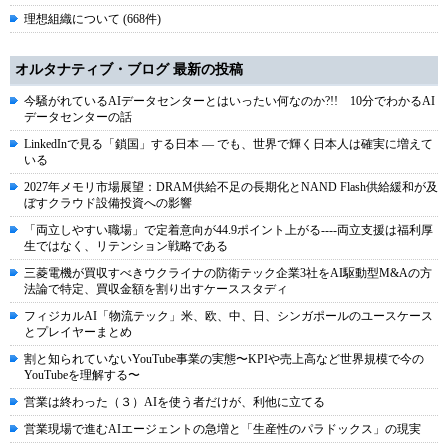
理想組織について (668件)
オルタナティブ・ブログ 最新の投稿
今騒がれているAIデータセンターとはいったい何なのか?!! 10分でわかるAI
データセンターの話
LinkedInで見る「鎖国」する日本 ― でも、世界で輝く日本人は確実に増えて
いる
2027年メモリ市場展望：DRAM供給不足の長期化とNAND Flash供給緩和が及
ぼすクラウド設備投資への影響
「両立しやすい職場」で定着意向が44.9ポイント上がる----両立支援は福利厚
生ではなく、リテンション戦略である
三菱電機が買収すべきウクライナの防衛テック企業3社をAI駆動型M&Aの方
法論で特定、買収金額を割り出すケーススタディ
フィジカルAI「物流テック」米、欧、中、日、シンガポールのユースケース
とプレイヤーまとめ
割と知られていないYouTube事業の実態〜KPIや売上高など世界規模で今の
YouTubeを理解する〜
営業は終わった（３）AIを使う者だけが、利他に立てる
営業現場で進むAIエージェントの急増と「生産性のパラドックス」の現実