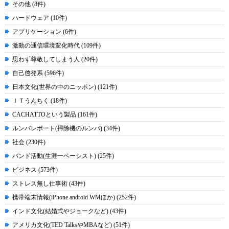
その他 (8件)
ハードウェア (10件)
アプリケーション (6件)
激動の通信環境変化時代 (109件)
思わず尊敬してしまう人 (20件)
自己啓発系 (596件)
日本文化(世界の中のニッポン) (121件)
ＩＴうんちく (18件)
CACHATTOという製品 (161件)
ルンバレポート(掃除機のルンバ) (34件)
社会 (230件)
バンド活動(生涯一ベーシスト) (25件)
ビジネス (573件)
ストレス無し仕事術 (43件)
携帯端末情報(iPhone android WMほか) (252件)
インド文化(結婚式やジョークなど) (43件)
アメリカ文化(TED TalksやMBAなど) (51件)