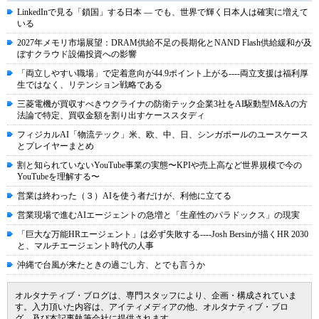
LinkedInで見る「鎖国」する日本 ― でも、世界で輝く日本人は確実に増えて
いる
2027年メモリ市場展望：DRAM供給不足の長期化とNAND Flash供給緩和が及
ぼすクラウド設備投資への影響
「両立しやすい職場」で定着意向が44.9ポイント上がる----両立支援は福利厚
生ではなく、リテンション戦略である
三菱電機が買収すべきウクライナの防衛テック企業3社をAI駆動型M&Aの方
法論で特定、買収金額を割り出すケーススタディ
フィジカルAI「物流テック」米、欧、中、日、シンガポールのユースケース
とプレイヤーまとめ
割と知られていないYouTube事業の実態〜KPIや売上高など世界規模で今の
YouTubeを理解する〜
営業は終わった（３）AIを使う者だけが、利他に立てる
営業現場で進むAIエージェントの急増と「生産性のパラドックス」の現実
「巨大な万能HRエージェント」は必ず失敗する----Josh Bersinが描くHR 2030
と、マルチエージェント時代の人事
沖縄で台風が来たときの過ごし方、とでも言うか
オルタナティブ・ブログは、専門スタッフにより、企画・構成されていま
す。入力頂いた内容は、アイティメディアの他、オルタナティブ・ブロ
グ、及び本記事執筆会社に提供されます。