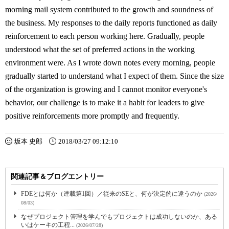
morning mail system contributed to the growth and soundness of
the business. My responses to the daily reports functioned as daily
reinforcement to each person working here. Gradually, people
understood what the set of preferred actions in the working
environment were. As I wrote down notes every morning, people
gradually started to understand what I expect of them. Since the size
of the organization is growing and I cannot monitor everyone's
behavior, our challenge is to make it a habit for leaders to give
positive reinforcements more promptly and frequently.
坂本 史郎
2018/03/27 09:12:10
関連記事＆ブログエントリー
FDEとは何か（連載第1回）／従来のSEと、何が決定的に違うのか
(2026/
08/03)
なぜプロジェクト管理を学んでもプロジェクトは成功しないのか、ある
いはケーキの工程...
(2026/07/28)