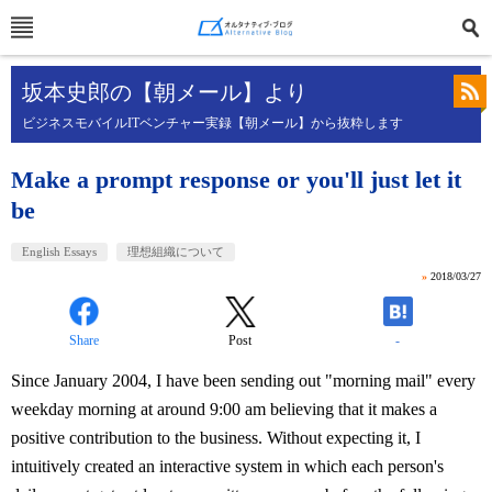
坂本史郎の【朝メール】より
ビジネスモバイルITベンチャー実録【朝メール】から抜粋します
Make a prompt response or you'll just let it
be
English Essays
理想組織について
»
2018/03/27
Share
Post
-
Since January 2004, I have been sending out "morning mail" every
weekday morning at around 9:00 am believing that it makes a
positive contribution to the business. Without expecting it, I
intuitively created an interactive system in which each person's