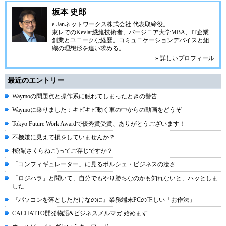
坂本 史郎
e-Janネットワークス株式会社
代表取締役。
東レでのKevlar繊維技術者、
バージニア大学MBA
、IT企業
創業とユニークな経歴。
コミュニケーション
デバイスと組
織の理想形を追い求める。
» 詳しいプロフィール
最近のエントリー
Waymoの問題点と操作系に触れてしまったときの警告...
Waymoに乗りました：キビキビ動く車の中からの動画をどうぞ
Tokyo Future Work Awardで優秀賞受賞、ありがとうございます！
不機嫌に見えて損をしていませんか？
桜猫(さくらねこ)ってご存じですか？
「コンフィギュレーター」に見るポルシェ・ビジネスの凄さ
「ロジハラ」と聞いて、自分でもやり勝ちなのかも知れないと、ハッとしま
した
『パソコンを落としただけなのに』業務端末PCの正しい「お作法」
CACHATTO開発物語&ビジネスメルマガ 始めます