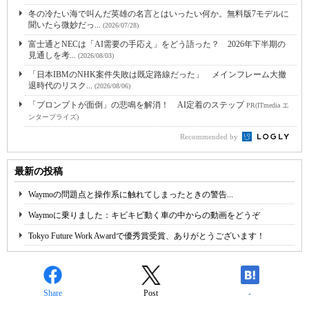
冬の冷たい海で叫んだ英雄の名言とはいったい何か。無料版7モデルに
聞いたら微妙だっ...
(2026/07/28)
富士通とNECは「AI需要の手応え」をどう語った？ 2026年下半期の
見通しを考...
(2026/08/03)
「日本IBMのNHK案件失敗は既定路線だった」 メインフレーム大撤
退時代のリスク...
(2026/08/06)
「プロンプトが面倒」の悲鳴を解消！ AI定着のステップ
PR(ITmedia エ
ンタープライズ)
Recommended by
最新の投稿
Waymoの問題点と操作系に触れてしまったときの警告...
Waymoに乗りました：キビキビ動く車の中からの動画をどうぞ
Tokyo Future Work Awardで優秀賞受賞、ありがとうございます！
Share
Post
-