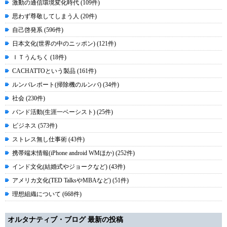
激動の通信環境変化時代 (109件)
思わず尊敬してしまう人 (20件)
自己啓発系 (596件)
日本文化(世界の中のニッポン) (121件)
ＩＴうんちく (18件)
CACHATTOという製品 (161件)
ルンバレポート(掃除機のルンバ) (34件)
社会 (230件)
バンド活動(生涯一ベーシスト) (25件)
ビジネス (573件)
ストレス無し仕事術 (43件)
携帯端末情報(iPhone android WMほか) (252件)
インド文化(結婚式やジョークなど) (43件)
アメリカ文化(TED TalksやMBAなど) (51件)
理想組織について (668件)
オルタナティブ・ブログ 最新の投稿