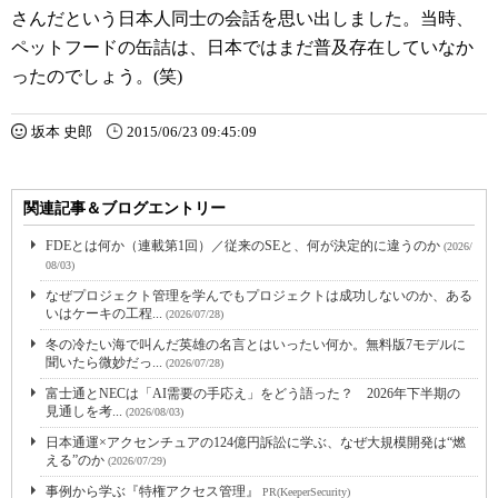
さんだという日本人同士の会話を思い出しました。当時、
ペットフードの缶詰は、日本ではまだ普及存在していなか
ったのでしょう。(笑)
坂本 史郎
2015/06/23 09:45:09
関連記事＆ブログエントリー
FDEとは何か（連載第1回）／従来のSEと、何が決定的に違うのか
(2026/
08/03)
なぜプロジェクト管理を学んでもプロジェクトは成功しないのか、ある
いはケーキの工程...
(2026/07/28)
冬の冷たい海で叫んだ英雄の名言とはいったい何か。無料版7モデルに
聞いたら微妙だっ...
(2026/07/28)
富士通とNECは「AI需要の手応え」をどう語った？ 2026年下半期の
見通しを考...
(2026/08/03)
日本通運×アクセンチュアの124億円訴訟に学ぶ、なぜ大規模開発は“燃
える”のか
(2026/07/29)
事例から学ぶ『特権アクセス管理』
PR(KeeperSecurity)