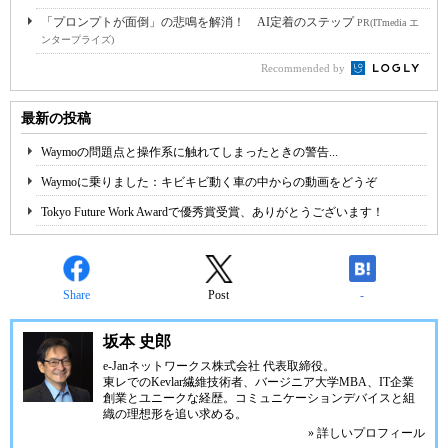
「プロンプトが面倒」の悲鳴を解消！ AI定着のステップ
PR(ITmedia エ
ンタープライズ)
Recommended by
最新の投稿
Waymoの問題点と操作系に触れてしまったときの警告...
Waymoに乗りました：キビキビ動く車の中からの動画をどうぞ
Tokyo Future Work Awardで優秀賞受賞、ありがとうございます！
Share
Post
-
坂本 史郎
e-Janネットワークス株式会社
代表取締役。
東レでのKevlar繊維技術者、
バージニア大学MBA
、IT企業
創業とユニークな経歴。
コミュニケーション
デバイスと組
織の理想形を追い求める。
» 詳しいプロフィール