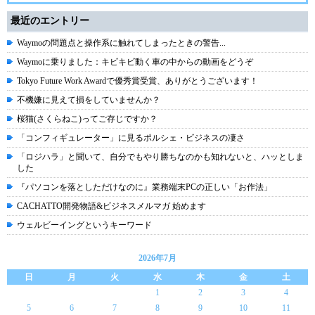
最近のエントリー
Waymoの問題点と操作系に触れてしまったときの警告...
Waymoに乗りました：キビキビ動く車の中からの動画をどうぞ
Tokyo Future Work Awardで優秀賞受賞、ありがとうございます！
不機嫌に見えて損をしていませんか？
桜猫(さくらねこ)ってご存じですか？
「コンフィギュレーター」に見るポルシェ・ビジネスの凄さ
「ロジハラ」と聞いて、自分でもやり勝ちなのかも知れないと、ハッとしま
した
『パソコンを落としただけなのに』業務端末PCの正しい「お作法」
CACHATTO開発物語&ビジネスメルマガ 始めます
ウェルビーイングというキーワード
2026年7月
日
月
火
水
木
金
土
1
2
3
4
5
6
7
8
9
10
11