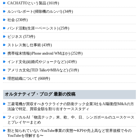
CACHATTOという製品 (161件)
ルンバレポート(掃除機のルンバ) (34件)
社会 (230件)
バンド活動(生涯一ベーシスト) (25件)
ビジネス (573件)
ストレス無し仕事術 (43件)
携帯端末情報(iPhone android WMほか) (252件)
インド文化(結婚式やジョークなど) (43件)
アメリカ文化(TED TalksやMBAなど) (51件)
理想組織について (668件)
オルタナティブ・ブログ 最新の投稿
三菱電機が買収すべきウクライナの防衛テック企業3社をAI駆動型M&Aの方
法論で特定、買収金額を割り出すケーススタディ
フィジカルAI「物流テック」米、欧、中、日、シンガポールのユースケース
とプレイヤーまとめ
割と知られていないYouTube事業の実態〜KPIや売上高など世界規模で今の
YouTubeを理解する〜