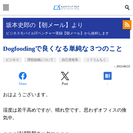
坂本史郎の【朝メール】より
ビジネスモバイルITベンチャー実録【朝メール】から抜粋します
Dogfoodingで良くなる単純な３つのこと
ビジネス
理想組織について
自己啓発系
ＩＴうんちく
»
2015/06/23
Share
Post
-
おはようございます。
湿度は若干高めですが、晴れ空です。思わずオフィスの換
気中。