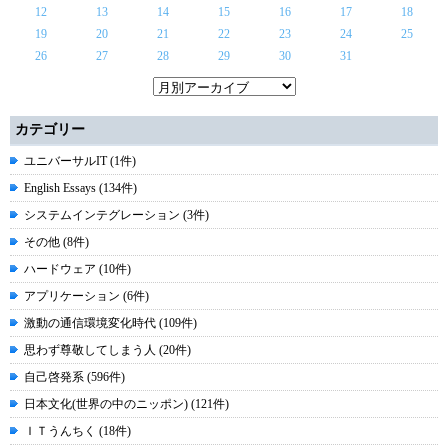
12
13
14
15
16
17
18
19
20
21
22
23
24
25
26
27
28
29
30
31
カテゴリー
ユニバーサルIT (1件)
English Essays (134件)
システムインテグレーション (3件)
その他 (8件)
ハードウェア (10件)
アプリケーション (6件)
激動の通信環境変化時代 (109件)
思わず尊敬してしまう人 (20件)
自己啓発系 (596件)
日本文化(世界の中のニッポン) (121件)
ＩＴうんちく (18件)