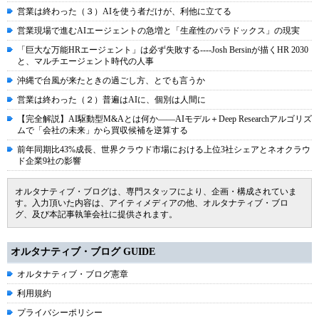
営業は終わった（３）AIを使う者だけが、利他に立てる
営業現場で進むAIエージェントの急増と「生産性のパラドックス」の現実
「巨大な万能HRエージェント」は必ず失敗する----Josh Bersinが描くHR 2030
と、マルチエージェント時代の人事
沖縄で台風が来たときの過ごし方、とでも言うか
営業は終わった（２）普遍はAIに、個別は人間に
【完全解説】AI駆動型M&Aとは何か――AIモデル＋Deep Researchアルゴリズ
ムで「会社の未来」から買収候補を逆算する
前年同期比43%成長、世界クラウド市場における上位3社シェアとネオクラウ
ド企業9社の影響
オルタナティブ・ブログは、専門スタッフにより、企画・構成されていま
す。入力頂いた内容は、アイティメディアの他、オルタナティブ・ブロ
グ、及び本記事執筆会社に提供されます。
オルタナティブ・ブログ GUIDE
オルタナティブ・ブログ憲章
利用規約
プライバシーポリシー