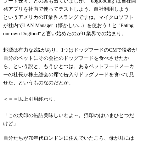
フード云々、との案も出ていましが、"dogfooding"は自社開
発アプリを社内で使ってテストしよう、自社利用しよう、
というアメリカのIT業界スラングですね。マイクロソフト
が社内でLAN Manager（懐かしい...）を使おう！と "Eating
our own Dogfood"と言い始めたのがIT業界での始まり。
起源は有力な2説があり、1つはドッグフードのCMで役者が
自分のペットにその会社のドッグフードを食べさせたか
ら、という説と、もうひとつは、あるペットフードメーカ
ーの社長が株主総会の席で缶入りドッグフードを食べて見
せた、というものなのだとか。
＜＝＝以上引用終わり。
「この犬印の缶詰美味しいわよ～。猫印のはいまひとつだ
けど」
自分たちが70年代ロンドンに住んでいたころ、母が耳には