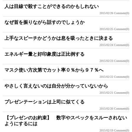
人は目線で殺すことができるのかもしれない
2015/02/26
Comment(0)
なぜ首を振りながら話すのでしょうか
2015/02/25
Comment(0)
上手なスピーチかどうかは息を吸ったときに決まる
2015/02/24
Comment(0)
エネルギー量と好印象度は正比例する
2015/02/23
Comment(0)
マスク使い方次第でカット率０％から９７％へ
2015/02/22
Comment(0)
やさしく言えないのは自分が分かっていないから
2015/02/21
Comment(0)
プレゼンテーションは上司に似てくる
2015/02/20
Comment(0)
【プレゼンのお約束】 数字やスペックをスルーされない
ようにするには
2015/02/19
Comment(0)