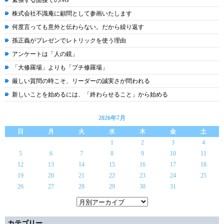
緊張する面接でのNG
株式会社不識庵に顧問として参画いたします
何度言っても意外と伝わらない。だから繰り返す
孫正義がプレゼンでレトリックを使う理由
アンケートは「人の鏡」
「大修羅場」よりも「プチ修羅場」
厳しい質問の時こそ、リーダーの誠実さが問われる
新しいことを始めるには、「終わらせること」から始める
2026年7月
日
月
火
水
木
金
土
1
2
3
4
5
6
7
8
9
10
11
12
13
14
15
16
17
18
19
20
21
22
23
24
25
26
27
28
29
30
31
カテゴリー