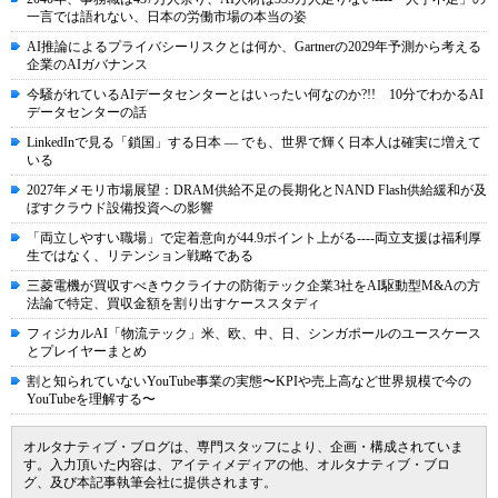
一言では語れない、日本の労働市場の本当の姿
AI推論によるプライバシーリスクとは何か、Gartnerの2029年予測から考える
企業のAIガバナンス
今騒がれているAIデータセンターとはいったい何なのか?!! 10分でわかるAI
データセンターの話
LinkedInで見る「鎖国」する日本 ― でも、世界で輝く日本人は確実に増えて
いる
2027年メモリ市場展望：DRAM供給不足の長期化とNAND Flash供給緩和が及
ぼすクラウド設備投資への影響
「両立しやすい職場」で定着意向が44.9ポイント上がる----両立支援は福利厚
生ではなく、リテンション戦略である
三菱電機が買収すべきウクライナの防衛テック企業3社をAI駆動型M&Aの方
法論で特定、買収金額を割り出すケーススタディ
フィジカルAI「物流テック」米、欧、中、日、シンガポールのユースケース
とプレイヤーまとめ
割と知られていないYouTube事業の実態〜KPIや売上高など世界規模で今の
YouTubeを理解する〜
オルタナティブ・ブログは、専門スタッフにより、企画・構成されていま
す。入力頂いた内容は、アイティメディアの他、オルタナティブ・ブロ
グ、及び本記事執筆会社に提供されます。