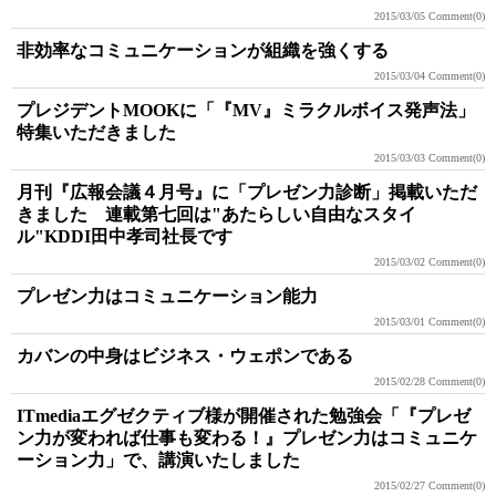
2015/03/05
Comment(0)
非効率なコミュニケーションが組織を強くする
2015/03/04
Comment(0)
プレジデントMOOKに「『MV』ミラクルボイス発声法」
特集いただきました
2015/03/03
Comment(0)
月刊『広報会議４月号』に「プレゼン力診断」掲載いただ
きました 連載第七回は"あたらしい自由なスタイ
ル"KDDI田中孝司社長です
2015/03/02
Comment(0)
プレゼン力はコミュニケーション能力
2015/03/01
Comment(0)
カバンの中身はビジネス・ウェポンである
2015/02/28
Comment(0)
ITmediaエグゼクティブ様が開催された勉強会「『プレゼ
ン力が変われば仕事も変わる！』プレゼン力はコミュニケ
ーション力」で、講演いたしました
2015/02/27
Comment(0)