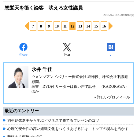
怒髪天を衝く論客 吠えろ女性議員
2015/02/18
Comment(0)
7
8
9
10
11
12
13
14
15
16
Share
Post
-
永井 千佳
ウォンツアンドバリュー株式会社 取締役、株式会社不識庵
顧問。
著書「DVD付 リーダーは低い声で話せ」（KADOKAWA）
ほか
» 詳しいプロフィール
最近のエントリー
羽生結弦選手から学ぶビジネスで勝てるプレゼンのコツ
心理的安全性の高い組織文化をつくりあげるには、トップの弱みを活かす