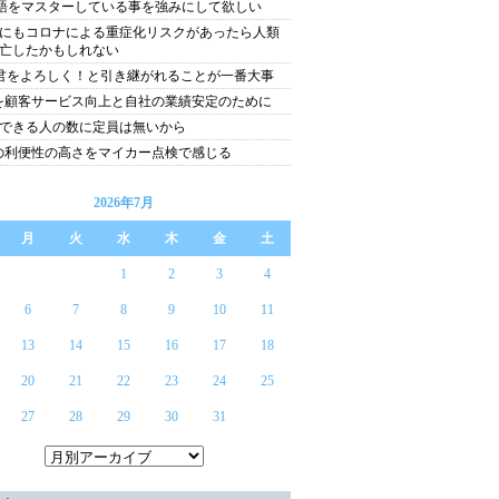
語をマスターしている事を強みにして欲しい
にもコロナによる重症化リスクがあったら人類
亡したかもしれない
君をよろしく！と引き継がれることが一番大事
Tを顧客サービス向上と自社の業績安定のために
できる人の数に定員は無いから
Tの利便性の高さをマイカー点検で感じる
2026年7月
月
火
水
木
金
土
1
2
3
4
6
7
8
9
10
11
13
14
15
16
17
18
20
21
22
23
24
25
27
28
29
30
31