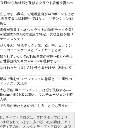
ND Flash供給緩和が及ぼすクラウド設備投資への
立しやすい職場」で定着意向が44.9ポイント上が
---両立支援は福利厚生ではなく、リテンション戦
ある
電機が買収すべきウクライナの防衛テック企業3
AI駆動型M&Aの方法論で特定、買収金額を割り
ケーススタディ
ジカルAI「物流テック」米、欧、中、日、シン
ールのユースケースとプレイヤーまとめ
知られていないYouTube事業の実態〜KPIや売上
ど世界規模で今のYouTubeを理解する〜
は終わった（３）AIを使う者だけが、利他に立
現場で進むAIエージェントの急増と「生産性の
ドックス」の現実
大な万能HRエージェント」は必ず失敗する----
sh Bersinが描くHR 2030と、マルチエージェント時
人事
で台風が来たときの過ごし方、とでも言うか
タナティブ・ブログは、専門スタッフにより、
・構成されています。入力頂いた内容は、アイ
メディアの他、オルタナティブ・ブログ、及び