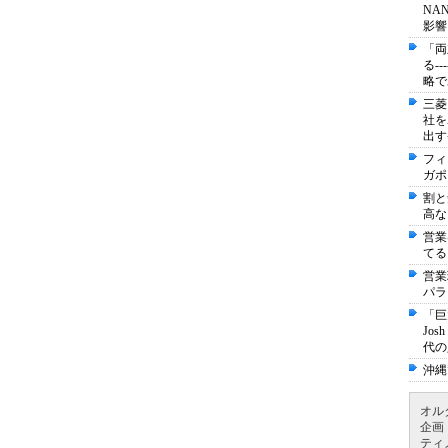
NA
影響
「両
る-
略で
三菱
社を
出す
フィ
ガポ
割と
高な
営業
てる
営業
パラ
「巨
Jo
代の
沖縄
オル
企画
ティ