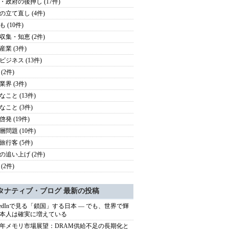
・政府の後押し (17件)
の立て直し (4件)
 (10件)
収集・知恵 (2件)
産業 (3件)
ビジネス (13件)
(2件)
業界 (3件)
なこと (13件)
なこと (3件)
発 (19件)
層問題 (10件)
旅行客 (5件)
の追い上げ (2件)
(2件)
タナティブ・ブログ 最新の投稿
nkedInで見る「鎖国」する日本 ― でも、世界で輝
本人は確実に増えている
27年メモリ市場展望：DRAM供給不足の長期化と