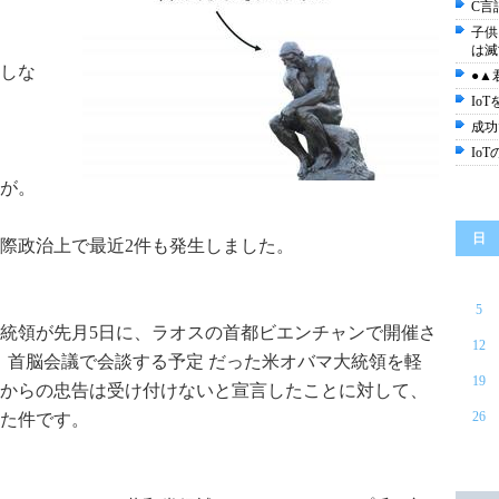
C言
子供
は滅
しな
●▲
Io
成功
Io
が。
日
際政治上で最近2件も発生しました。
5
統領が先月5日に、ラオスの首都ビエンチャンで開催さ
12
N）首脳会議で会談する予定 だった米オバマ大統領を軽
19
からの忠告は受け付けないと宣言したことに対して、
26
た件です。