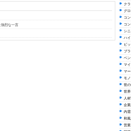
クラ
グロ
コン
コン
た強烈な一言
シニ
ハイ
ビッ
ブラ
ベン
マイ
マー
モノ
世の
世界
人材
企業
内需
和風 
営業