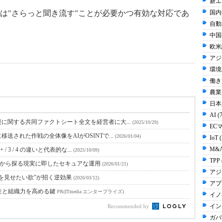
新エ
は"さらっと聞き流す"ことが必要かつ有効な対応であ
国内
自動
中国事
欧米
アジ
環境
働き方
農業 
日本人
AI (
に関する共同ファクトシート全文を経営者に大...
(2025/10/29)
EC
された作戦の全体像をAIがOSINTで...
(2026/01/04)
IoT 
M&A
 3 / 4 の違いと代表的な...
(2025/10/09)
TPP 
体験から探る現実に即したセキュアな運用
(2026/01/21)
アジ
を見せたい欲”が招く逆効果
(2026/03/12)
アプ
性と組織力を高める鍵
PR(ITmedia エンタープライズ)
イノ
イン
Recommended by
ガバ