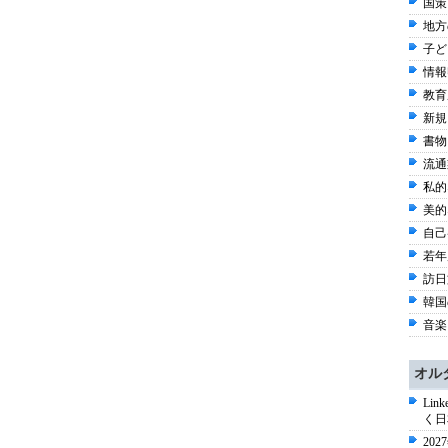
国策
地方
子ども
情報
教育
新規
書物 
流通
私的
美的
自己啓
若年
訪日
韓国
音楽 
オル
Li
く日
20