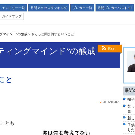
エントリー一覧
月間アクセスランキング
ブロガー一覧
月間ブロガーベスト30
ガイドマップ
グマインド”の醸成
>
さらっと聞き流すということ
ティングマインド”の醸成
RSS
こと
最近
帽子
»
2016/10/02
苦し
言
新し
ことも
子供
りた