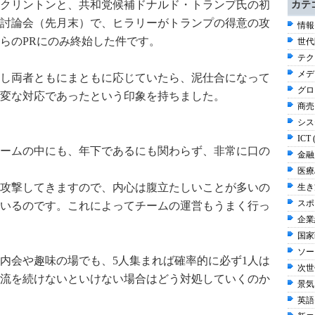
クリントンと、共和党候補ドナルド・トランプ氏の初
カテ
討論会（先月末）で、ヒラリーがトランプの得意の攻
情報
らのPRにのみ終始した件です。
世代
テク
メデ
し両者ともにまともに応じていたら、泥仕合になって
グロ
変な対応であったという印象を持ちました。
商売 
シス
ICT 
ームの中にも、年下であるにも関わらず、非常に口の
金融 
医療/
攻撃してきますので、内心は腹立たしいことが多いの
生き方
スポ
いるのです。これによってチームの運営もうまく行っ
企業経
国家
ソー
内会や趣味の場でも、5人集まれば確率的に必ず1人は
次世
流を続けないといけない場合はどう対処していくのか
景気
英語