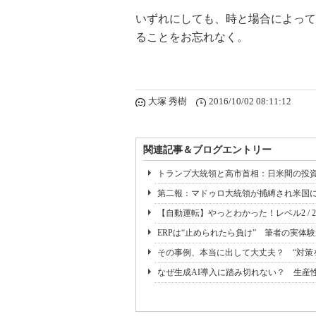
いずれにしても、時と場合によって
ることをお忘れなく。
大塚 秀樹
2016/10/02 08:11:12
関連記事＆ブログエントリー
トランプ大統領と高市首相：日米間の投資
第二報：マドゥロ大統領が捕縛され米国に移送
【自動運転】やっとわかった！レベル2 / 2+ /
ERPは“止められたら負け” 筆者の実
その事例、本当に出して大丈夫？ “対策
なぜ生成AI導入に踏み切れない？ 生産