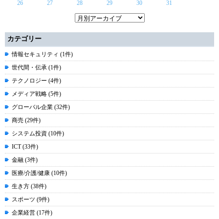
26
27
28
29
30
31
カテゴリー
情報セキュリティ (1件)
世代間・伝承 (1件)
テクノロジー (4件)
メディア戦略 (5件)
グローバル企業 (32件)
商売 (29件)
システム投資 (10件)
ICT (33件)
金融 (3件)
医療/介護/健康 (10件)
生き方 (38件)
スポーツ (9件)
企業経営 (17件)