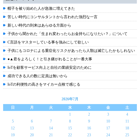
帽子を被り始めた人が急激に増えてきた
苦しい時代にコンサルタントから言われた強烈な一言
新しい時代の到来はあらゆる方面から
子供から聞かれた「生まれ変わったらお金持ちになりたい？」について
C言語をマスターしている事を強みにして欲しい
子供にもコロナによる重症化リスクがあったら人類は滅亡したかもしれない
●▲君をよろしく！と引き継がれることが一番大事
IoTを顧客サービス向上と自社の業績安定のために
成功できる人の数に定員は無いから
IoTの利便性の高さをマイカー点検で感じる
2026年7月
日
月
火
水
木
金
土
1
2
3
4
5
6
7
8
9
10
11
12
13
14
15
16
17
18
19
20
21
22
23
24
25