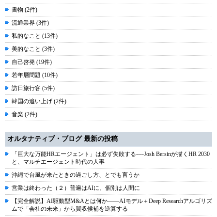
書物 (2件)
流通業界 (3件)
私的なこと (13件)
美的なこと (3件)
自己啓発 (19件)
若年層問題 (10件)
訪日旅行客 (5件)
韓国の追い上げ (2件)
音楽 (2件)
オルタナティブ・ブログ 最新の投稿
「巨大な万能HRエージェント」は必ず失敗する----Josh Bersinが描くHR 2030
と、マルチエージェント時代の人事
沖縄で台風が来たときの過ごし方、とでも言うか
営業は終わった（２）普遍はAIに、個別は人間に
【完全解説】AI駆動型M&Aとは何か――AIモデル＋Deep Researchアルゴリズ
ムで「会社の未来」から買収候補を逆算する