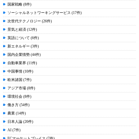
国家戦略 (8件)
ソーシャルネットワーキングサービス (17件)
次世代テクノロジー (26件)
景気と経済 (12件)
英語について (6件)
新エネルギー (3件)
国内企業情勢 (44件)
自動車業界 (11件)
中国事情 (10件)
欧米諸国 (7件)
アジア市場 (8件)
環境社会 (8件)
働き方 (54件)
農業 (14件)
日本人論 (20件)
AI (7件)
ECマーケットプレイス (7件)