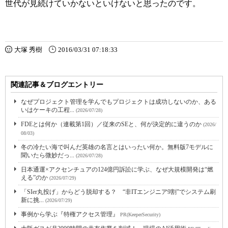
世代が見続けていかないといけないと思ったのです。
大塚 秀樹
2016/03/31 07:18:33
関連記事＆ブログエントリー
なぜプロジェクト管理を学んでもプロジェクトは成功しないのか、ある
いはケーキの工程...
(2026/07/28)
FDEとは何か（連載第1回）／従来のSEと、何が決定的に違うのか
(2026/
08/03)
冬の冷たい海で叫んだ英雄の名言とはいったい何か。無料版7モデルに
聞いたら微妙だっ...
(2026/07/28)
日本通運×アクセンチュアの124億円訴訟に学ぶ、なぜ大規模開発は“燃
える”のか
(2026/07/29)
「SIer丸投げ」からどう脱却する？ “非ITエンジニア9割”でシステム刷
新に挑...
(2026/07/29)
事例から学ぶ『特権アクセス管理』
PR(KeeperSecurity)