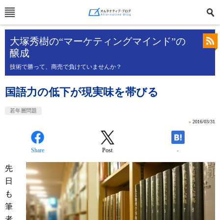
大塚秀樹の“マーケティングマインド”の
醸成
技術で勝って、商売で負けていませんか？
国語力の低下が現実味を帯びる
若年層問題
»
2016/03/31
Share
Post
-
先
日
も
筆
者