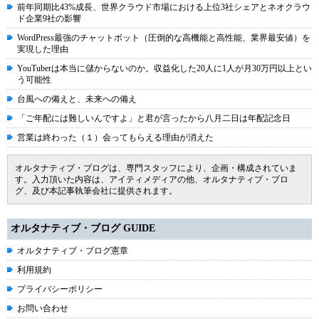
前年同期比43%成長、世界クラウド市場における上位3社シェアとネオクラウ
ド企業9社の影響
WordPress最強のチャットボット（圧倒的な高機能と高性能、業界最安値）を
実現した理由
YouTuberは本当に儲からないのか。収益化した20人に1人が月30万円以上とい
う可能性
台風への備えと、未来への備え
「ご年配には難しいんですよ」と君が言ったから八月二日は年配記念日
営業は終わった（１）会ってもらえる理由が消えた
オルタナティブ・ブログは、専門スタッフにより、企画・構成されていま
す。入力頂いた内容は、アイティメディアの他、オルタナティブ・ブロ
グ、及び本記事執筆会社に提供されます。
オルタナティブ・ブログ GUIDE
オルタナティブ・ブログ憲章
利用規約
プライバシーポリシー
お問い合わせ