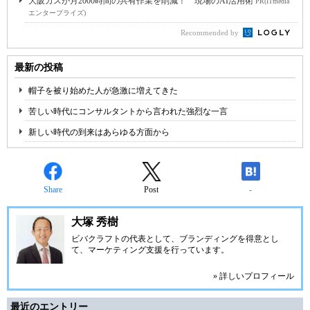
大阪ガスが月2000時間の共有作業を削減！ 現場のAI活用術
PR(ITmedia
エンタープライズ)
Recommended by
最新の投稿
帽子を被り始めた人が急激に増えてきた
苦しい時代にコンサルタントから言われた強烈な一言
新しい時代の到来はあらゆる方面から
Share
Post
-
大塚 秀樹
ビバクラフト
の代表として、ブランディングを得意とし
て、マーケティング支援を行っています。
» 詳しいプロフィール
最近のエントリー