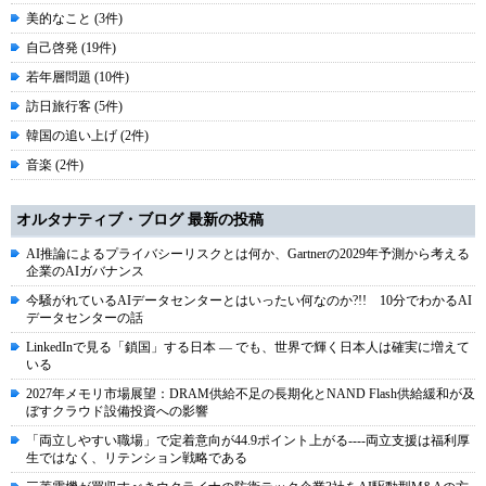
美的なこと (3件)
自己啓発 (19件)
若年層問題 (10件)
訪日旅行客 (5件)
韓国の追い上げ (2件)
音楽 (2件)
オルタナティブ・ブログ 最新の投稿
AI推論によるプライバシーリスクとは何か、Gartnerの2029年予測から考える
企業のAIガバナンス
今騒がれているAIデータセンターとはいったい何なのか?!! 10分でわかるAI
データセンターの話
LinkedInで見る「鎖国」する日本 ― でも、世界で輝く日本人は確実に増えて
いる
2027年メモリ市場展望：DRAM供給不足の長期化とNAND Flash供給緩和が及
ぼすクラウド設備投資への影響
「両立しやすい職場」で定着意向が44.9ポイント上がる----両立支援は福利厚
生ではなく、リテンション戦略である