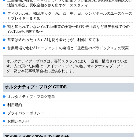
三菱電機が買収すべきウクライナの防衛テック企業3社をAI駆動型M&Aの方
法論で特定、買収金額を割り出すケーススタディ
フィジカルAI「物流テック」米、欧、中、日、シンガポールのユースケース
とプレイヤーまとめ
割と知られていないYouTube事業の実態〜KPIや売上高など世界規模で今の
YouTubeを理解する〜
営業は終わった（３）AIを使う者だけが、利他に立てる
営業現場で進むAIエージェントの急増と「生産性のパラドックス」の現実
オルタナティブ・ブログは、専門スタッフにより、企画・構成されていま
す。入力頂いた内容は、アイティメディアの他、オルタナティブ・ブロ
グ、及び本記事執筆会社に提供されます。
オルタナティブ・ブログ GUIDE
オルタナティブ・ブログ憲章
利用規約
プライバシーポリシー
お問い合わせ
アイティメディアからのお知らせ