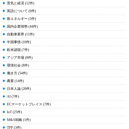
景気と経済 (12件)
英語について (6件)
新エネルギー (3件)
国内企業情勢 (44件)
自動車業界 (11件)
中国事情 (10件)
欧米諸国 (7件)
アジア市場 (8件)
環境社会 (8件)
働き方 (54件)
農業 (14件)
日本人論 (20件)
AI (7件)
ECマーケットプレイス (7件)
IoT (25件)
M&A戦略 (1件)
TPP (3件)