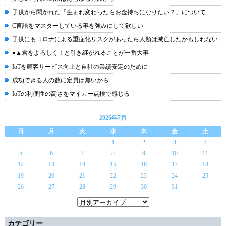
子供から聞かれた「生まれ変わったらお金持ちになりたい？」について
C言語をマスターしている事を強みにして欲しい
子供にもコロナによる重症化リスクがあったら人類は滅亡したかもしれない
●▲君をよろしく！と引き継がれることが一番大事
IoTを顧客サービス向上と自社の業績安定のために
成功できる人の数に定員は無いから
IoTの利便性の高さをマイカー点検で感じる
2026年7月
日
月
火
水
木
金
土
1
2
3
4
5
6
7
8
9
10
11
12
13
14
15
16
17
18
19
20
21
22
23
24
25
26
27
28
29
30
31
カテゴリー