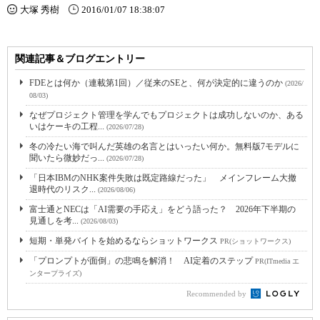
大塚 秀樹
2016/01/07 18:38:07
関連記事＆ブログエントリー
FDEとは何か（連載第1回）／従来のSEと、何が決定的に違うのか
(2026/
08/03)
なぜプロジェクト管理を学んでもプロジェクトは成功しないのか、ある
いはケーキの工程...
(2026/07/28)
冬の冷たい海で叫んだ英雄の名言とはいったい何か。無料版7モデルに
聞いたら微妙だっ...
(2026/07/28)
「日本IBMのNHK案件失敗は既定路線だった」 メインフレーム大撤
退時代のリスク...
(2026/08/06)
富士通とNECは「AI需要の手応え」をどう語った？ 2026年下半期の
見通しを考...
(2026/08/03)
短期・単発バイトを始めるならショットワークス
PR(ショットワークス)
「プロンプトが面倒」の悲鳴を解消！ AI定着のステップ
PR(ITmedia エ
ンタープライズ)
Recommended by