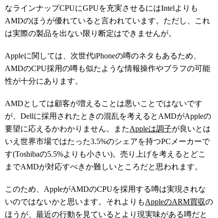
なラインナップCPUにGPUを充実させるにはIntelよりも
AMDのほうが優れていると言われています。ただし、これ
は実際の製品を出ない限り断定はできませんが。
Appleに関しては、次世代iPhoneの噂のネタもあるため、
AMDのCPU採用の噂も似たような情報操作やブラフの可能
性が十分にあります。
AMDとしては顧客が増えることは悪いことではないです
が、Dellに採用されたときの混乱を考えるとAMDがAppleの
要望に応えるかわかりません。また
Appleは調子
が良いとは
いえ世界市場ではたった3.5%のシェアを持つPCメーカーで
す(Toshibaの5.5%よりも小さい)。売り上げを考えるとどこ
までAMDが対応すべきか難しいところだと思われます。
このため、AppleがAMDのCPUを採用する噂は実現されな
いのではないかと思います。それよりも
AppleのARM買収
の
ほうが、最近の行動を見ているとより現実味がある噂だと