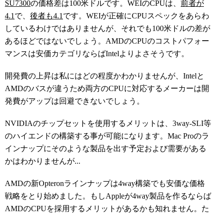
SU7300
の価格差は100米ドルです。WEIのCPUは、
前者が
4.1
で、
後者も4.1
です。WEIが正確にCPUスペックをあらわ
しているわけではありませんが、それでも100米ドルの差が
あるほどではないでしょう。AMDのCPUのコストパフォー
マンスは安価カテゴリならばIntelよりよさそうです。
開発費の上昇は私にはどの程度かわかりませんが、Intelと
AMDのバスが違うため両方のCPUに対応するメーカーは開
発費がアップは回避できないでしょう。
NVIDIAのチップセットを使用するメリットは、3way-SLI等
のハイエンドの構築する事が可能になります。Mac Proのラ
インナップにそのような製品を出す予定および需要がある
かはわかりませんが...
AMDの新Opteronラインナップは4way構築でも安価な価格
戦略をとり始めました。もしAppleが4way製品を作るならば
AMDのCPUを採用するメリットがあるかも知れません。た