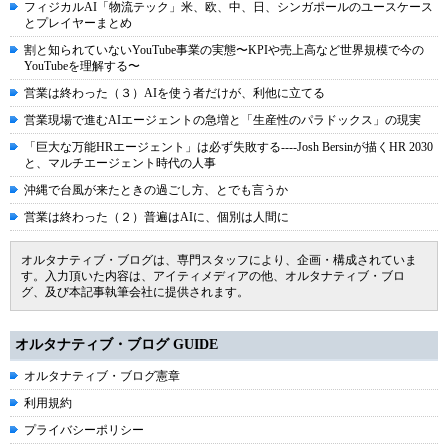
フィジカルAI「物流テック」米、欧、中、日、シンガポールのユースケース
とプレイヤーまとめ
割と知られていないYouTube事業の実態〜KPIや売上高など世界規模で今の
YouTubeを理解する〜
営業は終わった（３）AIを使う者だけが、利他に立てる
営業現場で進むAIエージェントの急増と「生産性のパラドックス」の現実
「巨大な万能HRエージェント」は必ず失敗する----Josh Bersinが描くHR 2030
と、マルチエージェント時代の人事
沖縄で台風が来たときの過ごし方、とでも言うか
営業は終わった（２）普遍はAIに、個別は人間に
オルタナティブ・ブログは、専門スタッフにより、企画・構成されていま
す。入力頂いた内容は、アイティメディアの他、オルタナティブ・ブロ
グ、及び本記事執筆会社に提供されます。
オルタナティブ・ブログ GUIDE
オルタナティブ・ブログ憲章
利用規約
プライバシーポリシー