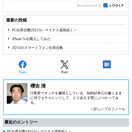
Recommended by
最新の投稿
PC出荷台数(3Q'13)～マイナス成長続く～
iPhone 5sを購入してみた
2Q'13のスマートフォン出荷台数
Share
Post
-
櫻吉 清
IT業界ウオッチを趣味としている。知的好奇心の趣くまま
に何でもチャレンジして、とりあえず壁にぶつかってみ
る。
» 詳しいプロフィール
最近のエントリー
PC出荷台数(3Q'13)～マイナス成長続く～