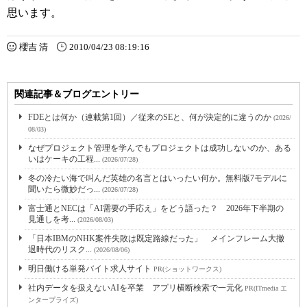
思います。
櫻吉 清
2010/04/23 08:19:16
関連記事＆ブログエントリー
FDEとは何か（連載第1回）／従来のSEと、何が決定的に違うのか
(2026/
08/03)
なぜプロジェクト管理を学んでもプロジェクトは成功しないのか、ある
いはケーキの工程...
(2026/07/28)
冬の冷たい海で叫んだ英雄の名言とはいったい何か。無料版7モデルに
聞いたら微妙だっ...
(2026/07/28)
富士通とNECは「AI需要の手応え」をどう語った？ 2026年下半期の
見通しを考...
(2026/08/03)
「日本IBMのNHK案件失敗は既定路線だった」 メインフレーム大撤
退時代のリスク...
(2026/08/06)
明日働ける単発バイト求人サイト
PR(ショットワークス)
社内データを扱えないAIを卒業 アプリ横断検索で一元化
PR(ITmedia エ
ンタープライズ)