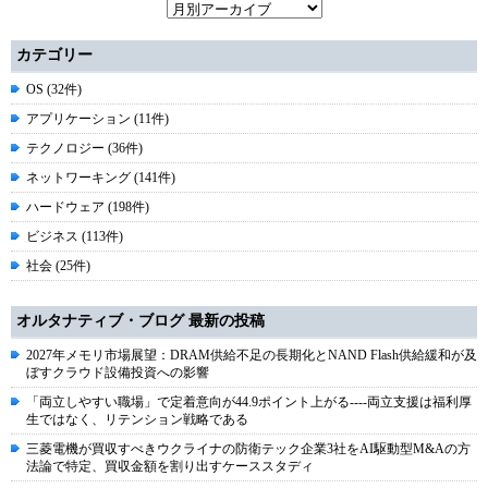
カテゴリー
OS (32件)
アプリケーション (11件)
テクノロジー (36件)
ネットワーキング (141件)
ハードウェア (198件)
ビジネス (113件)
社会 (25件)
オルタナティブ・ブログ 最新の投稿
2027年メモリ市場展望：DRAM供給不足の長期化とNAND Flash供給緩和が及
ぼすクラウド設備投資への影響
「両立しやすい職場」で定着意向が44.9ポイント上がる----両立支援は福利厚
生ではなく、リテンション戦略である
三菱電機が買収すべきウクライナの防衛テック企業3社をAI駆動型M&Aの方
法論で特定、買収金額を割り出すケーススタディ