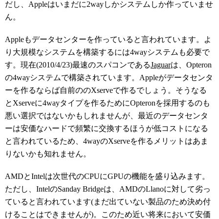
だし、Appleはいまだに2wayしかシステムしか作っていませ
ん。
Appleもデータセンターを作っていると言われています。よ
り大規模なシステムを構築するには4wayシステムも必要で
す。現在(2010/4/23)最速のスパコンである
Jaguar
は、Opteron
の4wayシステムで構築されています。Appleがデータセンタ
ーを作るならば自前ののXserveで作るでしょう。そうなる
とXserveに4wayタイプを作るためにOpteronを採用するのも
悪い選択ではないかもしれませんが、最近のデータセンタ
ーは安価なハードで頻繁に交換するほうが低コストになる
と言われているため、4wayのXserveを作るメリットはあま
りないかも知れません。
AMDとIntelは次世代のCPUにGPUの機能を盛り込みます。
ただし、IntelのSanday Bridgeは、AMDのLlanoに対して劣っ
ていると言われています(まだ出ていない製品のため決め付
けることはできませんが)。このため近い将来において安価