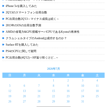
iPhone 5sを購入してみた
2Q'13のスマートフォン出荷台数
PC出荷台数2Q'13～マイナス成長は続く～
2013年のOSの出荷台数予測
AMDの省電力&GPU搭載サーバCPUであるKyotoの将来性
クラムシェルタイプのAndroidは成功するのか？
Surface RTを購入してみた
PS4のCPUに関して疑問
PC出荷台数(4Q'12)～HP返り咲くけど...～
2026年7月
日
月
火
水
木
金
土
1
2
3
4
5
6
7
8
9
10
11
12
13
14
15
16
17
18
19
20
21
22
23
24
25
26
27
28
29
30
31