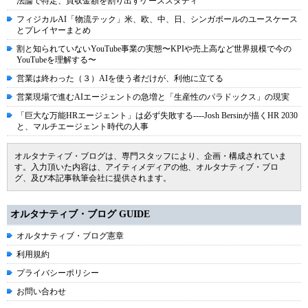
法論で特定、買収金額を割り出すケーススタディ
フィジカルAI「物流テック」米、欧、中、日、シンガポールのユースケース
とプレイヤーまとめ
割と知られていないYouTube事業の実態〜KPIや売上高など世界規模で今の
YouTubeを理解する〜
営業は終わった（３）AIを使う者だけが、利他に立てる
営業現場で進むAIエージェントの急増と「生産性のパラドックス」の現実
「巨大な万能HRエージェント」は必ず失敗する----Josh Bersinが描くHR 2030
と、マルチエージェント時代の人事
オルタナティブ・ブログは、専門スタッフにより、企画・構成されていま
す。入力頂いた内容は、アイティメディアの他、オルタナティブ・ブロ
グ、及び本記事執筆会社に提供されます。
オルタナティブ・ブログ GUIDE
オルタナティブ・ブログ憲章
利用規約
プライバシーポリシー
お問い合わせ