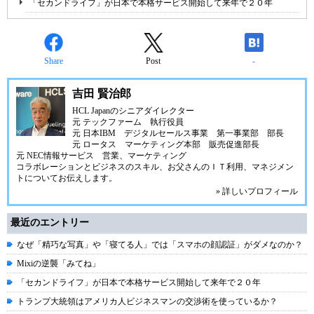
「セカンドライフ」が日本で本格サービス開始して来年で２０年
Share
Post
-
吉田 賢治郎
HCL Japanのシニアダイレクター
元 テックファーム 執行役員
元 日本IBM デジタルセールス事業 第一事業部 部長
元 ロータス マーケティング本部 販売促進部長
元 NEC情報サービス 営業、マーケティング
コラボレーションとビジネスのスキル、お父さんのＩＴ利用、マネジメン
トについてお伝えします。
» 詳しいプロフィール
最近のエントリー
なぜ「精巧な写真」や「寝てる人」では「スマホの顔認証」がダメなのか？
Mixiの逆襲「みてね」
「セカンドライフ」が日本で本格サービス開始して来年で２０年
トランプ大統領はアメリカ人ビジネスマンの交渉術を使っているか？