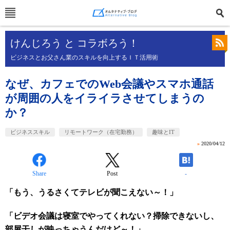
けんじろう と コラボろう！
ビジネスとお父さん業のスキルを向上するＩＴ活用術
なぜ、カフェでのWeb会議やスマホ通話
が周囲の人をイライラさせてしまうの
か？
ビジネススキル
リモートワーク（在宅勤務）
趣味とIT
»
2020/04/12
Share
Post
-
「もう、うるさくてテレビが聞こえない～！」
「ビデオ会議は寝室でやってくれない？掃除できないし、
部屋干しが映っちゃうんだけど～！」