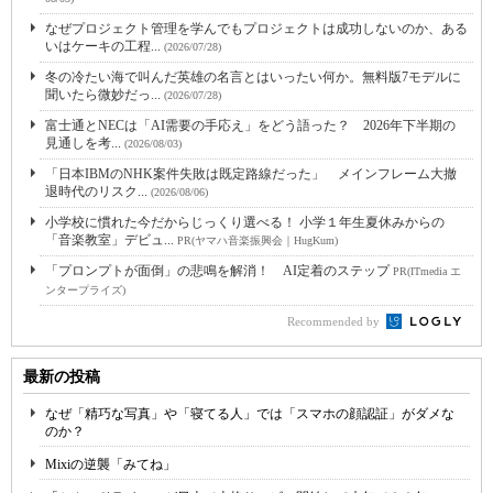
なぜプロジェクト管理を学んでもプロジェクトは成功しないのか、ある
いはケーキの工程...
(2026/07/28)
冬の冷たい海で叫んだ英雄の名言とはいったい何か。無料版7モデルに
聞いたら微妙だっ...
(2026/07/28)
富士通とNECは「AI需要の手応え」をどう語った？ 2026年下半期の
見通しを考...
(2026/08/03)
「日本IBMのNHK案件失敗は既定路線だった」 メインフレーム大撤
退時代のリスク...
(2026/08/06)
小学校に慣れた今だからじっくり選べる！ 小学１年生夏休みからの
「音楽教室」デビュ...
PR(ヤマハ音楽振興会｜HugKum)
「プロンプトが面倒」の悲鳴を解消！ AI定着のステップ
PR(ITmedia エ
ンタープライズ)
Recommended by
最新の投稿
なぜ「精巧な写真」や「寝てる人」では「スマホの顔認証」がダメな
のか？
Mixiの逆襲「みてね」