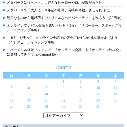
メタバースに行ったら、大好きなヒーローやロボが敵だった件
メタバースで「大人に８０年前の広島、長崎を体験」させられれば、、
簡単なものから超精巧まで！リアルなペーパークラフトを作ろう！(2025年)
オンラインプレゼン/会議を成功させる「５S」（サポーター、スポークスマ
ン、スクランブル編）
「５S」を使って、オンライン会議での客先プレゼンの成功率をあげよう
（１）スピーディ＆シンプル編
「バーチャル仮装ソフト」で、「オンライン会議」や「オンライン飲み会」
に参加してみた(Snap Camera利用)
2026年7月
日
月
火
水
木
金
土
1
2
3
4
5
6
7
8
9
10
11
12
13
14
15
16
17
18
19
20
21
22
23
24
25
26
27
28
29
30
31