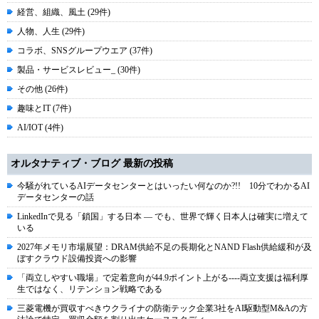
経営、組織、風土 (29件)
人物、人生 (29件)
コラボ、SNSグループウエア (37件)
製品・サービスレビュー_ (30件)
その他 (26件)
趣味とIT (7件)
AI/IOT (4件)
オルタナティブ・ブログ 最新の投稿
今騒がれているAIデータセンターとはいったい何なのか?!! 10分でわかるAI
データセンターの話
LinkedInで見る「鎖国」する日本 ― でも、世界で輝く日本人は確実に増えて
いる
2027年メモリ市場展望：DRAM供給不足の長期化とNAND Flash供給緩和が及
ぼすクラウド設備投資への影響
「両立しやすい職場」で定着意向が44.9ポイント上がる----両立支援は福利厚
生ではなく、リテンション戦略である
三菱電機が買収すべきウクライナの防衛テック企業3社をAI駆動型M&Aの方