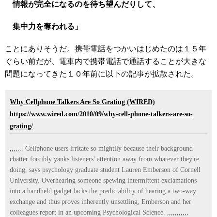
情報が完全になるのを待ち望んだりして、
集中力を奪われる」
ことにありそうだ。携帯電話をつかいはじめたのは１５年
ぐらい前だが、電車内で携帯電話で通話することが大きな
問題になってきた１０年前に以下の記事が拡散された。
Why Cellphone Talkers Are So Grating (WIRED)
https://www.wired.com/2010/09/why-cell-phone-talkers-are-so-
grating/
,,,,,,. Cellphone users irritate so mightily because their background
chatter forcibly yanks listeners' attention away from whatever they're
doing, says psychology graduate student Lauren Emberson of Cornell
University. Overhearing someone spewing intermittent exclamations
into a handheld gadget lacks the predictability of hearing a two-way
exchange and thus proves inherently unsettling, Emberson and her
colleagues report in an upcoming Psychological Science. ,,,,,,,,,,,