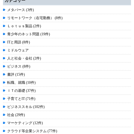
カテゴリー
メタバース (3件)
リモートワーク（在宅勤務） (8件)
Ｌｏｔｕｓ製品 (2件)
青少年のネット問題 (19件)
ITと用語 (8件)
ミドルウェア
人と社会・会社 (2件)
ビジネス (8件)
書評 (15件)
転職、就職 (10件)
ＩＴの基礎 (37件)
子育てとIT (71件)
ビジネススキル (102件)
社会 (29件)
マーケティング (12件)
クラウド等企業システム (77件)