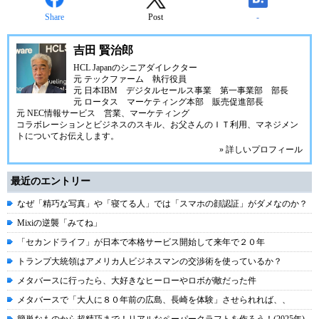
Share
Post
-
吉田 賢治郎
HCL Japanのシニアダイレクター
元 テックファーム 執行役員
元 日本IBM デジタルセールス事業 第一事業部 部長
元 ロータス マーケティング本部 販売促進部長
元 NEC情報サービス 営業、マーケティング
コラボレーションとビジネスのスキル、お父さんのＩＴ利用、マネジメン
トについてお伝えします。
» 詳しいプロフィール
最近のエントリー
なぜ「精巧な写真」や「寝てる人」では「スマホの顔認証」がダメなのか？
Mixiの逆襲「みてね」
「セカンドライフ」が日本で本格サービス開始して来年で２０年
トランプ大統領はアメリカ人ビジネスマンの交渉術を使っているか？
メタバースに行ったら、大好きなヒーローやロボが敵だった件
メタバースで「大人に８０年前の広島、長崎を体験」させられれば、、