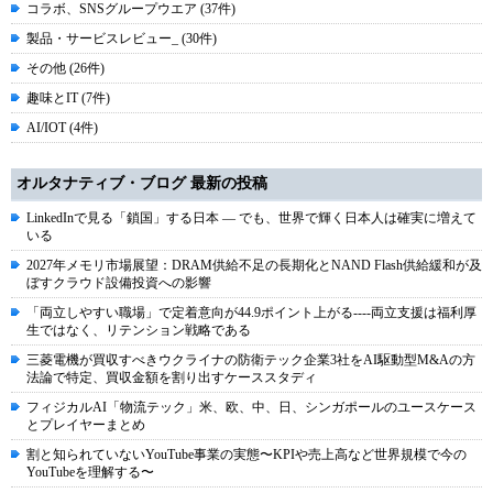
コラボ、SNSグループウエア (37件)
製品・サービスレビュー_ (30件)
その他 (26件)
趣味とIT (7件)
AI/IOT (4件)
オルタナティブ・ブログ 最新の投稿
LinkedInで見る「鎖国」する日本 ― でも、世界で輝く日本人は確実に増えて
いる
2027年メモリ市場展望：DRAM供給不足の長期化とNAND Flash供給緩和が及
ぼすクラウド設備投資への影響
「両立しやすい職場」で定着意向が44.9ポイント上がる----両立支援は福利厚
生ではなく、リテンション戦略である
三菱電機が買収すべきウクライナの防衛テック企業3社をAI駆動型M&Aの方
法論で特定、買収金額を割り出すケーススタディ
フィジカルAI「物流テック」米、欧、中、日、シンガポールのユースケース
とプレイヤーまとめ
割と知られていないYouTube事業の実態〜KPIや売上高など世界規模で今の
YouTubeを理解する〜