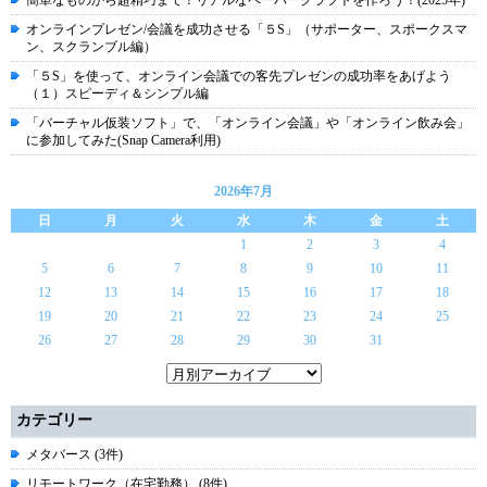
簡単なものから超精巧まで！リアルなペーパークラフトを作ろう！(2025年)
オンラインプレゼン/会議を成功させる「５S」（サポーター、スポークスマ
ン、スクランブル編）
「５S」を使って、オンライン会議での客先プレゼンの成功率をあげよう
（１）スピーディ＆シンプル編
「バーチャル仮装ソフト」で、「オンライン会議」や「オンライン飲み会」
に参加してみた(Snap Camera利用)
2026年7月
日
月
火
水
木
金
土
1
2
3
4
5
6
7
8
9
10
11
12
13
14
15
16
17
18
19
20
21
22
23
24
25
26
27
28
29
30
31
カテゴリー
メタバース (3件)
リモートワーク（在宅勤務） (8件)