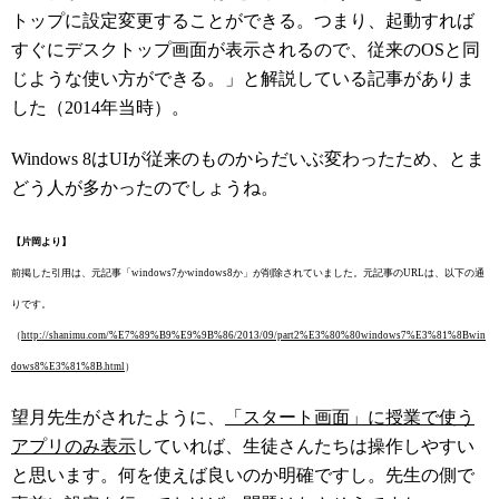
トップに設定変更することができる。つまり、起動すれば
すぐにデスクトップ画面が表示されるので、従来のOSと同
じような使い方ができる。」と解説している記事がありま
した（2014年当時）。
Windows 8はUIが従来のものからだいぶ変わったため、とま
どう人が多かったのでしょうね。
【片岡より】
前掲した引用は、元記事「windows7かwindows8か」が削除されていました。元記事のURLは、以下の通
りです。
（
http://shanimu.com/%E7%89%B9%E9%9B%86/2013/09/part2%E3%80%80windows7%E3%81%8Bwin
dows8%E3%81%8B.html
）
望月先生がされたように、
「スタート画面」に授業で使う
アプリのみ表示
していれば、生徒さんたちは操作しやすい
と思います。何を使えば良いのか明確ですし。先生の側で