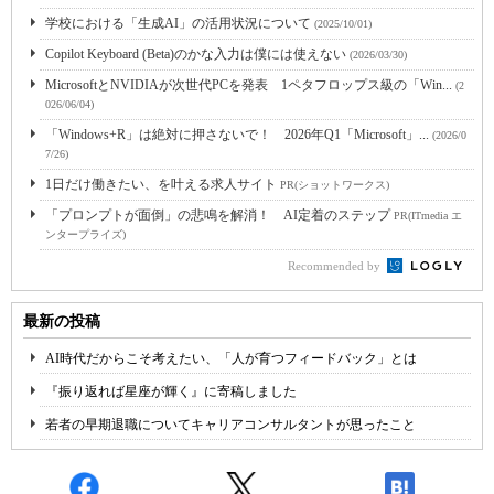
学校における「生成AI」の活用状況について
(2025/10/01)
Copilot Keyboard (Beta)のかな入力は僕には使えない
(2026/03/30)
MicrosoftとNVIDIAが次世代PCを発表 1ペタフロップス級の「Win...
(2
026/06/04)
「Windows+R」は絶対に押さないで！ 2026年Q1「Microsoft」...
(2026/0
7/26)
1日だけ働きたい、を叶える求人サイト
PR(ショットワークス)
「プロンプトが面倒」の悲鳴を解消！ AI定着のステップ
PR(ITmedia エ
ンタープライズ)
Recommended by
最新の投稿
AI時代だからこそ考えたい、「人が育つフィードバック」とは
『振り返れば星座が輝く』に寄稿しました
若者の早期退職についてキャリアコンサルタントが思ったこと