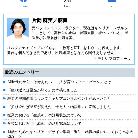
Share
Post
-
片岡 麻実／麻實
元パソコンインストラクター。現在はキャリアコンサルタ
ントとして、高校生の進学・就職支援に携わっている。屋
号及び執筆名は片岡杏実。
オルタナティブ・ブログでは、「教育とICT」を中心にお伝えします。
発言は個人的な意見であり、所属組織とはなんら関係ありません。
» 詳しいプロフィール
最近のエントリー
AI時代だからこそ考えたい、「人が育つフィードバック」とは
『振り返れば星座が輝く』に寄稿しました
若者の早期退職についてキャリアコンサルタントが思ったこと
『振り返れば星座が見えた 十七人の物語集』に寄稿しました
授業における「生成AI」の活用状況について
学校における「生成AI」の活用状況について
18歳のためのキャリア・デザイン準備！進学・就職の前に知っておくべき大
切なこと