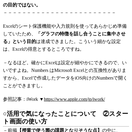
の目的ではない。
－－－－－－－－－－－－－－－－－－－－－－－－
Excelのシート保護機能や入力規則を使ってあらかじめ準備
していたため、
「グラフの特徴を話し合うことに集中させ
る」という目的
は達成できました。こういう細かな設定
は、Excelの得意とするところですね。
－なるほど。確かにExcelは設定が細やかにできるので、い
いですよね。Numbers はMicrosoft Excelとの互換性がありま
すから、Excelで作成したデータをiOS向けのNumbersで開く
ことができますし。
参照記事：iWork ▼
https://www.apple.com/jp/iwork/
○活用で気になったことについて ②スター
ト画面の使い方
－前掲
【授業で使う際の課題となりそうな点】
の中に、