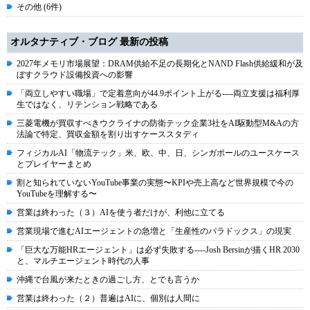
その他 (6件)
オルタナティブ・ブログ 最新の投稿
2027年メモリ市場展望：DRAM供給不足の長期化とNAND Flash供給緩和が及
ぼすクラウド設備投資への影響
「両立しやすい職場」で定着意向が44.9ポイント上がる----両立支援は福利厚
生ではなく、リテンション戦略である
三菱電機が買収すべきウクライナの防衛テック企業3社をAI駆動型M&Aの方
法論で特定、買収金額を割り出すケーススタディ
フィジカルAI「物流テック」米、欧、中、日、シンガポールのユースケース
とプレイヤーまとめ
割と知られていないYouTube事業の実態〜KPIや売上高など世界規模で今の
YouTubeを理解する〜
営業は終わった（３）AIを使う者だけが、利他に立てる
営業現場で進むAIエージェントの急増と「生産性のパラドックス」の現実
「巨大な万能HRエージェント」は必ず失敗する----Josh Bersinが描くHR 2030
と、マルチエージェント時代の人事
沖縄で台風が来たときの過ごし方、とでも言うか
営業は終わった（２）普遍はAIに、個別は人間に