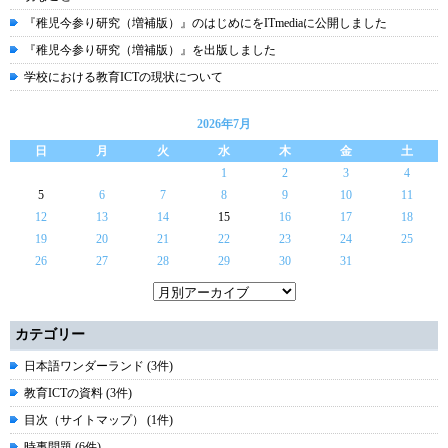
『稚児今参り研究（増補版）』のはじめにをITmediaに公開しました
『稚児今参り研究（増補版）』を出版しました
学校における教育ICTの現状について
2026年7月
日
月
火
水
木
金
土
1
2
3
4
5
6
7
8
9
10
11
12
13
14
15
16
17
18
19
20
21
22
23
24
25
26
27
28
29
30
31
カテゴリー
日本語ワンダーランド (3件)
教育ICTの資料 (3件)
目次（サイトマップ） (1件)
時事問題 (6件)