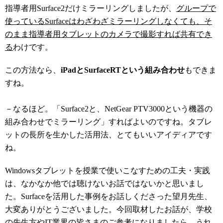
指導者用Surface2だけミラーリングしましたが、
グループで
使っているSurfaceはわざわざミラーリングしなくても、そ
のまま指導者用タブレットのカメラで撮影すれば共有でき
る
わけです。
この方法なら、
iPadとSurfaceRTという組み合わせ
もできま
すね。
－なるほど。「Surface2と、NetGear PTV3000という機器の
組み合わせでミラーリング」すればよいのですね。タブレ
ットの長所を生かした活用法、とてもいいアイディアです
ね。
Windowsタブレットを授業で使いこなすための工夫・実践
は、なかなか他では聴けないお話ではないかと思いまし
た。Surfaceを活用した事例をお話しくださった望月先生、
大変ありがとうございました。今回取材したお話が、学校
の先生方やIT業界の皆さまのご参考になりましたら、うれ