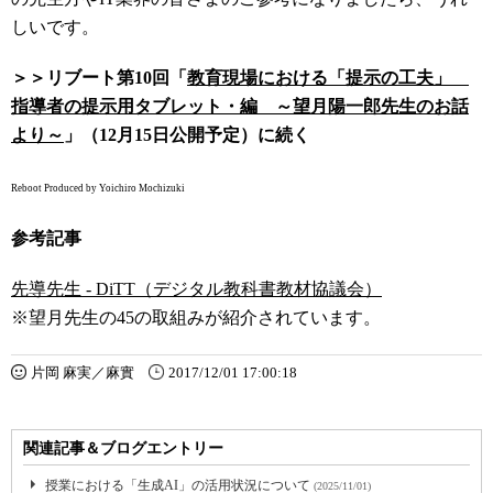
しいです。
＞＞リブート第10回
「
教育現場における「提示の工夫」
指導者の提示用タブレット・編 ～望月陽一郎先生のお話
より～
」（12月15日公開予定）に続く
Reboot Produced by Yoichiro Mochizuki
参考記事
先導先生 - DiTT（デジタル教科書教材協議会）
※望月先生の45の取組みが紹介されています。
片岡 麻実／麻實
2017/12/01 17:00:18
関連記事＆ブログエントリー
授業における「生成AI」の活用状況について
(2025/11/01)