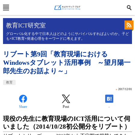
教育ICT研究室
グローバル化する中で日本人はどのようにサバイバルすればよいのか。子ど
も×ICT教育×発達心理をキーワードに考えます。
リブート第9回「教育現場における
Windowsタブレット活用事例 ～望月陽一
郎先生のお話より～」
教育
»
2017/12/01
Share
Post
-
現役の先生に教育現場のICT活用について伺
いました（2014/10/28初公開分をリブート）