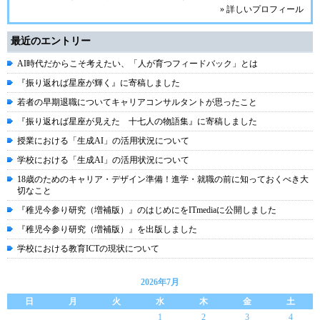
» 詳しいプロフィール
最近のエントリー
AI時代だからこそ考えたい、「人が育つフィードバック」とは
『振り返れば星座が輝く』に寄稿しました
若者の早期退職についてキャリアコンサルタントが思ったこと
『振り返れば星座が見えた 十七人の物語集』に寄稿しました
授業における「生成AI」の活用状況について
学校における「生成AI」の活用状況について
18歳のためのキャリア・デザイン準備！進学・就職の前に知っておくべき大
切なこと
『稚児今参り研究（増補版）』のはじめにをITmediaに公開しました
『稚児今参り研究（増補版）』を出版しました
学校における教育ICTの現状について
2026年7月
日
月
火
水
木
金
土
1
2
3
4