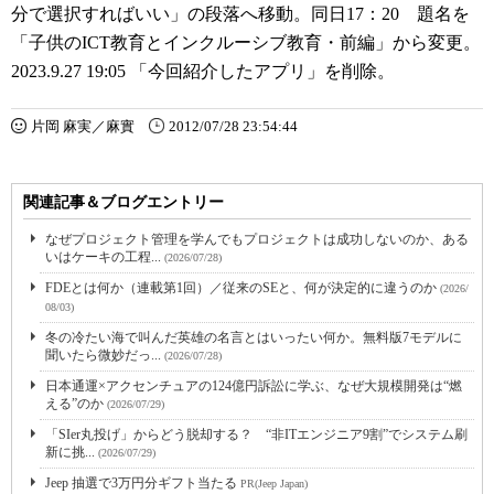
分で選択すればいい」の段落へ移動。同日17：20 題名を
「子供のICT教育とインクルーシブ教育・前編」から変更。
2023.9.27 19:05 「今回紹介したアプリ」を削除。
片岡 麻実／麻實
2012/07/28 23:54:44
関連記事＆ブログエントリー
なぜプロジェクト管理を学んでもプロジェクトは成功しないのか、ある
いはケーキの工程...
(2026/07/28)
FDEとは何か（連載第1回）／従来のSEと、何が決定的に違うのか
(2026/
08/03)
冬の冷たい海で叫んだ英雄の名言とはいったい何か。無料版7モデルに
聞いたら微妙だっ...
(2026/07/28)
日本通運×アクセンチュアの124億円訴訟に学ぶ、なぜ大規模開発は“燃
える”のか
(2026/07/29)
「SIer丸投げ」からどう脱却する？ “非ITエンジニア9割”でシステム刷
新に挑...
(2026/07/29)
Jeep 抽選で3万円分ギフト当たる
PR(Jeep Japan)