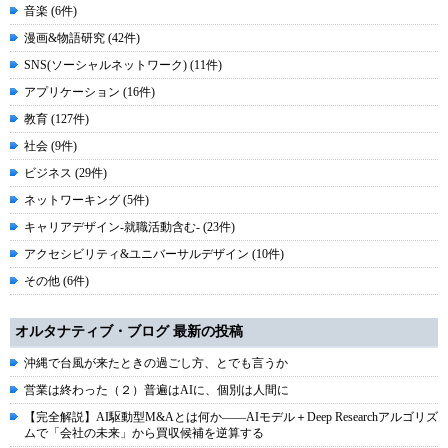
音楽 (6件)
漫画&物語研究 (42件)
SNS(ソーシャルネットワーク) (11件)
アプリケーション (16件)
教育 (127件)
社会 (9件)
ビジネス (29件)
ネットワーキング (5件)
キャリアデザイン-就職活動含む- (23件)
アクセシビリティ&ユニバーサルデザイン (10件)
その他 (6件)
オルタナティブ・ブログ 最新の投稿
沖縄で台風が来たときの過ごし方、とでも言うか
営業は終わった（２）普遍はAIに、個別は人間に
【完全解説】AI駆動型M&Aとは何か――AIモデル＋Deep Researchアルゴリズ
ムで「会社の未来」から買収候補を逆算する