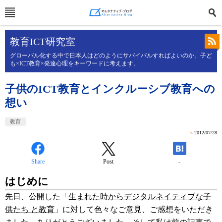
教育ICT研究室
グローバル化する中で日本人はどのようにサバイバルすればよいのか。子ど
も×ICT教育×発達心理をキーワードに考えます。
子供のICT教育とインクルーシブ教育への
想い
教育
»
2012/07/28
Share
Post
-
はじめに
先日、公開した「
生まれた時からデジタルネイティブな子
供たち と教育
」に対して色々なご意見、ご感想をいただき