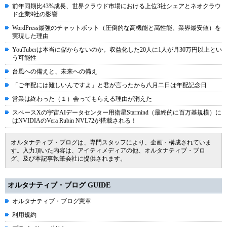
前年同期比43%成長、世界クラウド市場における上位3社シェアとネオクラウ
ド企業9社の影響
WordPress最強のチャットボット（圧倒的な高機能と高性能、業界最安値）を
実現した理由
YouTuberは本当に儲からないのか。収益化した20人に1人が月30万円以上とい
う可能性
台風への備えと、未来への備え
「ご年配には難しいんですよ」と君が言ったから八月二日は年配記念日
営業は終わった（１）会ってもらえる理由が消えた
スペースXの宇宙AIデータセンター用衛星Starmind（最終的に百万基規模）に
はNVIDIAのVera Rubin NVL72が搭載される！
オルタナティブ・ブログは、専門スタッフにより、企画・構成されていま
す。入力頂いた内容は、アイティメディアの他、オルタナティブ・ブロ
グ、及び本記事執筆会社に提供されます。
オルタナティブ・ブログ GUIDE
オルタナティブ・ブログ憲章
利用規約