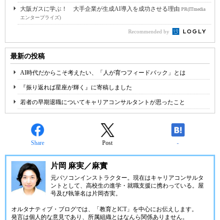
大阪ガスに学ぶ！ 大手企業が生成AI導入を成功させる理由
PR(ITmedia
エンタープライズ)
Recommended by
最新の投稿
AI時代だからこそ考えたい、「人が育つフィードバック」とは
『振り返れば星座が輝く』に寄稿しました
若者の早期退職についてキャリアコンサルタントが思ったこと
Share
Post
-
片岡 麻実／麻實
元パソコンインストラクター。現在はキャリアコンサルタ
ントとして、高校生の進学・就職支援に携わっている。屋
号及び執筆名は片岡杏実。
オルタナティブ・ブログでは、「教育とICT」を中心にお伝えします。
発言は個人的な意見であり、所属組織とはなんら関係ありません。