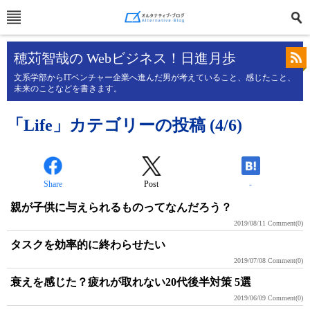
穂苅智哉の Webビジネス！日進月歩
文系学部からITベンチャー企業へ進んだ男が考えていること、感じたこと、
未来のことなどを書きます。
「Life」カテゴリーの投稿 (4/6)
Share
Post
-
親が子供に与えられるものってなんだろう？
2019/08/11
Comment(0)
タスクを効率的に終わらせたい
2019/07/08
Comment(0)
衰えを感じた？疲れが取れない20代後半対策 5選
2019/06/09
Comment(0)