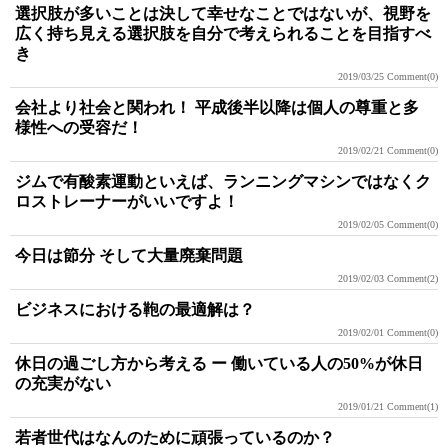
選択肢が多いことは決して幸せなことではないが、視野を
広く持ち見える選択肢を自分で考えられることを目指すべ
き
2019/03/25
Comment(0)
会社より社会と関われ！ 平成後半以降は個人の尊重と多
様性への受容だ！
2019/02/21
Comment(0)
ジムで有酸素運動といえば、ランニングマシンではなくク
ロストレーナーがいいですよ！
2019/02/05
Comment(0)
今日は節分 そして大量廃棄問題
2019/02/03
Comment(2)
ビジネスにおける鞄の最適解は？
2019/02/01
Comment(0)
休日の過ごし方から考える ー 働いている人の50%が休日
の充実がない
2019/01/21
Comment(1)
若者世代はなんのために頑張っているのか？