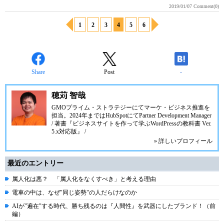
2019/01/07
Comment(0)
1
2
3
4
5
6
Share
Post
-
穂苅 智哉
GMOプライム・ストラテジーにてマーケ・ビジネス推進を
担当。2024年まではHubSpotにてPartner Development Manager
/ 著書『ビジネスサイトを作って学ぶWordPressの教科書 Ver.
5.x対応版』 /
» 詳しいプロフィール
最近のエントリー
属人化は悪？ 「属人化をなくすべき」と考える理由
電車の中は、なぜ"同じ姿勢"の人だらけなのか
AIが"遍在"する時代、勝ち残るのは『人間性』を武器にしたブランド！（前
編）