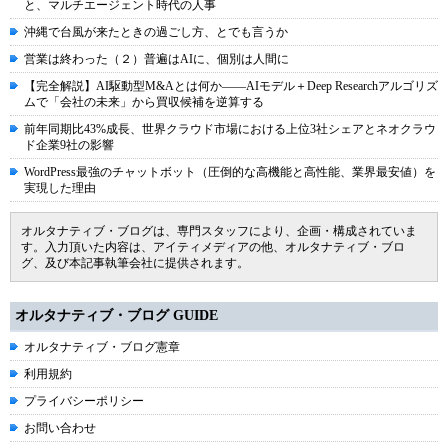
と、マルチエージェント時代の人事
沖縄で台風が来たときの過ごし方、とでも言うか
営業は終わった（２）普遍はAIに、個別は人間に
【完全解説】AI駆動型M&Aとは何か――AIモデル＋Deep Researchアルゴリズ
ムで「会社の未来」から買収候補を逆算する
前年同期比43%成長、世界クラウド市場における上位3社シェアとネオクラウ
ド企業9社の影響
WordPress最強のチャットボット（圧倒的な高機能と高性能、業界最安値）を
実現した理由
オルタナティブ・ブログは、専門スタッフにより、企画・構成されていま
す。入力頂いた内容は、アイティメディアの他、オルタナティブ・ブロ
グ、及び本記事執筆会社に提供されます。
オルタナティブ・ブログ GUIDE
オルタナティブ・ブログ憲章
利用規約
プライバシーポリシー
お問い合わせ