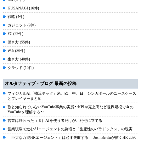
KUSANAGI (16件)
戦略 (4件)
ガジェット (9件)
PC (22件)
働き方 (55件)
Web (86件)
生き方 (40件)
クラウド (15件)
オルタナティブ・ブログ 最新の投稿
フィジカルAI「物流テック」米、欧、中、日、シンガポールのユースケース
とプレイヤーまとめ
割と知られていないYouTube事業の実態〜KPIや売上高など世界規模で今の
YouTubeを理解する〜
営業は終わった（３）AIを使う者だけが、利他に立てる
営業現場で進むAIエージェントの急増と「生産性のパラドックス」の現実
「巨大な万能HRエージェント」は必ず失敗する----Josh Bersinが描くHR 2030