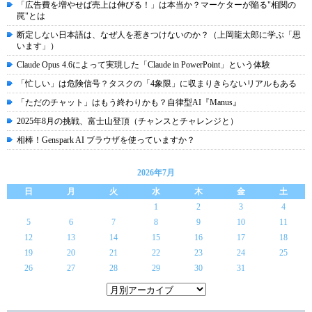
「広告費を増やせば売上は伸びる！」は本当か？マーケターが陥る"相関の
罠"とは
断定しない日本語は、なぜ人を惹きつけないのか？（上岡龍太郎に学ぶ「思
います」）
Claude Opus 4.6によって実現した「Claude in PowerPoint」という体験
「忙しい」は危険信号？タスクの「4象限」に収まりきらないリアルもある
「ただのチャット」はもう終わりかも？自律型AI『Manus』
2025年8月の挑戦、富士山登頂（チャンスとチャレンジと）
相棒！Genspark AI ブラウザを使っていますか？
2026年7月
日
月
火
水
木
金
土
1
2
3
4
5
6
7
8
9
10
11
12
13
14
15
16
17
18
19
20
21
22
23
24
25
26
27
28
29
30
31