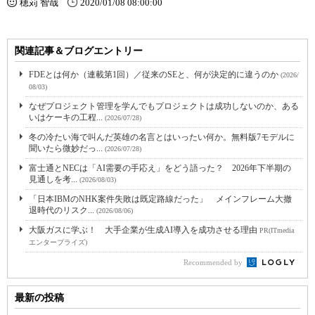
穂苅 智哉
2020/01/08 08:00:00
関連記事＆ブログエントリー
FDEとは何か（連載第1回）／従来のSEと、何が決定的に違うのか
(2026/
08/03)
なぜプロジェクト管理を学んでもプロジェクトは成功しないのか、ある
いはケーキの工程...
(2026/07/28)
冬の冷たい海で叫んだ英雄の名言とはいったい何か。無料版7モデルに
聞いたら微妙だっ...
(2026/07/28)
富士通とNECは「AI需要の手応え」をどう語った？ 2026年下半期の
見通しを考...
(2026/08/03)
「日本IBMのNHK案件失敗は既定路線だった」 メインフレーム大撤
退時代のリスク...
(2026/08/06)
大阪ガスに学ぶ！ 大手企業が生成AI導入を成功させる理由
PR(ITmedia
エンタープライズ)
Recommended by
最新の投稿