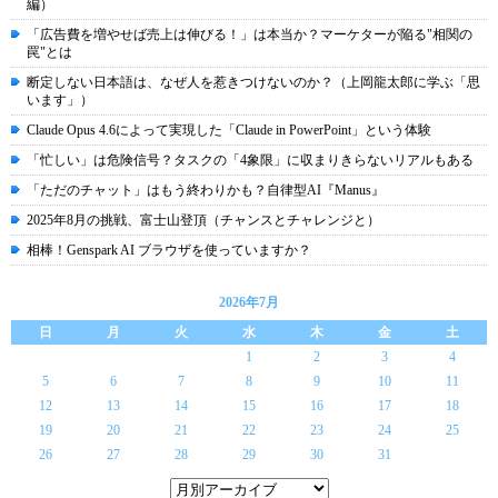
編）
「広告費を増やせば売上は伸びる！」は本当か？マーケターが陥る"相関の
罠"とは
断定しない日本語は、なぜ人を惹きつけないのか？（上岡龍太郎に学ぶ「思
います」）
Claude Opus 4.6によって実現した「Claude in PowerPoint」という体験
「忙しい」は危険信号？タスクの「4象限」に収まりきらないリアルもある
「ただのチャット」はもう終わりかも？自律型AI『Manus』
2025年8月の挑戦、富士山登頂（チャンスとチャレンジと）
相棒！Genspark AI ブラウザを使っていますか？
2026年7月
日
月
火
水
木
金
土
1
2
3
4
5
6
7
8
9
10
11
12
13
14
15
16
17
18
19
20
21
22
23
24
25
26
27
28
29
30
31