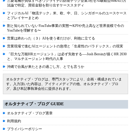
三菱電機が買収すべきウクライナの防衛テック企業3社をAI駆動型M&Aの方
法論で特定、買収金額を割り出すケーススタディ
フィジカルAI「物流テック」米、欧、中、日、シンガポールのユースケース
とプレイヤーまとめ
割と知られていないYouTube事業の実態〜KPIや売上高など世界規模で今の
YouTubeを理解する〜
営業は終わった（３）AIを使う者だけが、利他に立てる
営業現場で進むAIエージェントの急増と「生産性のパラドックス」の現実
「巨大な万能HRエージェント」は必ず失敗する----Josh Bersinが描くHR 2030
と、マルチエージェント時代の人事
沖縄で台風が来たときの過ごし方、とでも言うか
オルタナティブ・ブログは、専門スタッフにより、企画・構成されていま
す。入力頂いた内容は、アイティメディアの他、オルタナティブ・ブロ
グ、及び本記事執筆会社に提供されます。
オルタナティブ・ブログ GUIDE
オルタナティブ・ブログ憲章
利用規約
プライバシーポリシー