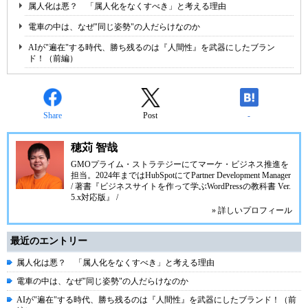
属人化は悪？ 「属人化をなくすべき」と考える理由
電車の中は、なぜ"同じ姿勢"の人だらけなのか
AIが"遍在"する時代、勝ち残るのは『人間性』を武器にしたブラン
ド！（前編）
Share
Post
-
穂苅 智哉
GMOプライム・ストラテジーにてマーケ・ビジネス推進を
担当。2024年まではHubSpotにてPartner Development Manager
/ 著書『ビジネスサイトを作って学ぶWordPressの教科書 Ver.
5.x対応版』 /
» 詳しいプロフィール
最近のエントリー
属人化は悪？ 「属人化をなくすべき」と考える理由
電車の中は、なぜ"同じ姿勢"の人だらけなのか
AIが"遍在"する時代、勝ち残るのは『人間性』を武器にしたブランド！（前