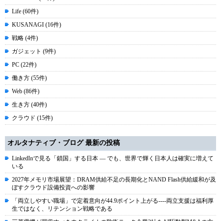
Life (60件)
KUSANAGI (16件)
戦略 (4件)
ガジェット (9件)
PC (22件)
働き方 (55件)
Web (86件)
生き方 (40件)
クラウド (15件)
オルタナティブ・ブログ 最新の投稿
LinkedInで見る「鎖国」する日本 ― でも、世界で輝く日本人は確実に増えて
いる
2027年メモリ市場展望：DRAM供給不足の長期化とNAND Flash供給緩和が及
ぼすクラウド設備投資への影響
「両立しやすい職場」で定着意向が44.9ポイント上がる----両立支援は福利厚
生ではなく、リテンション戦略である