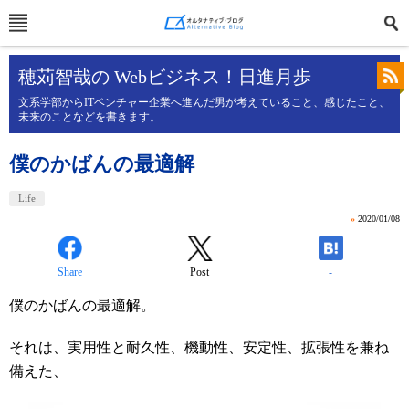
穂苅智哉の Webビジネス！日進月歩
文系学部からITベンチャー企業へ進んだ男が考えていること、感じたこと、
未来のことなどを書きます。
僕のかばんの最適解
Life
»
2020/01/08
Share
Post
-
僕のかばんの最適解。
それは、実用性と耐久性、機動性、安定性、拡張性を兼ね
備えた、