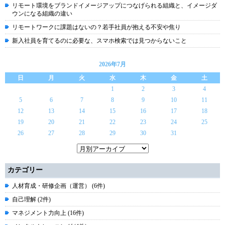
リモート環境をブランドイメージアップにつなげられる組織と、イメージダ
ウンになる組織の違い
リモートワークに課題はないの？若手社員が抱える不安や焦り
新入社員を育てるのに必要な、スマホ検索では見つからないこと
2026年7月
日
月
火
水
木
金
土
1
2
3
4
5
6
7
8
9
10
11
12
13
14
15
16
17
18
19
20
21
22
23
24
25
26
27
28
29
30
31
カテゴリー
人材育成・研修企画（運営） (6件)
自己理解 (2件)
マネジメント力向上 (16件)