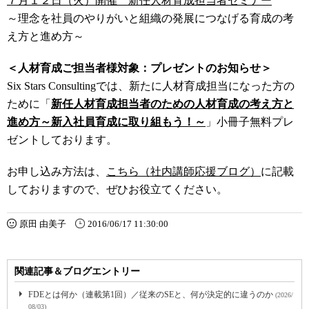
７月１２日（火）開催 新任人材育成担当者セミナー
～理念を社員のやりがいと組織の発展につなげる育成の考
え方と進め方～
＜人材育成ご担当者様対象：プレゼントのお知らせ＞
Six Stars Consultingでは、新たに人材育成担当になった方の
ために「
新任人材育成担当者のための人材育成の考え方と
進め方～新入社員育成に取り組もう！～
」小冊子無料プレ
ゼントしております。
お申し込み方法は、
こちら（社内講師応援ブログ）
に記載
しておりますので、ぜひお役立てください。
原田 由美子
2016/06/17 11:30:00
関連記事＆ブログエントリー
FDEとは何か（連載第1回）／従来のSEと、何が決定的に違うのか
(2026/
08/03)