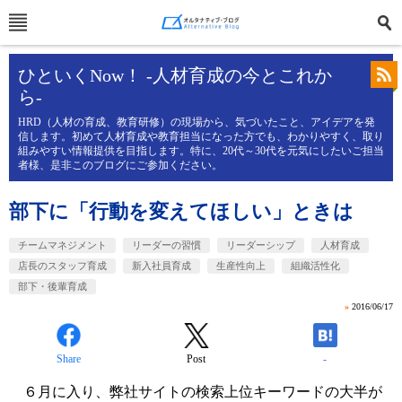
ひといくNow！ -人材育成の今とこれか
ら-
HRD（人材の育成、教育研修）の現場から、気づいたこと、アイデアを発
信します。初めて人材育成や教育担当になった方でも、わかりやすく、取り
組みやすい情報提供を目指します。特に、20代～30代を元気にしたいご担当
者様、是非このブログにご参加ください。
部下に「行動を変えてほしい」ときは
チームマネジメント
リーダーの習慣
リーダーシップ
人材育成
店長のスタッフ育成
新入社員育成
生産性向上
組織活性化
部下・後輩育成
»
2016/06/17
Share
Post
-
６月に入り、弊社サイトの検索上位キーワードの大半が