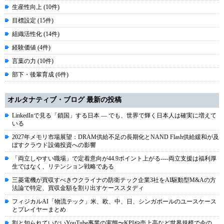
生産性向上 (10件)
目標設定 (15件)
組織活性化 (14件)
経験価値 (4件)
言葉の力 (10件)
部下・後輩育成 (6件)
オルタナティブ・ブログ 最新の投稿
LinkedInで見る「鎖国」する日本 ― でも、世界で輝く日本人は確実に増えて
いる
2027年メモリ市場展望：DRAM供給不足の長期化とNAND Flash供給緩和が及
ぼすクラウド設備投資への影響
「両立しやすい職場」で定着意向が44.9ポイント上がる----両立支援は福利厚
生ではなく、リテンション戦略である
三菱電機が買収すべきウクライナの防衛テック企業3社をAI駆動型M&Aの方
法論で特定、買収金額を割り出すケーススタディ
フィジカルAI「物流テック」米、欧、中、日、シンガポールのユースケース
とプレイヤーまとめ
割と知られていないYouTube事業の実態〜KPIや売上高など世界規模で今の