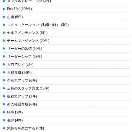
メンタルトレーニング (4件)
Pick Up! (106件)
お題 (6件)
コミュニケーション（動機づけ） (5件)
セルフメンテナンス (8件)
チームマネジメント (20件)
リーダーの習慣 (19件)
リーダーシップ (33件)
人前で話す (2件)
人材育成 (14件)
企画力アップ (6件)
店長のスタッフ育成 (18件)
提案力アップ (3件)
新入社員育成 (6件)
時事 (5件)
書評 (4件)
気持ちを楽にする (6件)