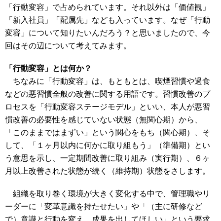
「行動変容」で占められています。それ以外は「価値観」
「新入社員」「配属先」なども入っています。なぜ「行動
変容」について知りたいんだろう？と思いましたので、今
回はその辺について考えてみます。
「行動変容」とは何か？
ちなみに「行動変容」は、もともとは、喫煙習慣や過食
などの悪習慣全般の改善に関する用語です。習慣改善のプ
ロセスを「行動変容ステージモデル」といい、本人が悪習
慣改善の必要性を感じていない状態（無関心期）から、
「このままではまずい」という関心をもち（関心期）、そ
して、「１ヶ月以内に何かに取り組もう」（準備期）とい
う意思を示し、一定期間改善に取り組み（実行期）、６ヶ
月以上改善された状態が続く（維持期）状態をさします。
組織を取り巻く環境が大きく変化する中で、管理職やリ
ーダーに「変革意識を持たせたい」や「（主に研修など
で）意識と行動を変え、成果を出してほしい」という要求