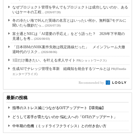
なぜプロジェクト管理を学んでもプロジェクトは成功しないのか、ある
いはケーキの工程...
(2026/07/28)
冬の冷たい海で叫んだ英雄の名言とはいったい何か。無料版7モデルに
聞いたら微妙だっ...
(2026/07/28)
富士通とNECは「AI需要の手応え」をどう語った？ 2026年下半期の
見通しを考...
(2026/08/03)
「日本IBMのNHK案件失敗は既定路線だった」 メインフレーム大撤
退時代のリスク...
(2026/08/06)
1日だけ働きたい、を叶える求人サイト
PR(ショットワークス)
生成AIでナレッジ管理を革新 組織知を統合するツールとは
PR(ITmedia
エンタープライズ)
Recommended by
最新の投稿
指導のストレス減につながるOJTアップデート【環境編】
どうして若手が育たないのか 悩む人への「OJTのアップデート」
中年期の危機（ミッドライフクライシス）との付き合い方