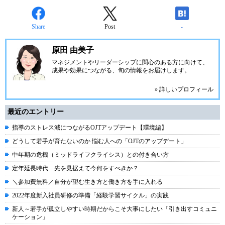
Share
Post
-
原田 由美子
マネジメントやリーダーシップに関心のある方に向けて、
成果や効果につながる、旬の情報をお届けします。
» 詳しいプロフィール
最近のエントリー
指導のストレス減につながるOJTアップデート【環境編】
どうして若手が育たないのか 悩む人への「OJTのアップデート」
中年期の危機（ミッドライフクライシス）との付き合い方
定年延長時代 先を見据えて今何をすべきか？
＼参加費無料／自分が望む生き方と働き方を手に入れる
2022年度新入社員研修の準備「経験学習サイクル」の実践
新人～若手が孤立しやすい時期だからこそ大事にしたい「引き出すコミュニ
ケーション」