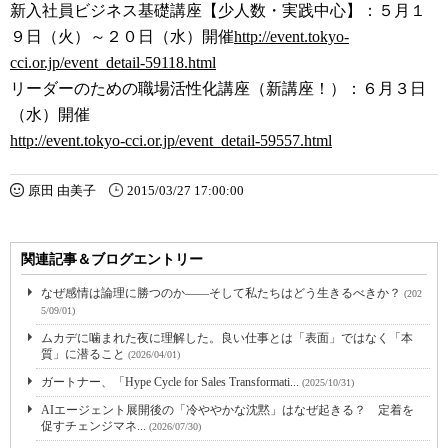
新入社員ビジネス基礎講座【少人数・実践中心】：５月１
９日（火）～２０日（水）開催
http://event.tokyo-
cci.or.jp/event_detail-59118.html
リーダーのための職場活性化講座（新講座！）：６月３日
（水）開催
http://event.tokyo-cci.or.jp/event_detail-59557.html
原田 由美子
2015/03/27 17:00:00
関連記事＆ブログエントリー
なぜ感情は論理に勝つのか――そして私たちはどう生きるべきか？
(202
5/09/01)
ムカデに噛まれた夜に理解した。良い仕事とは「表面」ではなく「本
質」に潜ること
(2026/04/01)
ガートナー、「Hype Cycle for Sales Transformati...
(2025/10/31)
AIエージェント展開後の「冷ややかな沈黙」はなぜ起きる？ 定着を
促すチェンジマネ...
(2026/07/30)