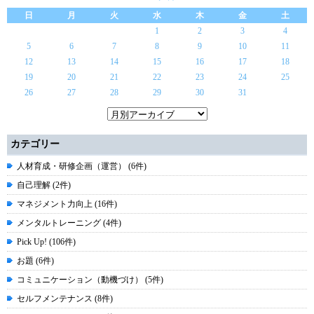
日
月
火
水
木
金
土
1
2
3
4
5
6
7
8
9
10
11
12
13
14
15
16
17
18
19
20
21
22
23
24
25
26
27
28
29
30
31
カテゴリー
人材育成・研修企画（運営） (6件)
自己理解 (2件)
マネジメント力向上 (16件)
メンタルトレーニング (4件)
Pick Up! (106件)
お題 (6件)
コミュニケーション（動機づけ） (5件)
セルフメンテナンス (8件)