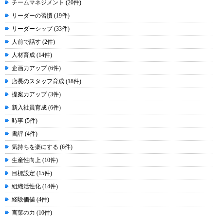
チームマネジメント (20件)
リーダーの習慣 (19件)
リーダーシップ (33件)
人前で話す (2件)
人材育成 (14件)
企画力アップ (6件)
店長のスタッフ育成 (18件)
提案力アップ (3件)
新入社員育成 (6件)
時事 (5件)
書評 (4件)
気持ちを楽にする (6件)
生産性向上 (10件)
目標設定 (15件)
組織活性化 (14件)
経験価値 (4件)
言葉の力 (10件)