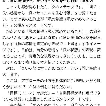
５．良い感情から、良いサイクルを生む行動
：進め方
しっくり感が得られたら、次のステップです。「図２：
良い感情から、良いサイクルを生む行動」をご覧くださ
い。まずは表の左側上部「私の希望（私が求めているこ
と）」の欄からスタートです。
起点となる「私の希望（私が求めていること）」の部分
のふせん紙（あるいは紙に直接）に良い感情の状態を記入
します（負の感情を肯定的な表現で「上書き」するイメー
ジです）。目的は、自分の感情を「良い状態」の表現に変
えることです。肯定的な表現が出てきにくい方も、ここは
出てくるまで粘り強く考え抜いてください。
次に、「良い状態にするためには？」という問いを繰り
返します。
ここは、アプローチの仕方を具体的にご理解いただくほ
うがよいので、右側の例をご覧ください。
「目標（ノルマ）が嫌だ」→「営業目標が常に達成でき
ている状態」に上書きしたところからスタートです。
上書き後は、「するためには？」と、自分が
できること