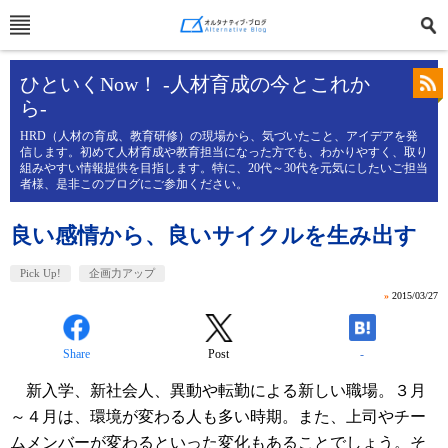
ひといくNow！ -人材育成の今とこれか
ら-
HRD（人材の育成、教育研修）の現場から、気づいたこと、アイデアを発
信します。初めて人材育成や教育担当になった方でも、わかりやすく、取り
組みやすい情報提供を目指します。特に、20代～30代を元気にしたいご担当
者様、是非このブログにご参加ください。
良い感情から、良いサイクルを生み出す
Pick Up!
企画力アップ
»
2015/03/27
Share
Post
-
新入学、新社会人、異動や転勤による新しい職場。３月
～４月は、環境が変わる人も多い時期。また、上司やチー
ムメンバーが変わるといった変化もあることでしょう。そ