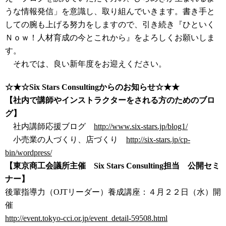
うな情報発信」を意識し、取り組んでいきます。書き手と
しての腕も上げる努力をしますので、引き続き『ひといく
Ｎｏｗ！人材育成の今とこれから』をよろしくお願いしま
す。
それでは、良い新年度をお迎えください。
☆★☆Six Stars Consultingからのお知らせ☆★★
【社内で講師やインストラクターをされる方のためのブロ
グ】
社内講師応援ブログ
http://www.six-stars.jp/blog1/
小売業の人づくり、店づくり
http://six-stars.jp/cp-
bin/wordpress/
【東京商工会議所主催 Six Stars Consulting担当 公開セミ
ナー】
後輩指導力（OJTリーダー）養成講座：４月２２日（水）開
催
http://event.tokyo-cci.or.jp/event_detail-59508.html