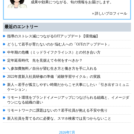
成果や効果につながる、旬の情報をお届けします。
» 詳しいプロフィール
最近のエントリー
指導のストレス減につながるOJTアップデート【環境編】
どうして若手が育たないのか 悩む人への「OJTのアップデート」
中年期の危機（ミッドライフクライシス）との付き合い方
定年延長時代 先を見据えて今何をすべきか？
＼参加費無料／自分が望む生き方と働き方を手に入れる
2022年度新入社員研修の準備「経験学習サイクル」の実践
新人～若手が孤立しやすい時期だからこそ大事にしたい「引き出すコミュニ
ケーション」
リモート環境をブランドイメージアップにつなげられる組織と、イメージダ
ウンになる組織の違い
リモートワークに課題はないの？若手社員が抱える不安や焦り
新入社員を育てるのに必要な、スマホ検索では見つからないこと
2026年7月