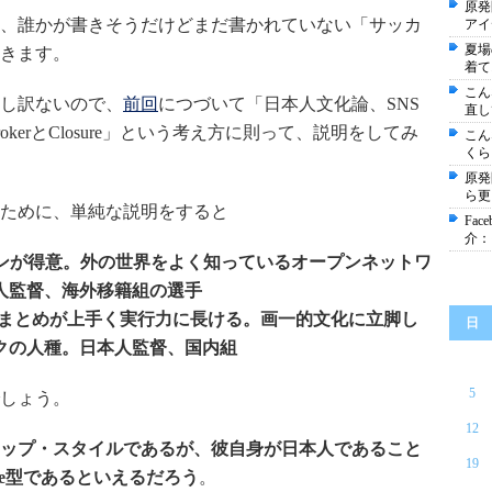
原発
、誰かが書きそうだけどまだ書かれていない「サッカ
アイ
夏場
きます。
着て
こん
し訳ないので、
前回
につづいて「日本人文化論、SNS
直し
kerとClosure」という考え方に則って、説明をしてみ
こん
くら
原発
ら更
ために、単純な説明をすると
Fa
介：
ションが得意。外の世界をよく知っているオープンネットワ
人監督、海外移籍組の選手
のとりまとめが上手く実行力に長ける。画一的文化に立脚し
日
クの人種。日本人監督、国内組
5
しょう。
12
ップ・スタイルであるが、彼自身が日本人であること
19
re型であるといえるだろう
。