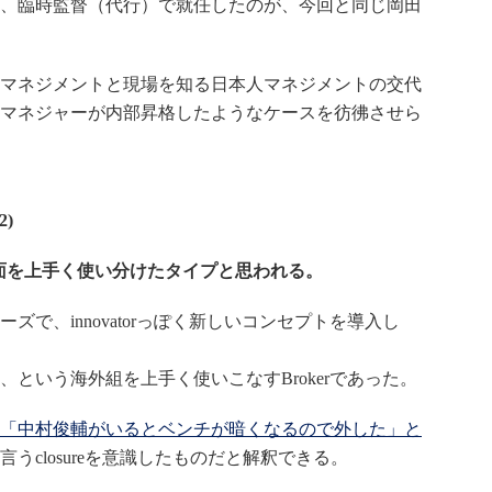
、臨時監督（代行）で就任したのが、今回と同じ岡田
マネジメントと現場を知る日本人マネジメントの交代
マネジャーが内部昇格したようなケースを彷彿させら
2)
つの側面を上手く使い分けたタイプと思われる。
で、innovatorっぽく新しいコンセプトを導入し
という海外組を上手く使いこなすBrokerであった。
「中村俊輔がいるとベンチが暗くなるので外した」と
うclosureを意識したものだと解釈できる。