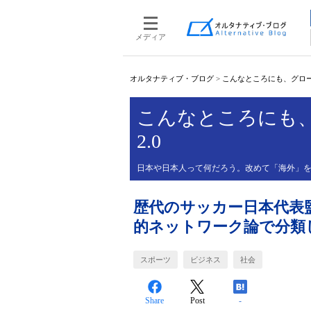
メディア
オルタナティブ・ブログ
>
こんなところにも、グロー
こんなところにも
2.0
日本や日本人って何だろう。改めて「海外」
歴代のサッカー日本代表
的ネットワーク論で分類
スポーツ
ビジネス
社会
Share
Post
-