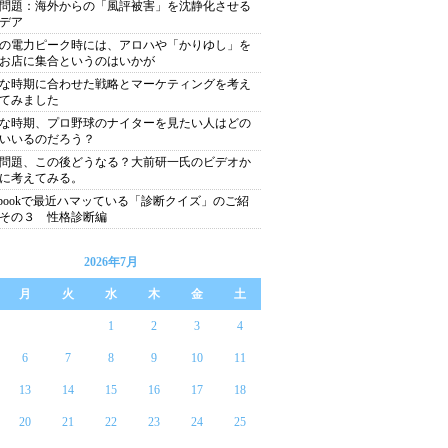
問題：海外からの「風評被害」を沈静化させる
デア
の電力ピーク時には、アロハや「かりゆし」を
お店に集合というのはいかが
な時期に合わせた戦略とマーケティングを考え
てみました
な時期、プロ野球のナイターを見たい人はどの
いいるのだろう？
問題、この後どうなる？大前研一氏のビデオか
に考えてみる。
cebookで最近ハマッている「診断クイズ」のご紹
その３ 性格診断編
2026年7月
月
火
水
木
金
土
1
2
3
4
6
7
8
9
10
11
13
14
15
16
17
18
20
21
22
23
24
25