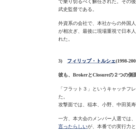
で乗り切るべく解任された。その後
武史監督である。
外資系の会社で、本社からの外国人
が相次ぎ、最後に現場重視で日本人
れた。
3)
フィリップ・トルシェ
(1998-200
彼も、BrokerとClosureの２
「フラット３」というキャッチフレーズ
た。
攻撃面では、稲本、小野、中田英寿、
一方、本大会のメンバー人選では、
言ったらしい
が、本番での実行力と言