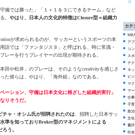
26
守備では勝った」「１＋１を３にできるチーム」など
る。
やはり、日本人の文化的特徴はClosure型＝組織力
カテ
MBA
Innovationが求められるのが、サッカーというスポーツの本
アプ
用語では「ファンタジスタ」と呼ばれる、時に常識・
コン
プレーを行うプレイヤーの出現が期待される。
スポ
テク
や松井」のプレーは、そのようなcreativityを感じさ
ネッ
った彼らは、やはり、「海外組」なのである。
ビジネ
マク
マー
ベーション、守備は日本文化に根ざした組織的実行」
仕事術
なりそうだ。
子育
政治
ビチャ・オシム氏が招聘されたのは
、招聘した日本サッ
文化
水準を知っておりBroker型のマネジメントによる
書評 
ただろう。
社会 