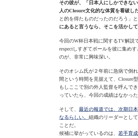
その彼が、「日本人にしかできない
人のClosure文化的な体質を看破したsu
と的を得たものだったのだろう」と
にあると言うなら、そこを活かして居直
今回のW杯日本戦に関するTV解説
respectしすぎてボールを彼に
のが、非常に興味深い。
そのオシム氏が２年前に急病で倒れ
間という時間を見据えて、Closu
もしここで別の外人監督を呼んできて、
っていたら、今回の成績はなかった
そして、
最近の報道では、次期日本
なるらしい。
組織のリーダーとして
ことだ。
候補に挙がっているのは、
若手育成