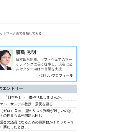
ネットワーク論で分類してみる
森島 秀明
日本IBM勤務。ソフトウェアのマー
ケティングに長く従事し、現在は公
共セクター向けの営業を支援
» 詳しいプロフィール
のエントリー
: 「日本をもう一度やり直しませんか」
ケル・サンデル教授 震災を語る
（ゼロ） X ∞ 」型のリスク判断が難しいのは、
トの世界も原発問題も同じ
議会の議員になるための得票数が１０００～３
０票だったとは。。