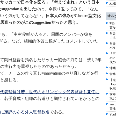
サッカーで日本化を図る」「考えて走れ」という日本
組織論
ggestionを出した
のは、今振り返ってみて、「なん
いう気がしてならない。
日本人の強みがClosure型文化
オル
ったのがこのsuggestionだったと思う。
割と
高な
営業
でも、「中村俊輔が入ると、周囲のメンバーが彼を
てる
集めすぎる」など、組織的体質に根ざしたコメントしていた
営業
パラ
「巨
Jo
て岡田監督を指名したサッカー協会の判断は、残り2年
代の
re型の実行力を重視したものであっただろう。
沖縄
チームの作り直し=innovationのやり直しなどを行
営業
と感じる。
【完
De
収候
代表監督は若手世代のオリンピック代表監督も兼任に
前年
、若手育成・組織の若返りも期待されているからとの
3社
Wo
高性
に定評のある外人監督数名
である。
Yo