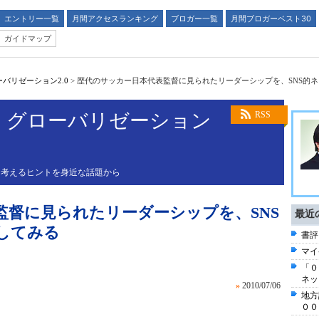
エントリー一覧
月間アクセスランキング
ブロガー一覧
月間ブロガーベスト30
ガイドマップ
バリゼーション2.0
>
歴代のサッカー日本代表監督に見られたリーダーシップを、SNS的
、グローバリゼーション
RSS
を考えるヒントを身近な話題から
監督に見られたリーダーシップを、SNS
最近
してみる
書評
マイ
「０
ネッ
»
2010/07/06
地方
００