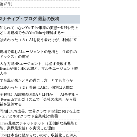
 (8件)
タナティブ・ブログ 最新の投稿
知られていないYouTube事業の実態〜KPIや売上
ど世界規模で今のYouTubeを理解する〜
は終わった（３）AIを使う者だけが、利他に立
現場で進むAIエージェントの急増と「生産性の
ドックス」の現実
大な万能HRエージェント」は必ず失敗する----
sh Bersinが描くHR 2030と、マルチエージェント時
人事
で台風が来たときの過ごし方、とでも言うか
は終わった（２）普遍はAIに、個別は人間に
全解説】AI駆動型M&Aとは何か――AIモデル＋
ep Researchアルゴリズムで「会社の未来」から買
補を逆算する
同期比43%成長、世界クラウド市場における上位
シェアとネオクラウド企業9社の影響
rdPress最強のチャットボット（圧倒的な高機能と
能、業界最安値）を実現した理由
uTuberは本当に儲からないのか。収益化した20人