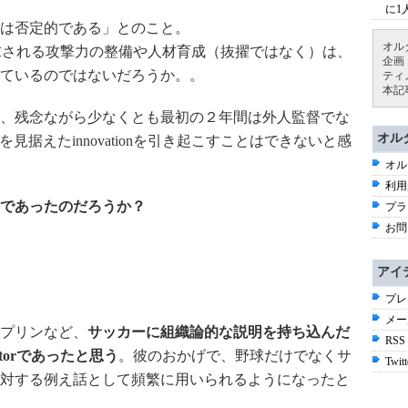
に1
は否定的である」とのこと。
オル
ivityが要求される攻撃力の整備や人材育成（抜擢ではなく）は、
企画
ているのではないだろうか。。
ティ
本記
、残念ながら少なくとも最初の２年間は外人監督でな
オル
据えたinnovationを引き起こすことはできないと感
オル
利用
であったのだろうか？
プラ
お問
アイ
プレ
メー
プリンなど、
サッカーに組織論的な説明を持ち込んだ
RSS
torであったと思う
。彼のおかげで、野球だけでなくサ
Twitt
対する例え話として頻繁に用いられるようになったと