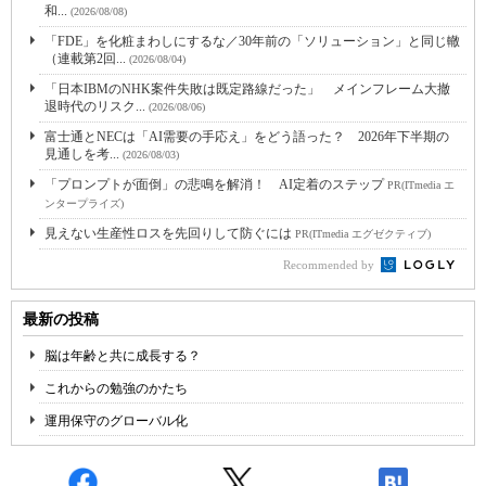
和...
(2026/08/08)
「FDE」を化粧まわしにするな／30年前の「ソリューション」と同じ轍
（連載第2回...
(2026/08/04)
「日本IBMのNHK案件失敗は既定路線だった」 メインフレーム大撤
退時代のリスク...
(2026/08/06)
富士通とNECは「AI需要の手応え」をどう語った？ 2026年下半期の
見通しを考...
(2026/08/03)
「プロンプトが面倒」の悲鳴を解消！ AI定着のステップ
PR(ITmedia エ
ンタープライズ)
見えない生産性ロスを先回りして防ぐには
PR(ITmedia エグゼクティブ)
Recommended by
最新の投稿
脳は年齢と共に成長する？
これからの勉強のかたち
運用保守のグローバル化