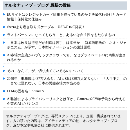
オルタナティブ・ブログ 最新の投稿
ECサイトはクレジットカード情報を持っているのか？決済代行会社とカード
情報非保持化の仕組み
cheeroより巻き取り式ケーブル USB-C to C発表！
ラストパーソンになってもらうこと、あるいは自主性をもたらすもの
「日本は改良は得意だが創造は苦手」は本当か----新原浩朗氏の「ネオ・ジャ
ポニズム」が示す、日本型イノベーションの設計原理
AI市場の主流がパブリッククラウドでも、なぜプライベートAIに商機が生ま
れるのか
その「なんて」が、切り捨てているものについて
2040年、事務職は437万人余り、AI人材は339万人足りない----「人手不足」の
一言では語れない、日本の労働市場の本当の姿
LLMの固有名：Sonnet 5
AI推論によるプライバシーリスクとは何か、Gartnerの2029年予測から考える
企業のAIガバナンス
オルタナティブ・ブログは、専門スタッフにより、企画・構成されていま
す。入力頂いた内容は、アイティメディアの他、オルタナティブ・ブロ
グ、及び本記事執筆会社に提供されます。