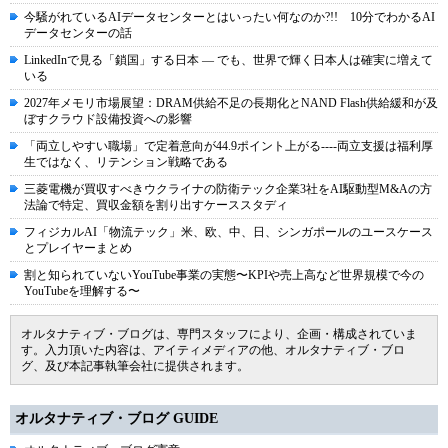
今騒がれているAIデータセンターとはいったい何なのか?!! 10分でわかるAI
データセンターの話
LinkedInで見る「鎖国」する日本 ― でも、世界で輝く日本人は確実に増えて
いる
2027年メモリ市場展望：DRAM供給不足の長期化とNAND Flash供給緩和が及
ぼすクラウド設備投資への影響
「両立しやすい職場」で定着意向が44.9ポイント上がる----両立支援は福利厚
生ではなく、リテンション戦略である
三菱電機が買収すべきウクライナの防衛テック企業3社をAI駆動型M&Aの方
法論で特定、買収金額を割り出すケーススタディ
フィジカルAI「物流テック」米、欧、中、日、シンガポールのユースケース
とプレイヤーまとめ
割と知られていないYouTube事業の実態〜KPIや売上高など世界規模で今の
YouTubeを理解する〜
オルタナティブ・ブログは、専門スタッフにより、企画・構成されていま
す。入力頂いた内容は、アイティメディアの他、オルタナティブ・ブロ
グ、及び本記事執筆会社に提供されます。
オルタナティブ・ブログ GUIDE