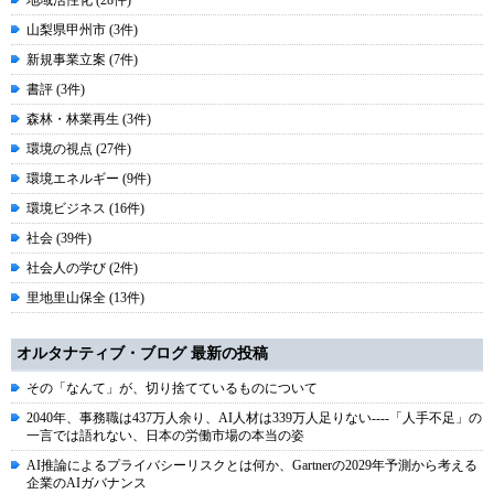
地域活性化 (28件)
山梨県甲州市 (3件)
新規事業立案 (7件)
書評 (3件)
森林・林業再生 (3件)
環境の視点 (27件)
環境エネルギー (9件)
環境ビジネス (16件)
社会 (39件)
社会人の学び (2件)
里地里山保全 (13件)
オルタナティブ・ブログ 最新の投稿
その「なんて」が、切り捨てているものについて
2040年、事務職は437万人余り、AI人材は339万人足りない----「人手不足」の
一言では語れない、日本の労働市場の本当の姿
AI推論によるプライバシーリスクとは何か、Gartnerの2029年予測から考える
企業のAIガバナンス