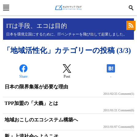
ITは手段、エコは目的
日本を環境立国にするために、ITベンチャーを飛び出して起業しました。
「地域活性化」カテゴリーの投稿 (3/3)
Share
Post
-
日本の限界集落が必要な理由
2011/02/25
Comment(1)
TPP加盟の「大義」とは
2011/01/21
Comment(0)
地域おこしのエコシステム構築へ
2011/01/07
Comment(0)
新・上流社会へようこそ