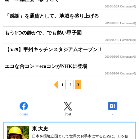
2010/10/24
Comment(0)
「感謝」を通貨として、地域を盛り上げる
2010/09/26
Comment(0)
もう1つの静かで、でも熱い甲子園
2010/06/16
Comment(0)
【5/29】甲州キッチンスタジアムオープン！
2010/05/05
Comment(0)
エコな合コン＝ecoコンがNHKに登場
2010/05/04
Comment(0)
1
2
3
Share
Post
-
東 大史
日本を環境立国として世界のお手本にする
ために、ITを使