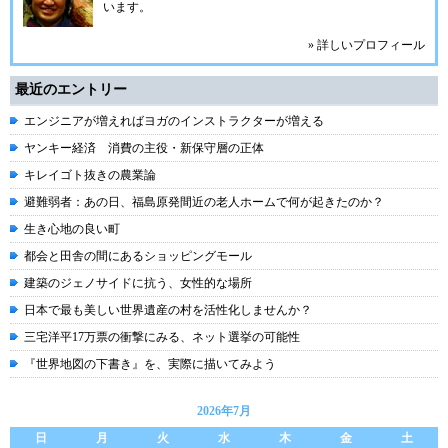
います。
» 詳しいプロフィール
最近のエントリー
エンジニアが増えればヨガのインストラクターが増える
ヤンキー経済 消費の主役・新保守層の正体
キレイゴト抜きの農業論
避難弱者：あの日、福島原発間近の老人ホームで何が起きたのか？
生き心地の良い町
都会と田舎の間にあるショッピングモール
建築のジェノサイドに抗う、女性的な場所
日本で最も美しい世界遺産の村を活性化しませんか？
三宅洋平17万票の衝撃にみる、ネット選挙の可能性
『世界地図の下書き』を、実際に描いてみよう
2026年7月
日
月
火
水
木
金
土