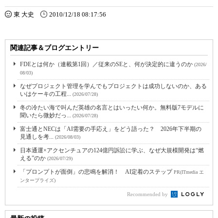
東 大史
2010/12/18 08:17:56
関連記事＆ブログエントリー
FDEとは何か（連載第1回）／従来のSEと、何が決定的に違うのか
(2026/
08/03)
なぜプロジェクト管理を学んでもプロジェクトは成功しないのか、ある
いはケーキの工程...
(2026/07/28)
冬の冷たい海で叫んだ英雄の名言とはいったい何か。無料版7モデルに
聞いたら微妙だっ...
(2026/07/28)
富士通とNECは「AI需要の手応え」をどう語った？ 2026年下半期の
見通しを考...
(2026/08/03)
日本通運×アクセンチュアの124億円訴訟に学ぶ、なぜ大規模開発は“燃
える”のか
(2026/07/29)
「プロンプトが面倒」の悲鳴を解消！ AI定着のステップ
PR(ITmedia エ
ンタープライズ)
Recommended by