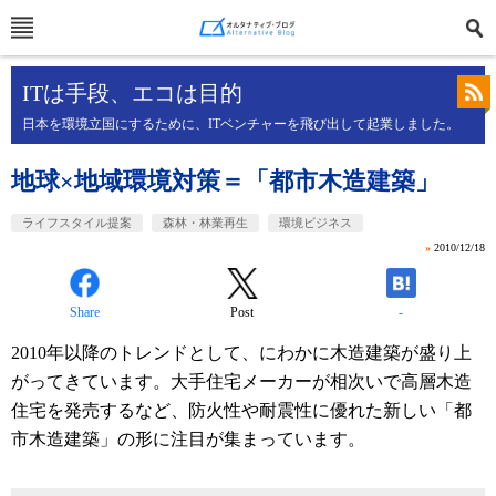
ITは手段、エコは目的
日本を環境立国にするために、ITベンチャーを飛び出して起業しました。
地球×地域環境対策＝「都市木造建築」
ライフスタイル提案
森林・林業再生
環境ビジネス
»
2010/12/18
Share
Post
-
2010年以降のトレンドとして、にわかに木造建築が盛り上
がってきています。大手住宅メーカーが相次いで高層木造
住宅を発売するなど、防火性や耐震性に優れた新しい「都
市木造建築」の形に注目が集まっています。