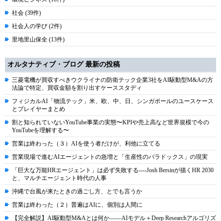
社会 (39件)
社会人の学び (2件)
里地里山保全 (13件)
オルタナティブ・ブログ 最新の投稿
三菱電機が買収すべきウクライナの防衛テック企業3社をAI駆動型M&Aの方
法論で特定、買収金額を割り出すケーススタディ
フィジカルAI「物流テック」米、欧、中、日、シンガポールのユースケース
とプレイヤーまとめ
割と知られていないYouTube事業の実態〜KPIや売上高など世界規模で今の
YouTubeを理解する〜
営業は終わった（３）AIを使う者だけが、利他に立てる
営業現場で進むAIエージェントの急増と「生産性のパラドックス」の現実
「巨大な万能HRエージェント」は必ず失敗する----Josh Bersinが描くHR 2030
と、マルチエージェント時代の人事
沖縄で台風が来たときの過ごし方、とでも言うか
営業は終わった（２）普遍はAIに、個別は人間に
【完全解説】AI駆動型M&Aとは何か――AIモデル＋Deep Researchアルゴリズ