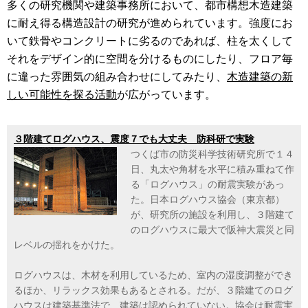
多くの研究機関や建築事務所において、都市構想木造建築
に耐え得る構造設計の研究が進められています。強度にお
いて鉄骨やコンクリートに劣るのであれば、柱を太くして
それをデザイン的に空間を分けるものにしたり、フロア毎
に違った雰囲気の組み合わせにしてみたり、
木造建築の新
しい可能性を探る活動
が広がっています。
３階建てログハウス、震度７でも大丈夫 防科研で実験
つくば市の防災科学技術研究所で１４
日、丸太や角材を水平に積み重ねて作
る「ログハウス」の耐震実験があっ
た。日本ログハウス協会（東京都）
が、研究所の施設を利用し、３階建て
のログハウスに最大で阪神大震災と同
レベルの揺れをかけた。
ログハウスは、木材を利用しているため、室内の湿度調整ができ
るほか、リラックス効果もあるとされる。だが、３階建てのログ
ハウスは建築基準法で、建築は認められていない。協会は耐震実