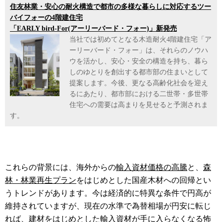
住友林業・安心の耐火構造で都市の多様な暮らしに対応するツー
バイフォーの4階建住宅
「EARLY bird-For(アーリーバード・フォー)」新発売
当社では初めてとなる木造耐火4階建住宅「ア
ーリーバード・フォー」は、それらのノウハ
ウを活かし、安心・安全の構造を持ち、暮ら
しのゆとりを創出する都市部の住まいとして
提案します。今後、更なる高齢化社会を迎え
るにあたり、都市部における二世帯・多世帯
住宅への需要は高まりを見せると予測されま
す。
これらの背景には、海外からの
輸入資材価格の高騰
と、
森
林・林業再生プラン
をはじめとした国産木材への回帰とい
うトレンドがあります。今は経済的に特異な条件で円高が
維持されていますが、現在の水準で為替相場が円安に転じ
れば、建材をはじめとした輸入資材が手に入らなくなる怖