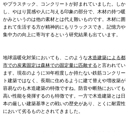
やプラスチック、コンクリートが好まれていました。しか
し、やはり質感や人に与える印象の部分で、木材の持つ暖
かみというのは他の素材とは代え難いものです。木材に囲
まれて生活する方が精神的にもリラックスでき、記憶力や
集中力の向上に寄与するという研究結果も出ています。
地球温暖化対策においても、このような
木造建築による都
市での炭素固定は森林での固定量に匹敵する
と言われてい
ます。現在のように30年程度しか持たない鉄筋コンクリー
ト建築ではなく、長期に住めるように建て替えや増改築が
容易なのも木造建築の特徴ですね。防音や断熱においても
高い性能を発揮するのも特徴です。一方で木造建築とは日
本の厳しい建築基準との戦いの歴史があり、とくに耐震性
において劣るものとされてきました。