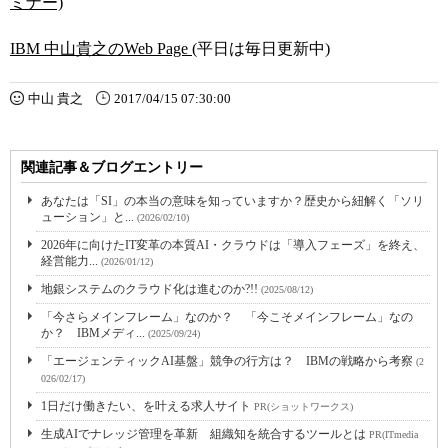
ミナー)
IBM 中山貴之のWeb Page
(平日は毎日更新中)
中山 貴之
2017/04/15 07:30:00
関連記事＆ブログエントリー
あなたは「SI」の本当の意味を知っていますか？歴史から紐解く「ソリ
ューション」と...
(2026/02/10)
2026年に向けたIT変革の本質AI・クラウドは「導入フェーズ」を終え、
経営能力...
(2026/01/12)
地銀システムのクラウド化は進むのか?!!
(2025/08/12)
「今さらメインフレーム」なのか？ 「今こそメインフレーム」なの
か？ IBMメディ...
(2025/09/24)
「エージェンティックAI基盤」競争の行方は？ IBMの戦略から考察
(2
026/02/17)
1日だけ働きたい、を叶える求人サイト
PR(ショットワークス)
生成AIでナレッジ管理を革新 組織知を統合するツールとは
PR(ITmedia