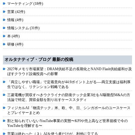
マーケティング (18件)
営業 (42件)
情報 (4件)
情報システム (31件)
本 (4件)
研修 (4件)
オルタナティブ・ブログ 最新の投稿
2027年メモリ市場展望：DRAM供給不足の長期化とNAND Flash供給緩和が及
ぼすクラウド設備投資への影響
「両立しやすい職場」で定着意向が44.9ポイント上がる----両立支援は福利厚
生ではなく、リテンション戦略である
三菱電機が買収すべきウクライナの防衛テック企業3社をAI駆動型M&Aの方
法論で特定、買収金額を割り出すケーススタディ
フィジカルAI「物流テック」米、欧、中、日、シンガポールのユースケース
とプレイヤーまとめ
割と知られていないYouTube事業の実態〜KPIや売上高など世界規模で今の
YouTubeを理解する〜
営業は終わった（３）AIを使う者だけが、利他に立てる