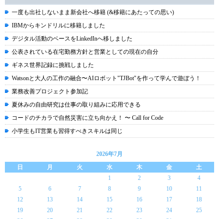
一度も出社しないまま新会社へ移籍 (&移籍にあたっての思い)
IBMからキンドリルに移籍しました
デジタル活動のベースをLinkedInへ移しました
公表されている在宅勤務方針と営業としての現在の自分
ギネス世界記録に挑戦しました
Watsonと大人の工作の融合〜AIロボット"TJBot"を作って学んで遊ぼう！
業務改善プロジェクト参加記
夏休みの自由研究は仕事の取り組みに応用できる
コードのチカラで自然災害に立ち向かえ！ 〜 Call for Code
小学生もIT営業も習得すべきスキルは同じ
2026年7月
日
月
火
水
木
金
土
1
2
3
4
5
6
7
8
9
10
11
12
13
14
15
16
17
18
19
20
21
22
23
24
25