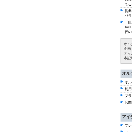
てる
営業
パラ
「巨
Jo
代の
オル
企画
ティ
本記
オル
オル
利用
プラ
お問
アイ
プレ