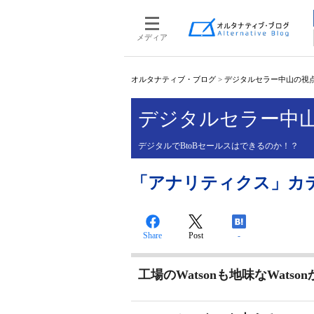
メディア
オルタナティブ・ブログ
>
デジタルセラー中山の視
デジタルセラー中
デジタルでBtoBセールスはできるのか！？
「アナリティクス」カ
Share
Post
-
工場のWatsonも地味なWatson