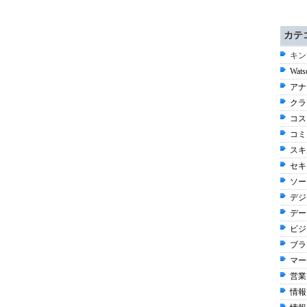
カテ
キン
Wats
アナ
クラウ
コスト
コミ
スキル
セキ
ソー
デジタ
デー
ビジ
ブラ
マー
営業 
情報 