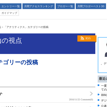
エントリー一覧
月間アクセスランキング
ブロガー一覧
月間ブロガーベスト30
ガイドマップ
点
>
「アナリティクス」カテゴリーの投稿
山の視点
RSS
テゴリーの投稿
。デ
最近
一度
ての
か
IB
2016/11/25
Comment(0)
デジ
公表