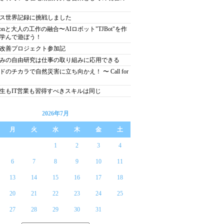
ス世界記録に挑戦しました
tsonと大人の工作の融合〜AIロボット"TJBot"を作
学んで遊ぼう！
改善プロジェクト参加記
みの自由研究は仕事の取り組みに応用できる
ドのチカラで自然災害に立ち向かえ！ 〜 Call for
生もIT営業も習得すべきスキルは同じ
2026年7月
月
火
水
木
金
土
1
2
3
4
6
7
8
9
10
11
13
14
15
16
17
18
20
21
22
23
24
25
27
28
29
30
31