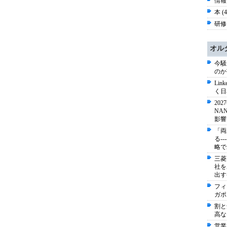
情報
本 (
研修 
オル
今騒
のか
Li
く日
20
NA
影響
「両
る-
略で
三菱
社を
出す
フィ
ガポ
割と
高な
営業