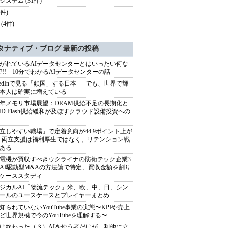
システム (31件)
4件)
(4件)
タナティブ・ブログ 最新の投稿
がれているAIデータセンターとはいったい何な
?!! 10分でわかるAIデータセンターの話
nkedInで見る「鎖国」する日本 ― でも、世界で輝
本人は確実に増えている
27年メモリ市場展望：DRAM供給不足の長期化と
ND Flash供給緩和が及ぼすクラウド設備投資への
立しやすい職場」で定着意向が44.9ポイント上が
---両立支援は福利厚生ではなく、リテンション戦
ある
電機が買収すべきウクライナの防衛テック企業3
AI駆動型M&Aの方法論で特定、買収金額を割り
ケーススタディ
ジカルAI「物流テック」米、欧、中、日、シン
ールのユースケースとプレイヤーまとめ
知られていないYouTube事業の実態〜KPIや売上
ど世界規模で今のYouTubeを理解する〜
は終わった（３）AIを使う者だけが、利他に立