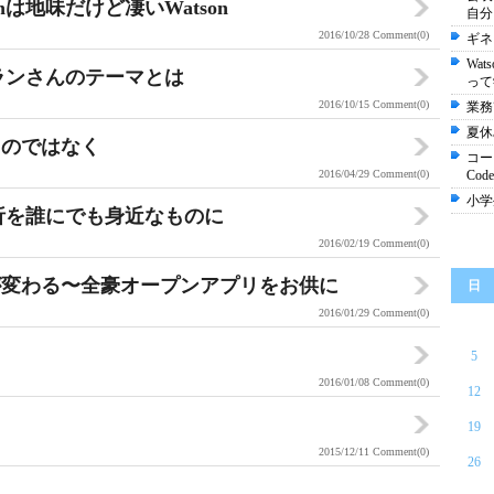
nは地味だけど凄いWatson
自分
2016/10/28
Comment(0)
ギネ
Wa
ィランさんのテーマとは
って
2016/10/15
Comment(0)
業務
夏休
るのではなく
コー
2016/04/29
Comment(0)
Code
小学
分析を誰にでも身近なものに
2016/02/19
Comment(0)
が変わる〜全豪オープンアプリをお供に
日
2016/01/29
Comment(0)
5
2016/01/08
Comment(0)
12
19
2015/12/11
Comment(0)
26