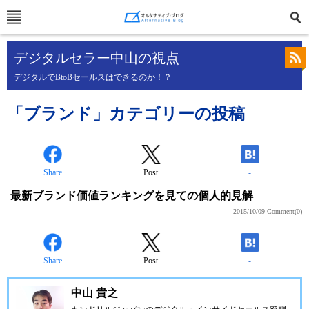
デジタルセラー中山の視点
デジタルでBtoBセールスはできるのか！？
「ブランド」カテゴリーの投稿
Share
Post
-
最新ブランド価値ランキングを見ての個人的見解
2015/10/09
Comment(0)
Share
Post
-
中山 貴之