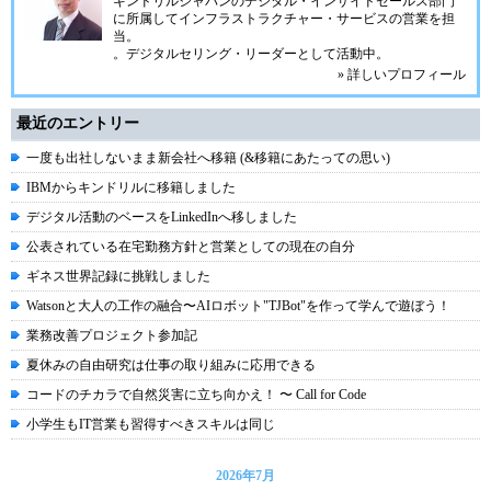
キンドリルジャパンのデジタル・インサイドセールス部門
に所属してインフラストラクチャー・サービスの営業を担
当。
。デジタルセリング・リーダーとして活動中。
» 詳しいプロフィール
最近のエントリー
一度も出社しないまま新会社へ移籍 (&移籍にあたっての思い)
IBMからキンドリルに移籍しました
デジタル活動のベースをLinkedInへ移しました
公表されている在宅勤務方針と営業としての現在の自分
ギネス世界記録に挑戦しました
Watsonと大人の工作の融合〜AIロボット"TJBot"を作って学んで遊ぼう！
業務改善プロジェクト参加記
夏休みの自由研究は仕事の取り組みに応用できる
コードのチカラで自然災害に立ち向かえ！ 〜 Call for Code
小学生もIT営業も習得すべきスキルは同じ
2026年7月