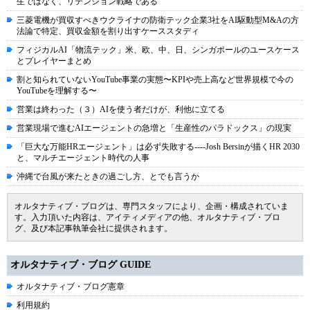
生ではなく、リテンション戦略である
三菱電機が買収すべきウクライナの防衛テック企業3社をAI駆動型M&Aの方
法論で特定、買収金額を割り出すケーススタディ
フィジカルAI「物流テック」米、欧、中、日、シンガポールのユースケース
とプレイヤーまとめ
割と知られていないYouTube事業の実態〜KPIや売上高など世界規模で今の
YouTubeを理解する〜
営業は終わった（３）AIを使う者だけが、利他に立てる
営業現場で進むAIエージェントの急増と「生産性のパラドックス」の現実
「巨大な万能HRエージェント」は必ず失敗する----Josh Bersinが描くHR 2030
と、マルチエージェント時代の人事
沖縄で台風が来たときの過ごし方、とでも言うか
オルタナティブ・ブログは、専門スタッフにより、企画・構成されていま
す。入力頂いた内容は、アイティメディアの他、オルタナティブ・ブロ
グ、及び本記事執筆会社に提供されます。
オルタナティブ・ブログ GUIDE
オルタナティブ・ブログ憲章
利用規約