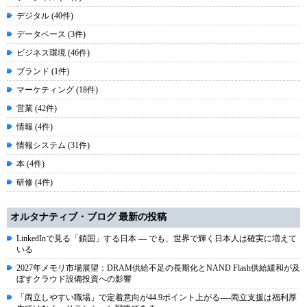
デジタル (40件)
データベース (3件)
ビジネス環境 (46件)
ブランド (1件)
マーケティング (18件)
営業 (42件)
情報 (4件)
情報システム (31件)
本 (4件)
研修 (4件)
オルタナティブ・ブログ 最新の投稿
LinkedInで見る「鎖国」する日本 ― でも、世界で輝く日本人は確実に増えて
いる
2027年メモリ市場展望：DRAM供給不足の長期化とNAND Flash供給緩和が及
ぼすクラウド設備投資への影響
「両立しやすい職場」で定着意向が44.9ポイント上がる----両立支援は福利厚