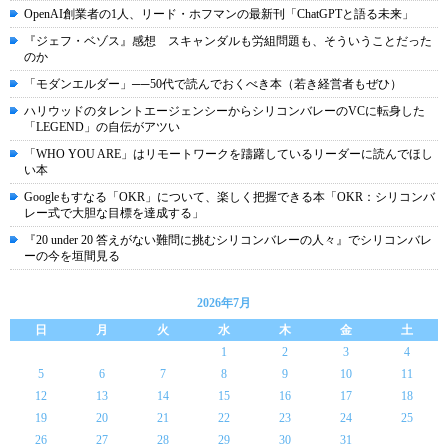
OpenAI創業者の1人、リード・ホフマンの最新刊「ChatGPTと語る未来」
『ジェフ・ベゾス』感想 スキャンダルも労組問題も、そういうことだった
のか
「モダンエルダー」──50代で読んでおくべき本（若き経営者もぜひ）
ハリウッドのタレントエージェンシーからシリコンバレーのVCに転身した
「LEGEND」の自伝がアツい
「WHO YOU ARE」はリモートワークを躊躇しているリーダーに読んでほし
い本
Googleもすなる「OKR」について、楽しく把握できる本「OKR：シリコンバ
レー式で大胆な目標を達成する」
『20 under 20 答えがない難問に挑むシリコンバレーの人々』でシリコンバレ
ーの今を垣間見る
2026年7月
日
月
火
水
木
金
土
1
2
3
4
5
6
7
8
9
10
11
12
13
14
15
16
17
18
19
20
21
22
23
24
25
26
27
28
29
30
31