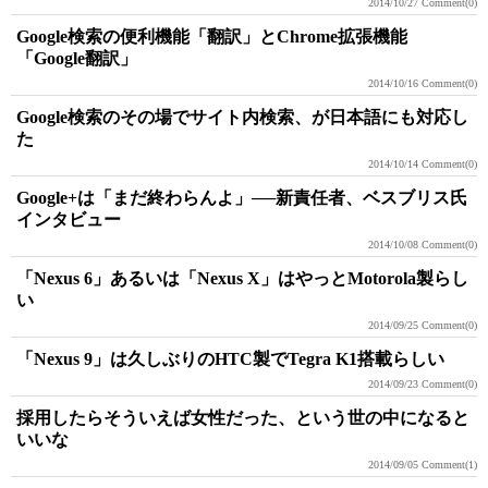
2014/10/27
Comment(0)
Google検索の便利機能「翻訳」とChrome拡張機能
「Google翻訳」
2014/10/16
Comment(0)
Google検索のその場でサイト内検索、が日本語にも対応し
た
2014/10/14
Comment(0)
Google+は「まだ終わらんよ」──新責任者、ベスブリス氏
インタビュー
2014/10/08
Comment(0)
「Nexus 6」あるいは「Nexus X」はやっとMotorola製らし
い
2014/09/25
Comment(0)
「Nexus 9」は久しぶりのHTC製でTegra K1搭載らしい
2014/09/23
Comment(0)
採用したらそういえば女性だった、という世の中になると
いいな
2014/09/05
Comment(1)