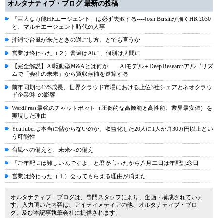
オルタナティブ・ブログ 最新の投稿
「巨大な万能HRエージェント」は必ず失敗する----Josh Bersinが描くHR 2030
と、マルチエージェント時代の人事
沖縄で台風が来たときの過ごし方、とでも言うか
営業は終わった（２）普遍はAIに、個別は人間に
【完全解説】AI駆動型M&Aとは何か――AIモデル＋Deep Researchアルゴリズ
ムで「会社の未来」から買収候補を逆算する
前年同期比43%成長、世界クラウド市場における上位3社シェアとネオクラウ
ド企業9社の影響
WordPress最強のチャットボット（圧倒的な高機能と高性能、業界最安値）を
実現した理由
YouTuberは本当に儲からないのか。収益化した20人に1人が月30万円以上とい
う可能性
台風への備えと、未来への備え
「ご年配には難しいんですよ」と君が言ったから八月二日は年配記念日
営業は終わった（１）会ってもらえる理由が消えた
オルタナティブ・ブログは、専門スタッフにより、企画・構成されていま
す。入力頂いた内容は、アイティメディアの他、オルタナティブ・ブロ
グ、及び本記事執筆会社に提供されます。