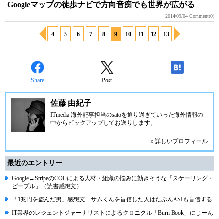
Googleマップの徒歩ナビで方向音痴でも世界が広がる
2014/09/04
Comment(0)
4
5
6
7
8
9
10
11
12
13
Share
Post
-
佐藤 由紀子
ITmedia 海外記事担当のsatoを通り過ぎていった海外情報の
中からピックアップしてお送りします。
» 詳しいプロフィール
最近のエントリー
Google→StripeのCOOによる人材・組織の悩みに効きそうな「スケーリング・
ピープル」（読書感想文）
「1兆円を盗んだ男」感想文 サムくんを盲信した人はたぶんASIも盲信する
IT業界のレジェントジャーナリストによるクロニクル「Burn Book」にじーん