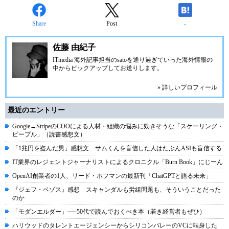
Share
Post
-
佐藤 由紀子
ITmedia 海外記事担当のsatoを通り過ぎていった海外情報の
中からピックアップしてお送りします。
» 詳しいプロフィール
最近のエントリー
Google→StripeのCOOによる人材・組織の悩みに効きそうな「スケーリング・
ピープル」（読書感想文）
「1兆円を盗んだ男」感想文 サムくんを盲信した人はたぶんASIも盲信する
IT業界のレジェントジャーナリストによるクロニクル「Burn Book」にじーん
OpenAI創業者の1人、リード・ホフマンの最新刊「ChatGPTと語る未来」
『ジェフ・ベゾス』感想 スキャンダルも労組問題も、そういうことだった
のか
「モダンエルダー」──50代で読んでおくべき本（若き経営者もぜひ）
ハリウッドのタレントエージェンシーからシリコンバレーのVCに転身した