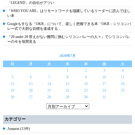
「LEGEND」の自伝がアツい
「WHO YOU ARE」はリモートワークを躊躇しているリーダーに読んでほし
い本
Googleもすなる「OKR」について、楽しく把握できる本「OKR：シリコンバ
レー式で大胆な目標を達成する」
『20 under 20 答えがない難問に挑むシリコンバレーの人々』でシリコンバレ
ーの今を垣間見る
2026年7月
日
月
火
水
木
金
土
1
2
3
4
5
6
7
8
9
10
11
12
13
14
15
16
17
18
19
20
21
22
23
24
25
26
27
28
29
30
31
カテゴリー
Amazon (11件)