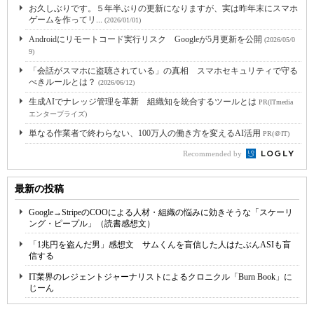
お久しぶりです。５年半ぶりの更新になりますが、実は昨年末にスマホ
ゲームを作ってリ...
(2026/01/01)
Androidにリモートコード実行リスク Googleが5月更新を公開
(2026/05/0
9)
「会話がスマホに盗聴されている」の真相 スマホセキュリティで守る
べきルールとは？
(2026/06/12)
生成AIでナレッジ管理を革新 組織知を統合するツールとは
PR(ITmedia
エンタープライズ)
単なる作業者で終わらない、100万人の働き方を変えるAI活用
PR(＠IT)
Recommended by
最新の投稿
Google→StripeのCOOによる人材・組織の悩みに効きそうな「スケーリ
ング・ピープル」（読書感想文）
「1兆円を盗んだ男」感想文 サムくんを盲信した人はたぶんASIも盲
信する
IT業界のレジェントジャーナリストによるクロニクル「Burn Book」に
じーん