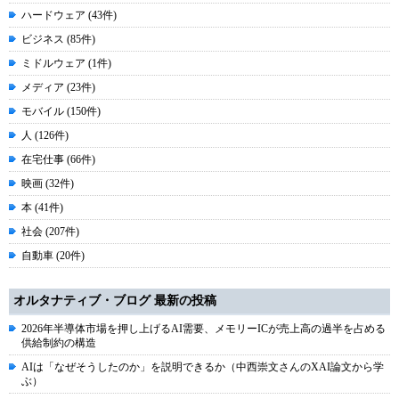
ハードウェア (43件)
ビジネス (85件)
ミドルウェア (1件)
メディア (23件)
モバイル (150件)
人 (126件)
在宅仕事 (66件)
映画 (32件)
本 (41件)
社会 (207件)
自動車 (20件)
オルタナティブ・ブログ 最新の投稿
2026年半導体市場を押し上げるAI需要、メモリーICが売上高の過半を占める
供給制約の構造
AIは「なぜそうしたのか」を説明できるか（中西崇文さんのXAI論文から学
ぶ）