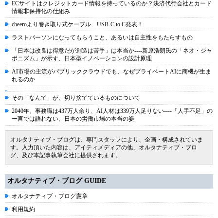
ECサイトはクレジットカード情報を持っているのか？決済代行会社とカード
情報非保持化の仕組み
cheeroより巻き取り式ケーブル USB-C to C発表！
ラストパーソンになってもらうこと、あるいは自主性をもたらすもの
「日本は改良は得意だが創造は苦手」は本当か----新原浩朗氏の「ネオ・ジャ
ポニズム」が示す、日本型イノベーションの設計原理
AI市場の主流がパブリッククラウドでも、なぜプライベートAIに商機が生ま
れるのか
その「なんて」が、切り捨てているものについて
2040年、事務職は437万人余り、AI人材は339万人足りない----「人手不足」の
一言では語れない、日本の労働市場の本当の姿
オルタナティブ・ブログは、専門スタッフにより、企画・構成されていま
す。入力頂いた内容は、アイティメディアの他、オルタナティブ・ブロ
グ、及び本記事執筆会社に提供されます。
オルタナティブ・ブログ GUIDE
オルタナティブ・ブログ憲章
利用規約