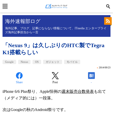
海外速報部ログ
海外記事、ブログ、記事にならない情報について、ITmedia エンタープライ
ズ海外記事担当から一言
「Nexus 9」は久しぶりのHTC製でTegra
K1搭載らしい
Google
Nexus
OS
ガジェット
モバイル
»
2014/09/23
Share
Post
-
iPhone 6/6 Plus祭り、Apple恒例の
週末販売台数発表
も出て
（メディア的には）一段落。
次はGoogleの秋のAndroid祭りです。