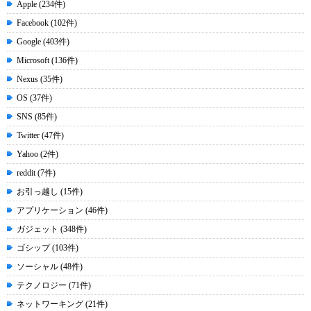
Apple (234件)
Facebook (102件)
Google (403件)
Microsoft (136件)
Nexus (35件)
OS (37件)
SNS (85件)
Twitter (47件)
Yahoo (2件)
reddit (7件)
お引っ越し (15件)
アプリケーション (46件)
ガジェット (348件)
ゴシップ (103件)
ソーシャル (48件)
テクノロジー (71件)
ネットワーキング (21件)