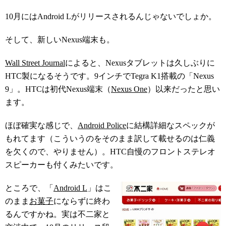
10月にはAndroid Lがリリースされるんじゃないでしょか。
そして、新しいNexus端末も。
Wall Street Journal
によると、Nexusタブレットは久しぶりに
HTC製になるそうです。9インチでTegra K1搭載の「Nexus
9」。HTCは初代Nexus端末（
Nexus One
）以来だったと思い
ます。
ほぼ確実な感じで、
Android Police
に結構詳細なスペックが
もれてます（こういうのをそのまま訳して載せるのは仁義
を欠くので、やりません）。HTC自慢のフロントステレオ
スピーカーも付くみたいです。
ところで、「
Android L
」はこ
のまま
お菓子
にならずに終わ
るんですかね。実は不二家と