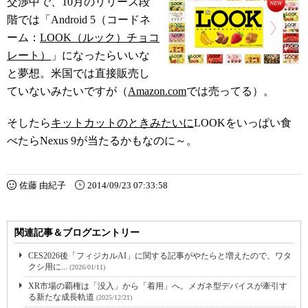
交渉中で、10月のリリース段
階では「Android 5（コードネ
ーム：
LOOK（ルック）チョコ
レート）
」になったらいいな
と夢想。米国では直接販売し
ていないみたいですが（
Amazon.com
では売ってる）。
そしたら
キットカットのときみたいに
LOOKをいっぱい食
べたらNexus 9が当たるかもなのに～。
佐藤 由紀子
2014/09/23 07:33:58
関連記事＆ブログエントリー
CES2026後「フィジカルAI」に関する記事がやたらと増えたので、ワタ
クシ用に...
(2026/01/11)
XR市場の覇権は「没入」から「着用」へ。メガネ型デバイスが牽引す
る新たな成長軌道
(2025/12/21)