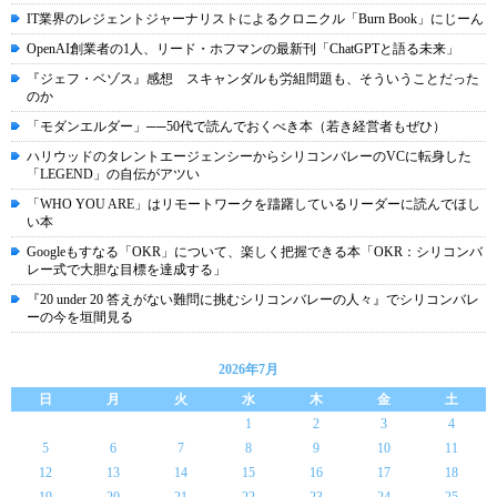
IT業界のレジェントジャーナリストによるクロニクル「Burn Book」にじーん
OpenAI創業者の1人、リード・ホフマンの最新刊「ChatGPTと語る未来」
『ジェフ・ベゾス』感想 スキャンダルも労組問題も、そういうことだった
のか
「モダンエルダー」──50代で読んでおくべき本（若き経営者もぜひ）
ハリウッドのタレントエージェンシーからシリコンバレーのVCに転身した
「LEGEND」の自伝がアツい
「WHO YOU ARE」はリモートワークを躊躇しているリーダーに読んでほし
い本
Googleもすなる「OKR」について、楽しく把握できる本「OKR：シリコンバ
レー式で大胆な目標を達成する」
『20 under 20 答えがない難問に挑むシリコンバレーの人々』でシリコンバレ
ーの今を垣間見る
2026年7月
日
月
火
水
木
金
土
1
2
3
4
5
6
7
8
9
10
11
12
13
14
15
16
17
18
19
20
21
22
23
24
25