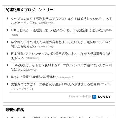
関連記事＆ブログエントリー
なぜプロジェクト管理を学んでもプロジェクトは成功しないのか、ある
いはケーキの工程...
(2026/07/28)
FDEとは何か（連載第1回）／従来のSEと、何が決定的に違うのか
(2026/
08/03)
冬の冷たい海で叫んだ英雄の名言とはいったい何か。無料版7モデルに
聞いたら微妙だっ...
(2026/07/28)
日本通運×アクセンチュアの124億円訴訟に学ぶ、なぜ大規模開発は“燃
える”のか
(2026/07/29)
「SIer丸投げ」からどう脱却する？ “非ITエンジニア9割”でシステム刷
新に挑...
(2026/07/29)
Jeep史上最長! 85時間の試乗体験
PR(Jeep Japan)
大阪ガスに学ぶ！ 大手企業が生成AI導入を成功させる理由
PR(ITmedia
エンタープライズ)
Recommended by
最新の投稿