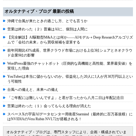
オルタナティブ・ブログ 最新の投稿
沖縄で台風が来たときの過ごし方、とでも言うか
営業は終わった（２）普遍はAIに、個別は人間に
【完全解説】AI駆動型M&Aとは何か――AIモデル＋Deep Researchアルゴリズ
ムで「会社の未来」から買収候補を逆算する
前年同期比43%成長、世界クラウド市場における上位3社シェアとネオクラウ
ド企業9社の影響
WordPress最強のチャットボット（圧倒的な高機能と高性能、業界最安値）を
実現した理由
YouTuberは本当に儲からないのか。収益化した20人に1人が月30万円以上とい
う可能性
台風への備えと、未来への備え
「ご年配には難しいんですよ」と君が言ったから八月二日は年配記念日
営業は終わった（１）会ってもらえる理由が消えた
スペースXの宇宙AIデータセンター用衛星Starmind（最終的に百万基規模）に
はNVIDIAのVera Rubin NVL72が搭載される！
オルタナティブ・ブログは、専門スタッフにより、企画・構成されていま