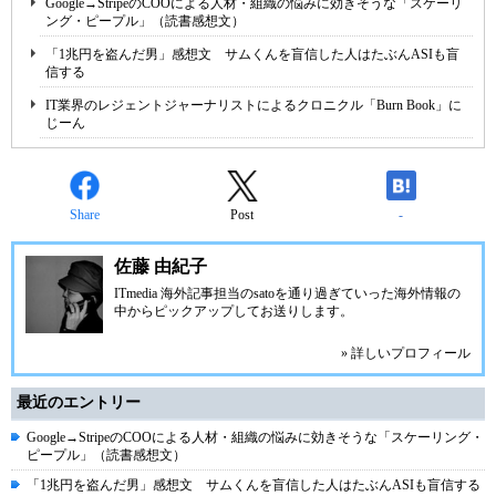
Google→StripeのCOOによる人材・組織の悩みに効きそうな「スケーリ
ング・ピープル」（読書感想文）
「1兆円を盗んだ男」感想文 サムくんを盲信した人はたぶんASIも盲
信する
IT業界のレジェントジャーナリストによるクロニクル「Burn Book」に
じーん
Share
Post
-
佐藤 由紀子
ITmedia 海外記事担当のsatoを通り過ぎていった海外情報の
中からピックアップしてお送りします。
» 詳しいプロフィール
最近のエントリー
Google→StripeのCOOによる人材・組織の悩みに効きそうな「スケーリング・
ピープル」（読書感想文）
「1兆円を盗んだ男」感想文 サムくんを盲信した人はたぶんASIも盲信する