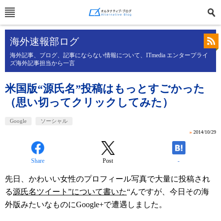
海外速報部ログ
海外記事、ブログ、記事にならない情報について、ITmedia エンタープライ
ズ海外記事担当から一言
米国版“源氏名”投稿はもっとすごかった
（思い切ってクリックしてみた）
Google
ソーシャル
»
2014/10/29
Share
Post
-
先日、かわいい女性のプロフィール写真で大量に投稿され
る
源氏名ツイート”について書いた
“んですが、今日その海
外版みたいなものにGoogle+で遭遇しました。