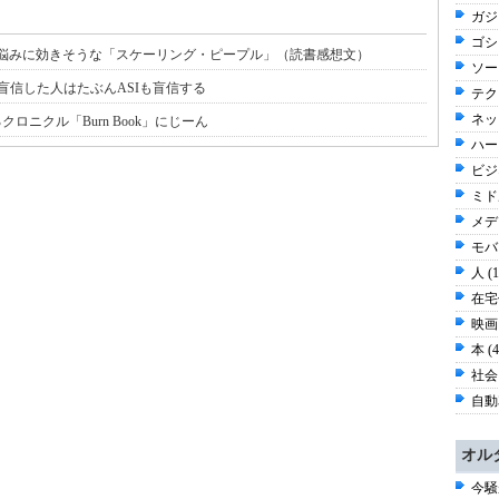
ガジ
ゴシッ
材・組織の悩みに効きそうな「スケーリング・ピープル」（読書感想文）
ソー
盲信した人はたぶんASIも盲信する
テク
ネッ
ロニクル「Burn Book」にじーん
ハー
ビジネ
ミド
メディ
モバイ
人 (
在宅仕
映画 
本 (
社会 
自動車
オル
今騒