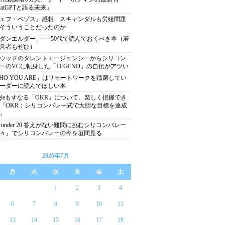
hatGPTと語る未来」
ェフ・ベゾス』感想 スキャンダルも労組問題
そういうことだったのか
ダンエルダー」──50代で読んでおくべき本（若
営者もぜひ）
ウッドのタレントエージェンシーからシリコン
ーのVCに転身した「LEGEND」の自伝がアツい
HO YOU ARE」はリモートワークを躊躇してい
ーダーに読んでほしい本
ogleもすなる「OKR」について、楽しく把握でき
「OKR：シリコンバレー式で大胆な目標を達成
」
0 under 20 答えがない難問に挑むシリコンバレー
々』でシリコンバレーの今を垣間見る
2026年7月
月
火
水
木
金
土
1
2
3
4
6
7
8
9
10
11
13
14
15
16
17
18