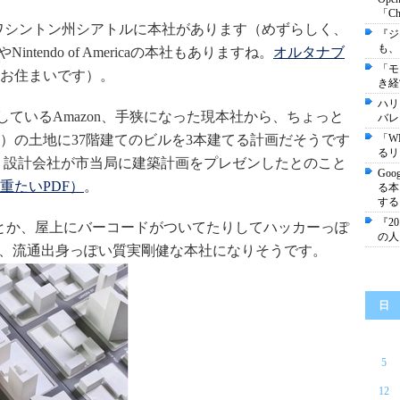
「C
く、ワシントン州シアトルに本社があります（めずらしく、
『ジ
も、
intendo of Americaの本社もありますね。
オルタナブ
「モ
お住まいです）。
き経
ハリ
用しているAmazon、手狭になった現本社から、ちょっと
バレ
坪）の土地に37階建てのビルを3本建てる計画だそうです
「W
るリ
に、設計会社が市当局に建築計画をプレゼンしたとのこと
Go
重たいPDF）
。
る本
する
『2
とか、屋上にバーコードがついてたりしてハッカーっぽ
の人
、流通出身っぽい質実剛健な本社になりそうです。
日
5
12