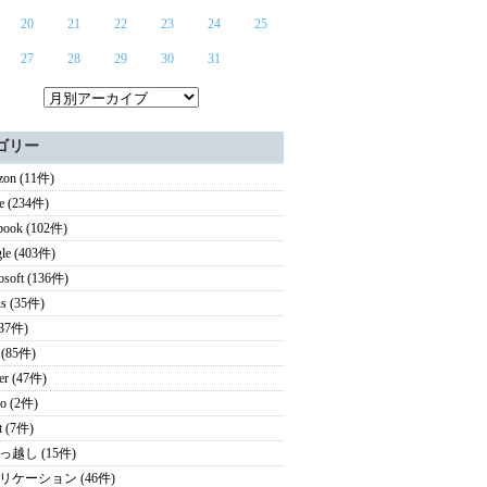
20
21
22
23
24
25
27
28
29
30
31
ゴリー
on (11件)
e (234件)
book (102件)
le (403件)
osoft (136件)
s (35件)
(37件)
 (85件)
ter (47件)
o (2件)
it (7件)
っ越し (15件)
リケーション (46件)