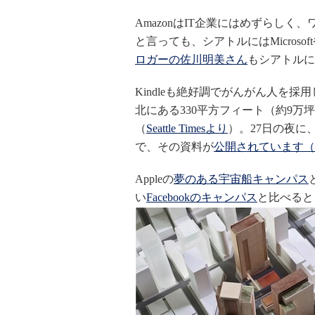
AmazonはIT企業にはめずらし
と言っても、シアトルにはMicrosoftやN
ロガーの佐川明美さん
もシアトルに
Kindleも絶好調でがんがん人を採
北にある330平方フィート（約9万
（
Seattle Timesより
）。27日の夜
で、その資料が
公開されています（
Appleの
夢のある宇宙船キャンパス
い
Facebookのキャンパス
と比べると