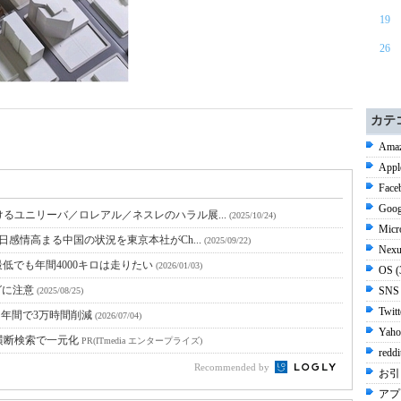
19
26
カテ
Amaz
Appl
Face
Goog
るユニリーバ／ロレアル／ネスレのハラル展...
(2025/10/24)
Micr
日感情高まる中国の状況を東京本社がCh...
(2025/09/22)
Nexu
低でも年間4000キロは走りたい
(2026/01/03)
OS 
グに注意
SNS
(2025/08/25)
Twit
 年間で3万時間削減
(2026/07/04)
Yaho
横断検索で一元化
PR(ITmedia エンタープライズ)
redd
Recommended by
お引
アプ