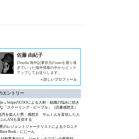
佐藤 由紀子
ITmedia 海外記事担当のsatoを通り過
ぎていった海外情報の中からピック
アップしてお送りします。
» 詳しいプロフィール
のエントリー
ogle→StripeのCOOによる人材・組織の悩みに効き
な「スケーリング・ピープル」（読書感想文）
兆円を盗んだ男」感想文 サムくんを盲信した人
ぶんASIも盲信する
業界のレジェントジャーナリストによるクロニク
Burn Book」にじーん
enAI創業者の1人、リード・ホフマンの最新刊