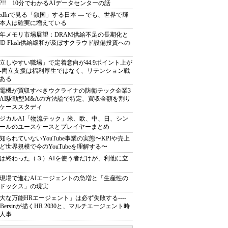
?!! 10分でわかるAIデータセンターの話
nkedInで見る「鎖国」する日本 ― でも、世界で輝
本人は確実に増えている
27年メモリ市場展望：DRAM供給不足の長期化と
ND Flash供給緩和が及ぼすクラウド設備投資への
立しやすい職場」で定着意向が44.9ポイント上が
---両立支援は福利厚生ではなく、リテンション戦
ある
電機が買収すべきウクライナの防衛テック企業3
AI駆動型M&Aの方法論で特定、買収金額を割り
ケーススタディ
ジカルAI「物流テック」米、欧、中、日、シン
ールのユースケースとプレイヤーまとめ
知られていないYouTube事業の実態〜KPIや売上
ど世界規模で今のYouTubeを理解する〜
は終わった（３）AIを使う者だけが、利他に立
現場で進むAIエージェントの急増と「生産性の
ドックス」の現実
大な万能HRエージェント」は必ず失敗する----
sh Bersinが描くHR 2030と、マルチエージェント時
人事