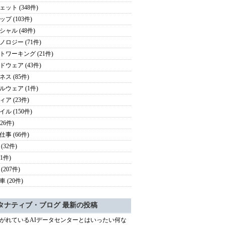
ェット (348件)
プ (103件)
シャル (48件)
ノロジー (71件)
トワーキング (21件)
ドウェア (43件)
ス (85件)
ルウェア (1件)
ア (23件)
ル (150件)
126件)
事 (66件)
(32件)
41件)
(207件)
 (20件)
タナティブ・ブログ 最新の投稿
がれているAIデータセンターとはいったい何な