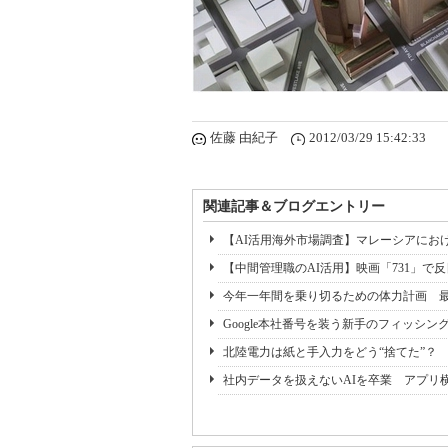
佐藤 由紀子
2012/03/29 15:42:33
関連記事＆ブログエントリー
【AI活用海外市場調査】マレーシアにおけ
【中間管理職のAI活用】映画「731」で反
今年一年間を乗り切るための体力計画 最
Google本社番号を装う新手のフィッシン
北陸電力は紙と手入力をどう“捨てた”？
社内データを扱えないAIを卒業 アプリ