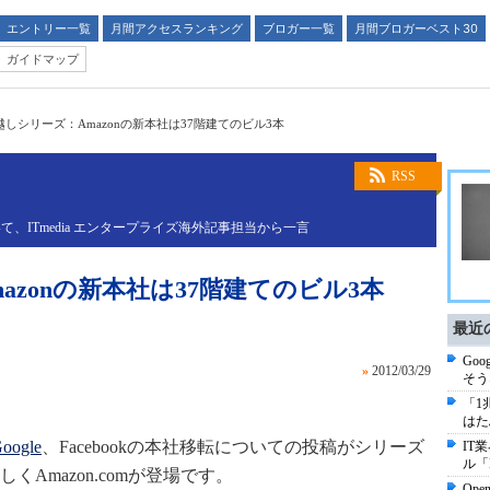
エントリー一覧
月間アクセスランキング
ブロガー一覧
月間ブロガーベスト30
ガイドマップ
しシリーズ：Amazonの新本社は37階建てのビル3本
RSS
ITmedia エンタープライズ海外記事担当から一言
zonの新本社は37階建てのビル3本
最近
Go
»
2012/03/29
そう
「1
はた
oogle
、Facebookの本社移転についての投稿がシリーズ
IT
ル「
Amazon.comが登場です。
Op