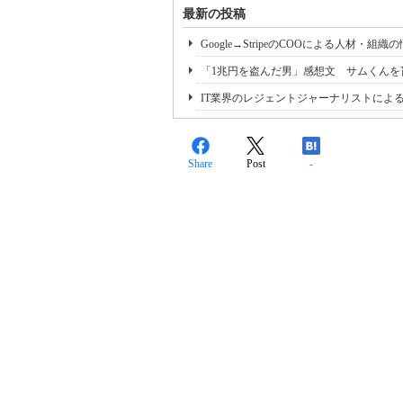
最新の投稿
Google→StripeのCOOによる人
「1兆円を盗んだ男」感想文 サムくんを
IT業界のレジェントジャーナリストによるク
Share
Post
-