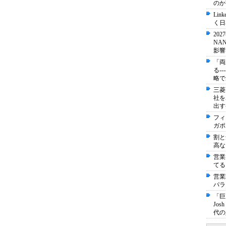
のか
Li
く日
20
NA
影響
「両
る-
略で
三菱
社を
出す
フィ
ガポ
割と
高な
営業
てる
営業
パラ
「巨
Jo
代の