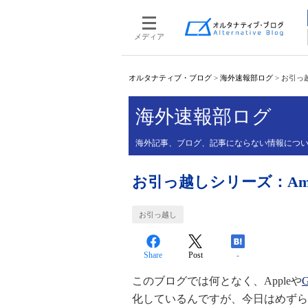
メディア
オルタナティブ・ブログ
>
海外速報部ログ
>
お引っ越
海外速報部ログ
海外記事、ブログ、記事にならない情報について、
お引っ越しシリーズ：Ama
お引っ越し
Share
Post
-
このブログでは何となく、Appleや
G
化しているんですが、今日はめずらしく