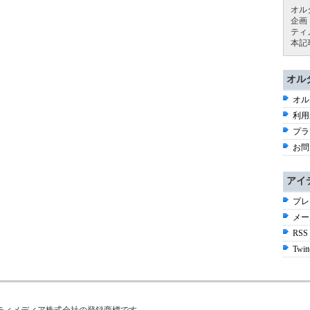
オル
企画
ティ
本記
オル
オル
利用
プラ
お問
アイ
プレ
メー
RSS
Twitt