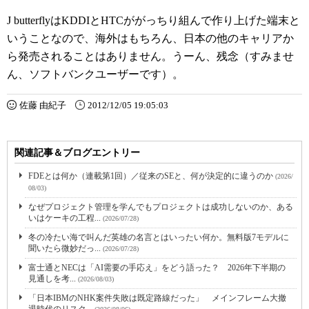
J butterflyはKDDIとHTCががっちり組んで作り上げた端末と
いうことなので、海外はもちろん、日本の他のキャリアか
ら発売されることはありません。うーん、残念（すみませ
ん、ソフトバンクユーザーです）。
佐藤 由紀子
2012/12/05 19:05:03
関連記事＆ブログエントリー
FDEとは何か（連載第1回）／従来のSEと、何が決定的に違うのか
(2026/
08/03)
なぜプロジェクト管理を学んでもプロジェクトは成功しないのか、ある
いはケーキの工程...
(2026/07/28)
冬の冷たい海で叫んだ英雄の名言とはいったい何か。無料版7モデルに
聞いたら微妙だっ...
(2026/07/28)
富士通とNECは「AI需要の手応え」をどう語った？ 2026年下半期の
見通しを考...
(2026/08/03)
「日本IBMのNHK案件失敗は既定路線だった」 メインフレーム大撤