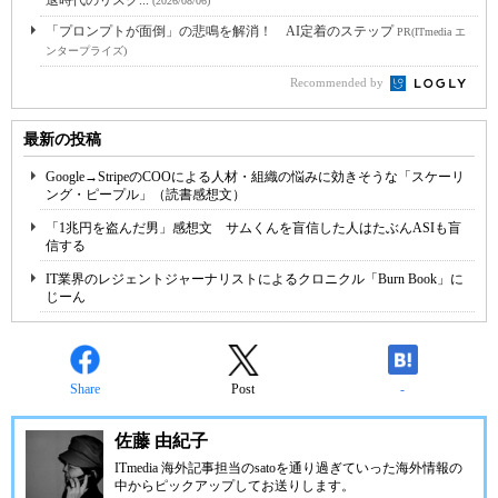
退時代のリスク...
(2026/08/06)
「プロンプトが面倒」の悲鳴を解消！ AI定着のステップ
PR(ITmedia エ
ンタープライズ)
Recommended by
最新の投稿
Google→StripeのCOOによる人材・組織の悩みに効きそうな「スケーリ
ング・ピープル」（読書感想文）
「1兆円を盗んだ男」感想文 サムくんを盲信した人はたぶんASIも盲
信する
IT業界のレジェントジャーナリストによるクロニクル「Burn Book」に
じーん
Share
Post
-
佐藤 由紀子
ITmedia 海外記事担当のsatoを通り過ぎていった海外情報の
中からピックアップしてお送りします。