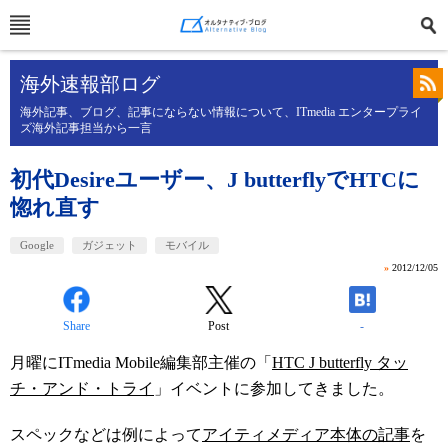
海外速報部ログ
海外記事、ブログ、記事にならない情報について、ITmedia エンタープライ
ズ海外記事担当から一言
初代Desireユーザー、J butterflyでHTCに
惚れ直す
Google
ガジェット
モバイル
»
2012/12/05
Share
Post
-
月曜にITmedia Mobile編集部主催の「
HTC J butterfly タッ
チ・アンド・トライ
」イベントに参加してきました。
スペックなどは例によって
アイティメディア本体の記事
を