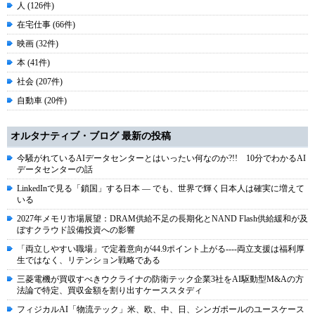
人 (126件)
在宅仕事 (66件)
映画 (32件)
本 (41件)
社会 (207件)
自動車 (20件)
オルタナティブ・ブログ 最新の投稿
今騒がれているAIデータセンターとはいったい何なのか?!! 10分でわかるAI
データセンターの話
LinkedInで見る「鎖国」する日本 ― でも、世界で輝く日本人は確実に増えて
いる
2027年メモリ市場展望：DRAM供給不足の長期化とNAND Flash供給緩和が及
ぼすクラウド設備投資への影響
「両立しやすい職場」で定着意向が44.9ポイント上がる----両立支援は福利厚
生ではなく、リテンション戦略である
三菱電機が買収すべきウクライナの防衛テック企業3社をAI駆動型M&Aの方
法論で特定、買収金額を割り出すケーススタディ
フィジカルAI「物流テック」米、欧、中、日、シンガポールのユースケース