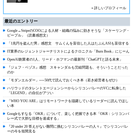
» 詳しいプロフィール
最近のエントリー
Google→StripeのCOOによる人材・組織の悩みに効きそうな「スケーリング・
ピープル」（読書感想文）
「1兆円を盗んだ男」感想文 サムくんを盲信した人はたぶんASIも盲信する
IT業界のレジェントジャーナリストによるクロニクル「Burn Book」にじーん
OpenAI創業者の1人、リード・ホフマンの最新刊「ChatGPTと語る未来」
『ジェフ・ベゾス』感想 スキャンダルも労組問題も、そういうことだった
のか
「モダンエルダー」──50代で読んでおくべき本（若き経営者もぜひ）
ハリウッドのタレントエージェンシーからシリコンバレーのVCに転身した
「LEGEND」の自伝がアツい
「WHO YOU ARE」はリモートワークを躊躇しているリーダーに読んでほし
い本
Googleもすなる「OKR」について、楽しく把握できる本「OKR：シリコンバ
レー式で大胆な目標を達成する」
『20 under 20 答えがない難問に挑むシリコンバレーの人々』でシリコンバレ
ーの今を垣間見る