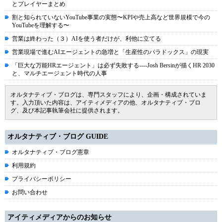
とプレイヤーまとめ
割と知られていないYouTube事業の実態〜KPIや売上高など世界規模で今の
YouTubeを理解する〜
営業は終わった（３）AIを使う者だけが、利他に立てる
営業現場で進むAIエージェントの急増と「生産性のパラドックス」の現実
「巨大な万能HRエージェント」は必ず失敗する----Josh Bersinが描くHR 2030
と、マルチエージェント時代の人事
オルタナティブ・ブログは、専門スタッフにより、企画・構成されていま
す。入力頂いた内容は、アイティメディアの他、オルタナティブ・ブロ
グ、及び本記事執筆会社に提供されます。
オルタナティブ・ブログ GUIDE
オルタナティブ・ブログ憲章
利用規約
プライバシーポリシー
お問い合わせ
アイティメディアからのお知らせ