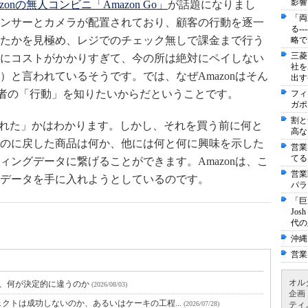
影響
azonの無人コンビニ「Amazon Go」
が話題になりまし
「両
ンサーとカメラが配置されており、顧客の行動を逐一
る-
たかを見極め、レジでのチェック無しで課金まで行う
略で
三菱
にコストがかかりすぎて、今の所は絶対にペイしない
社を
と言われているそうです。では、なぜAmazonはそん
出す
買者の「行動」を知りたいからだということです。
フィ
ガポ
割と
売れた」かはわかります。しかし、それを買う前に何と
高な
のに戻した商品は何か、他には何と何に興味を示した
営業
てる
ングデータに繋げることができます。Amazonは、こ
営業
データを手に入れようとしているのです。
パラ
「巨
Jo
代の
沖縄
営業
オル
と、何が決定的に違うのか
(2026/08/03)
企画
クトは成功しないのか、あるいはケーキの工程...
(2026/07/28)
ティ