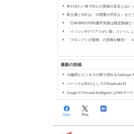
冬の冷たい海で叫んだ英雄の名言とはいっ
富士通とNECは「AI需要の手応え」をどう
「日本IBMのNHK案件失敗は既定路線だ
「イソジン®クリアうがい薬」といっしょ
「プロンプトが面倒」の悲鳴を解消！ A
最新の投稿
AI倫理とビジネスの間で揺れるAnthropic My
パーソナルRAGとしてのNotebookLM
Google の Personal Intelligence 
Share
Post
-