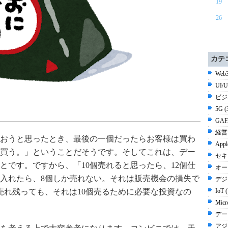
19
26
カテ
Web3
UI/
ビジ
5G 
GAF
経営 
おうと思ったとき、最後の一個だったらお客様は買わ
Appl
ば買う。」ということだそうです。そしてこれは、デー
セキ
とです。ですから、「10個売れると思ったら、12個仕
オー
仕入れたら、8個しか売れない。それは販売機会の損失で
デジ
売れ残っても、それは10個売るために必要な投資なの
IoT 
Micr
デー
アジ