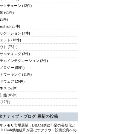
ックチェーン (12件)
 (61件)
(21件)
ne/iPad (23件)
リケーション (3件)
ェット (16件)
ド (75件)
サルティング (3件)
テムインテグレーション (2件)
ノロジー (80件)
トワーキング (11件)
ドウェア (26件)
ス (52件)
能 (85件)
(17件)
タナティブ・ブログ 最新の投稿
27年メモリ市場展望：DRAM供給不足の長期化と
ND Flash供給緩和が及ぼすクラウド設備投資への