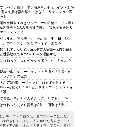
立しやすい職場」で定着意向が44.9ポイント上が
---両立支援は福利厚生ではなく、リテンション戦
ある
電機が買収すべきウクライナの防衛テック企業3
AI駆動型M&Aの方法論で特定、買収金額を割り
ケーススタディ
ジカルAI「物流テック」米、欧、中、日、シン
ールのユースケースとプレイヤーまとめ
知られていないYouTube事業の実態〜KPIや売上
ど世界規模で今のYouTubeを理解する〜
は終わった（３）AIを使う者だけが、利他に立
現場で進むAIエージェントの急増と「生産性の
ドックス」の現実
大な万能HRエージェント」は必ず失敗する----
sh Bersinが描くHR 2030と、マルチエージェント時
人事
で台風が来たときの過ごし方、とでも言うか
は終わった（２）普遍はAIに、個別は人間に
タナティブ・ブログは、専門スタッフにより、
・構成されています。入力頂いた内容は、アイ
メディアの他、オルタナティブ・ブログ、及び