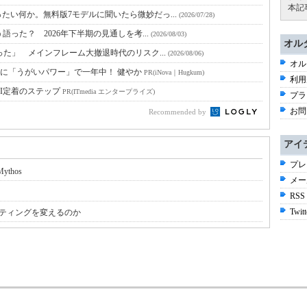
本記
たい何か。無料版7モデルに聞いたら微妙だっ...
(2026/07/28)
語った？ 2026年下半期の見通しを考...
(2026/08/03)
オル
った」 メインフレーム大撤退時代のリスク...
(2026/08/06)
オル
に「うがいパワー」で一年中！ 健やか
PR(iNova｜Hugkum)
利用
I定着のステップ
PR(ITmedia エンタープライズ)
プラ
お問
Recommended by
アイ
プレ
thos
メー
RSS
Twitt
はWebマーケティングを変えるのか