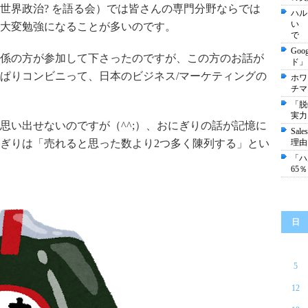
世界政治? を語る会）では皆さんの専門分野ならでは
ハル
い 
大変勉強になることが多いのです。
で
Go
係の方が参加して下さったのですが、この方のお話が
ド」
ぱりコンビニって、日本のビジネス/マーケティングの
ホワ
チマ
「脱
実力
思い出せないのですが（^^;）、おにぎりの話が記憶に
Sa
ぎりは「売れると思った数より2つ多く陳列する」とい
理由
「ハ
65
日
5
12