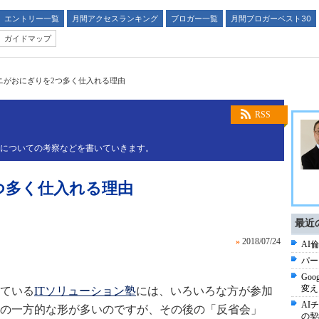
エントリー一覧
月間アクセスランキング
ブロガー一覧
月間ブロガーベスト30
ガイドマップ
ニがおにぎりを2つ多く仕入れる理由
RSS
略についての考察などを書いていきます。
つ多く仕入れる理由
最近
»
2018/07/24
AI倫
パー
Goo
変え
っている
ITソリューション塾
には、いろいろな方が参加
AI
の一方的な形が多いのですが、その後の「反省会」
の契