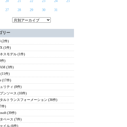
20
21
22
23
24
25
27
28
29
30
31
ゴリー
 (2件)
UX (1件)
ネスモデル (1件)
(3件)
AM (3件)
(11件)
e (17件)
ュリティ (8件)
プンソース (10件)
タルトランスフォーメーション (36件)
(7件)
osoft (39件)
タベース (7件)
ャイル (6件)