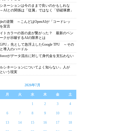
シネーションは今のままで良いのかもしれな
～AIとの関係は「従属」ではなく「切磋琢磨」
ogleの逆襲 ～こんどはOpenAIが「コードレッ
を宣言
イトカラーの首の皮が繋がった？ 最新のベン
ークが示唆するAIの限界とは
GPU」先として急浮上したGoogle TPU ～その
と導入のハードル
lesforceがデータ流出に対して身代金を支払わない
ルシネーションについてよく知らない」人が
％という現実
2026年7月
月
火
水
木
金
土
1
2
3
4
6
7
8
9
10
11
13
14
15
16
17
18