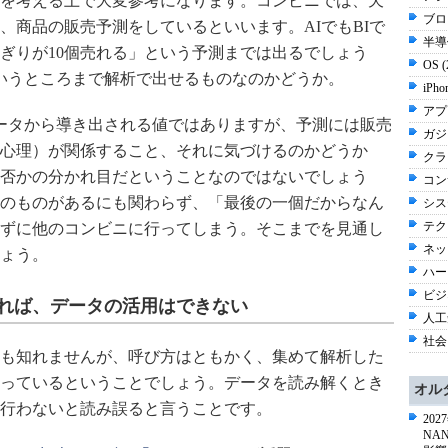
を考える上で大変参考になります。コンビニでは、天
ブロ
、商品の販売予測をしているといいます。AIでもBIで
半導体
ぎりが10個売れる」という予測までは出るでしょう
OS 
いうところまで解析で出せるものなのかどうか。
iPho
アプ
ータから導き出される値ではありますが、予測には販売
ガジ
心理）が関係すること、それに気づけるのかどうか
クラウ
否かの分かれ目だということなのではないでしょう
コン
のものがあるにも関わらず、「最後の一個だからなん
シス
テク
ずに他のコンビニに行ってしまう。そこまでを見通し
ネッ
ょう。
ハー
ビジネ
れば、データの活用はできない
人工知
社会 
も知れませんが、呼び方はともかく、集めて解析した
っているということでしょう。データを読み解くとき
オル
行わないと読み誤ると言うことです。
20
NA