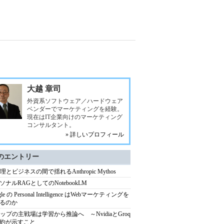
大越 章司
外資系ソフトウェア／ハードウェア
ベンダーでマーケティングを経験。
現在はIT企業向けのマーケティング
コンサルタント。
» 詳しいプロフィール
のエントリー
理とビジネスの間で揺れるAnthropic Mythos
ソナルRAGとしてのNotebookLM
gle の Personal Intelligence はWebマーケティングを
るのか
チップの主戦場は学習から推論へ ～NvidiaとGroq
約が示すこと