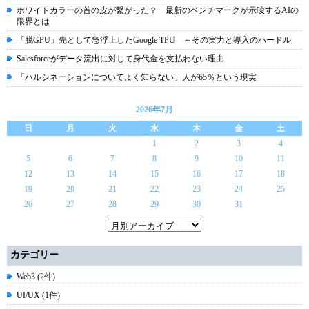
ホワイトカラーの首の皮が繋がった？ 最新のベンチマークが示唆するAIの
限界とは
「脱GPU」先として急浮上したGoogle TPU ～その実力と導入のハードル
Salesforceがデータ流出に対して身代金を支払わない理由
「ハルシネーションについてよく知らない」人が65％という現実
2026年7月
日
月
火
水
木
金
土
1
2
3
4
5
6
7
8
9
10
11
12
13
14
15
16
17
18
19
20
21
22
23
24
25
26
27
28
29
30
31
カテゴリー
Web3 (2件)
UI/UX (1件)