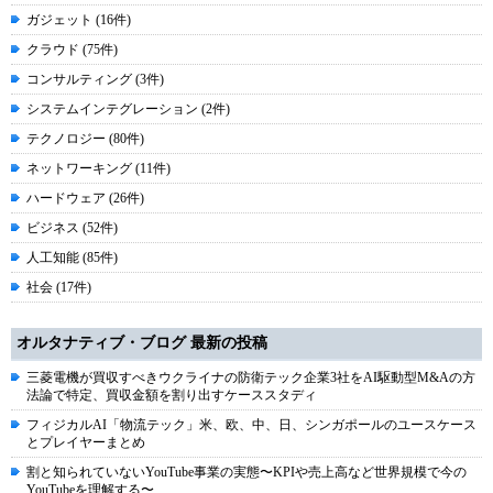
ガジェット (16件)
クラウド (75件)
コンサルティング (3件)
システムインテグレーション (2件)
テクノロジー (80件)
ネットワーキング (11件)
ハードウェア (26件)
ビジネス (52件)
人工知能 (85件)
社会 (17件)
オルタナティブ・ブログ 最新の投稿
三菱電機が買収すべきウクライナの防衛テック企業3社をAI駆動型M&Aの方
法論で特定、買収金額を割り出すケーススタディ
フィジカルAI「物流テック」米、欧、中、日、シンガポールのユースケース
とプレイヤーまとめ
割と知られていないYouTube事業の実態〜KPIや売上高など世界規模で今の
YouTubeを理解する〜