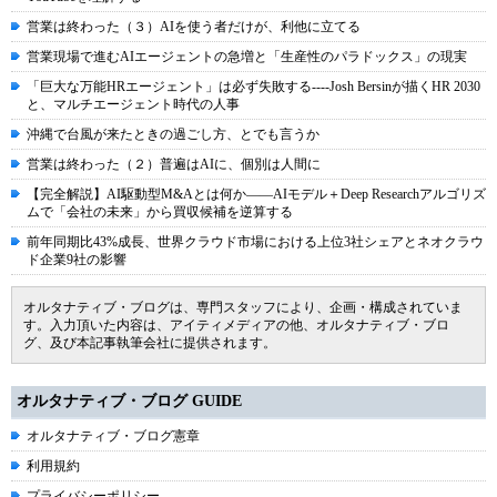
営業は終わった（３）AIを使う者だけが、利他に立てる
営業現場で進むAIエージェントの急増と「生産性のパラドックス」の現実
「巨大な万能HRエージェント」は必ず失敗する----Josh Bersinが描くHR 2030
と、マルチエージェント時代の人事
沖縄で台風が来たときの過ごし方、とでも言うか
営業は終わった（２）普遍はAIに、個別は人間に
【完全解説】AI駆動型M&Aとは何か――AIモデル＋Deep Researchアルゴリズ
ムで「会社の未来」から買収候補を逆算する
前年同期比43%成長、世界クラウド市場における上位3社シェアとネオクラウ
ド企業9社の影響
オルタナティブ・ブログは、専門スタッフにより、企画・構成されていま
す。入力頂いた内容は、アイティメディアの他、オルタナティブ・ブロ
グ、及び本記事執筆会社に提供されます。
オルタナティブ・ブログ GUIDE
オルタナティブ・ブログ憲章
利用規約
プライバシーポリシー