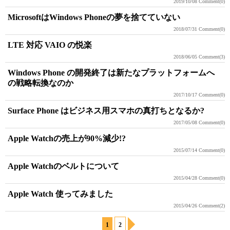
2019/10/08
Comment(0)
MicrosoftはWindows Phoneの夢を捨てていない
2018/07/31
Comment(0)
LTE 対応 VAIO の悦楽
2018/06/05
Comment(3)
Windows Phone の開発終了は新たなプラットフォームへ
の戦略転換なのか
2017/10/17
Comment(0)
Surface Phone はビジネス用スマホの真打ちとなるか?
2017/05/08
Comment(0)
Apple Watchの売上が90%減少!?
2015/07/14
Comment(0)
Apple Watchのベルトについて
2015/04/28
Comment(0)
Apple Watch 使ってみました
2015/04/26
Comment(2)
1
2