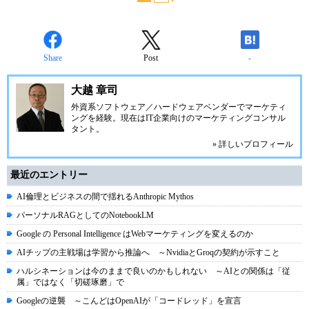
Share
Post
-
大越 章司
外資系ソフトウェア／ハードウェアベンダーでマーケティ
ングを経験。現在はIT企業向けのマーケティングコンサル
タント。
» 詳しいプロフィール
最近のエントリー
AI倫理とビジネスの間で揺れるAnthropic Mythos
パーソナルRAGとしてのNotebookLM
Google の Personal Intelligence はWebマーケティングを変えるのか
AIチップの主戦場は学習から推論へ ～NvidiaとGroqの契約が示すこと
ハルシネーションは今のままで良いのかもしれない ～AIとの関係は「従
属」ではなく「切磋琢磨」で
Googleの逆襲 ～こんどはOpenAIが「コードレッド」を宣言